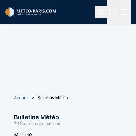
FR
Rechercher
Menu
Menu des
Accueil
Bulletins Météo
Bulletins Météo
7152
bulletins disponibles
Mot-clé