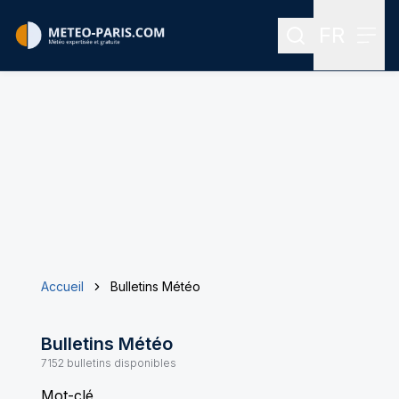
FR
Rechercher
Menu
Menu des
Accueil
Bulletins Météo
Bulletins Météo
7152
bulletins disponibles
Mot-clé