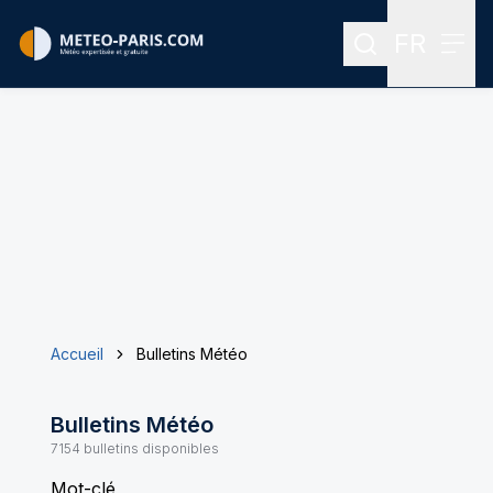
FR
Rechercher
Menu
Menu des
Accueil
Bulletins Météo
Bulletins Météo
7154
bulletins disponibles
Mot-clé