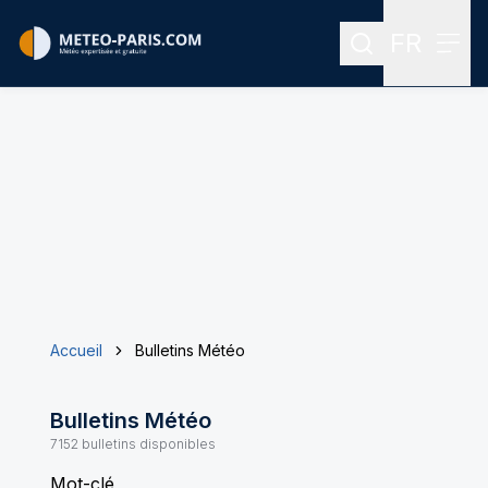
FR
Rechercher
Menu
Menu des
Accueil
Bulletins Météo
Bulletins Météo
7152
bulletins disponibles
Mot-clé