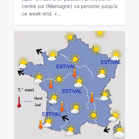
centré sur l’Allemagne) va persister jusqu‘à
ce week-end. +…