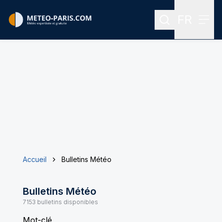
FR
Rechercher
Menu
Menu des
Accueil
Bulletins Météo
Bulletins Météo
7153
bulletins disponibles
Mot-clé