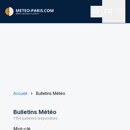
FR
Rechercher
Menu
Menu des
Accueil
Bulletins Météo
Bulletins Météo
7154
bulletins disponibles
Mot-clé