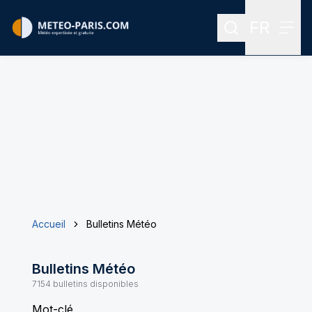
FR
Rechercher
Menu
Menu des
Accueil
Bulletins Météo
Bulletins Météo
7154
bulletins disponibles
Mot-clé