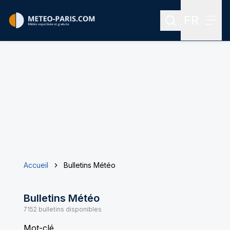
FR
Rechercher
Menu
Menu des
Accueil
Bulletins Météo
Bulletins Météo
7152
bulletins disponibles
Mot-clé