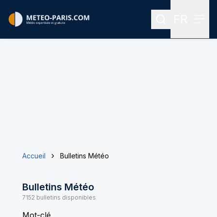
FR
Rechercher
Menu
Menu des
Accueil
Bulletins Météo
Bulletins Météo
7152
bulletins disponibles
Mot-clé