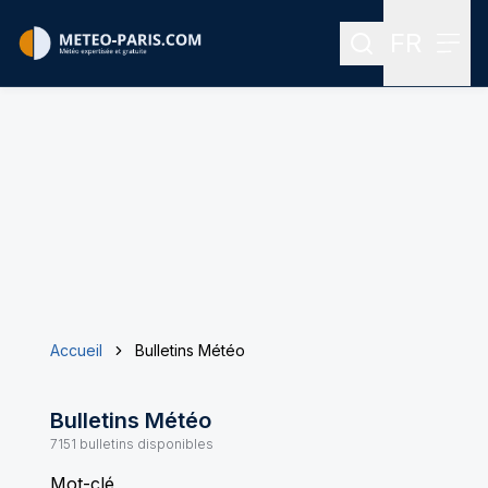
FR
Rechercher
Menu
Menu des
Accueil
Bulletins Météo
Bulletins Météo
7151
bulletins disponibles
Mot-clé