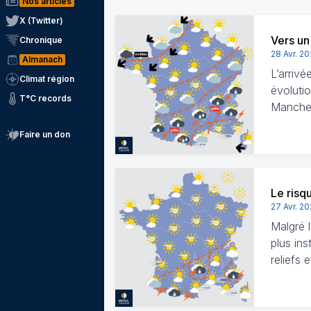
Nos articles
X (Twitter)
Vers un
Chronique
28 Avr. 2
Almanach
L’arrivé
Climat région
évoluti
T°C records
Manche,
Faire un don
Le risq
27 Avr. 2
Malgré l
plus ins
reliefs 