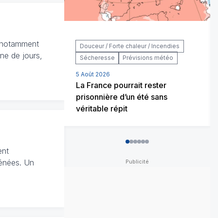
, notamment
Douceur / Forte chaleur / Incendies
ine de jours,
Sécheresse
Prévisions météo
5 Août 2026
La France pourrait rester
prisonnière d’un été sans
véritable répit
0
1
2
3
4
5
ent
rénées. Un