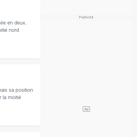
pée en deux.
itié nord
ais sa position
 la moitié