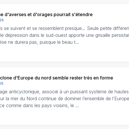
ue d'averses et d'orages pourrait s'étendre
026
rs se suivent et se ressemblent presque… Seule petite différe
le dépression dans le sud-ouest apporte une grisaille persista
èse ne durera pas, puisque le beau t…
yclone d'Europe du nord semble rester très en forme
026
age anticyclonique, associé à un puissant système de hautes
sur la mer du Nord continue de dominer l’ensemble de l’Europe
ce comme dans les pays voisins, le …