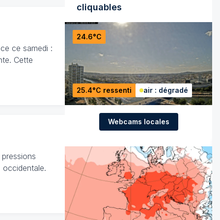
cliquables
24.6°C
nce ce samedi :
nte. Cette
25.4°C ressenti
air : dégradé
Webcams locales
 pressions
 occidentale.