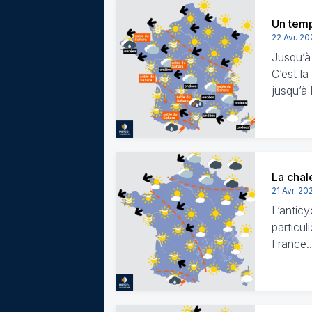
Un temp
22 Avr. 2
Jusqu’à
C’est la
jusqu’à 
La chal
21 Avr. 20
L’anticy
particul
France