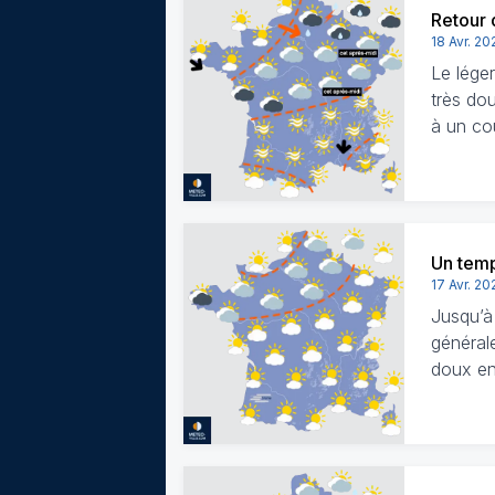
Retour 
18 Avr. 20
Le léger
très do
à un co
Un temps
17 Avr. 20
Jusqu’à
générale
doux e