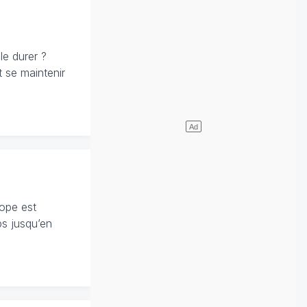
le durer ?
t se maintenir
rope est
mps jusqu’en