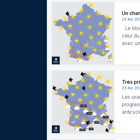
Un chan
24 Avr. 2
Le bloc
celui du
avec un
Très pr
23 Avr. 2
Les ora
progres
anticyc