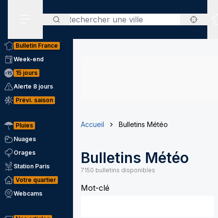
Rechercher
Menu secondaire
Bulletin France
Week-end
15 jours
Alerte 8 jours
Prévi. saison
Accueil
Bulletins Météo
Pluies
Nuages
Orages
Bulletins Météo
Station Paris
7150
bulletins disponibles
Votre quartier
Mot-clé
Webcams