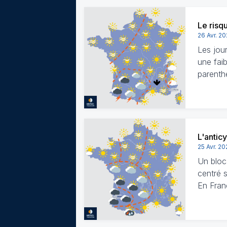
Le risq
26 Avr. 2
Les jou
une faib
parenth
L'antic
25 Avr. 2
Un bloc
centré 
En Fran