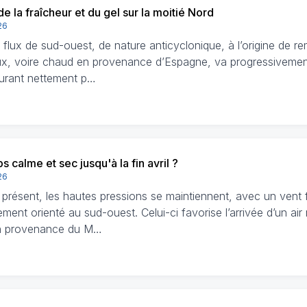
de la fraîcheur et du gel sur la moitié Nord
26
 flux de sud-ouest, de nature anticyclonique, à l’origine de re
ux, voire chaud en provenance d’Espagne, va progressivement
urant nettement p…
 calme et sec jusqu'à la fin avril ?
26
 présent, les hautes pressions se maintiennent, avec un vent f
ment orienté au sud-ouest. Celui-ci favorise l’arrivée d’un air
n provenance du M…