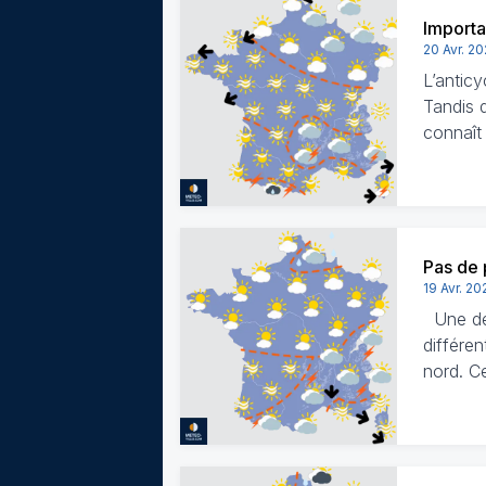
Importa
20 Avr. 2
L’antic
Tandis q
connaît
Pas de 
19 Avr. 20
Une deu
différen
nord. Ce