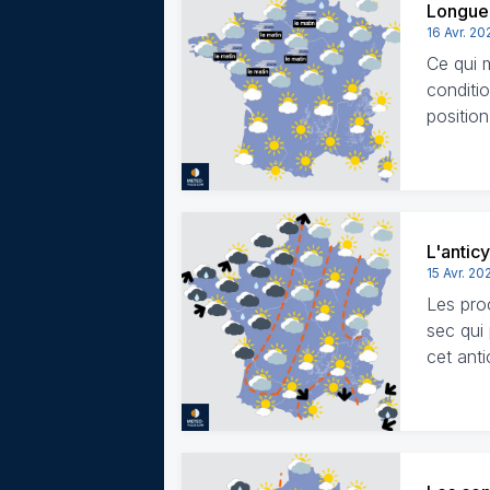
Longue
16 Avr. 20
Ce qui m
conditi
position
L'antic
15 Avr. 20
Les pro
sec qui 
cet ant