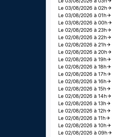
Le 03/08/2026 à 03h
Le 03/08/2026 à 02h
Le 03/08/2026 à 01h
Le 03/08/2026 à 00h
Le 02/08/2026 à 23h
Le 02/08/2026 à 22h
Le 02/08/2026 à 21h
Le 02/08/2026 à 20h
Le 02/08/2026 à 19h
Le 02/08/2026 à 18h
Le 02/08/2026 à 17h
Le 02/08/2026 à 16h
Le 02/08/2026 à 15h
Le 02/08/2026 à 14h
Le 02/08/2026 à 13h
Le 02/08/2026 à 12h
Le 02/08/2026 à 11h
Le 02/08/2026 à 10h
Le 02/08/2026 à 09h