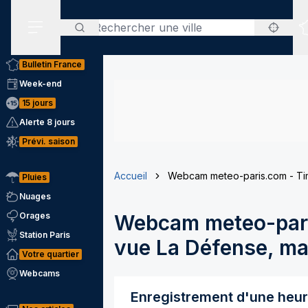
Rechercher
Menu secondaire
Bulletin France
Week-end
15 jours
Alerte 8 jours
Prévi. saison
Accueil
Webcam meteo-paris.com - Tim
Pluies
Nuages
Orages
Webcam meteo-pari
Station Paris
vue La Défense, mai
Votre quartier
Webcams
Enregistrement d'une heu