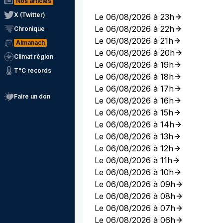
Nos articles
X (Twitter)
Le 06/08/2026 à 23h
Le 06/08/2026 à 22h
Chronique
Le 06/08/2026 à 21h
Almanach
Le 06/08/2026 à 20h
Climat région
Le 06/08/2026 à 19h
T°C records
Le 06/08/2026 à 18h
Le 06/08/2026 à 17h
Faire un don
Le 06/08/2026 à 16h
Le 06/08/2026 à 15h
Le 06/08/2026 à 14h
Le 06/08/2026 à 13h
Le 06/08/2026 à 12h
Le 06/08/2026 à 11h
Le 06/08/2026 à 10h
Le 06/08/2026 à 09h
Le 06/08/2026 à 08h
Le 06/08/2026 à 07h
Le 06/08/2026 à 06h