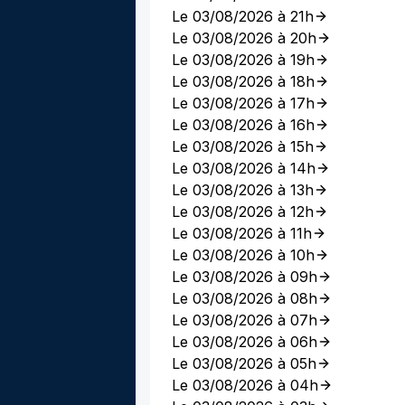
Le 03/08/2026 à 21h
Le 03/08/2026 à 20h
Le 03/08/2026 à 19h
Le 03/08/2026 à 18h
Le 03/08/2026 à 17h
Le 03/08/2026 à 16h
Le 03/08/2026 à 15h
Le 03/08/2026 à 14h
Le 03/08/2026 à 13h
Le 03/08/2026 à 12h
Le 03/08/2026 à 11h
Le 03/08/2026 à 10h
Le 03/08/2026 à 09h
Le 03/08/2026 à 08h
Le 03/08/2026 à 07h
Le 03/08/2026 à 06h
Le 03/08/2026 à 05h
Le 03/08/2026 à 04h