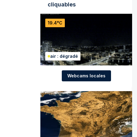
cliquables
19.4°C
air : dégradé
Webcams locales