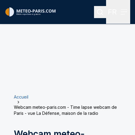
FR
Rechercher
Menu
Menu des
Accueil
Webcam meteo-paris.com - Time lapse webcam de
Paris - vue La Défense, maison de la radio
Webcam meteo-