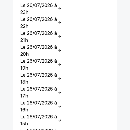
Le 26/07/2026 à
23h
Le 26/07/2026 à
22h
Le 26/07/2026 à
21h
Le 26/07/2026 à
20h
Le 26/07/2026 à
19h
Le 26/07/2026 à
18h
Le 26/07/2026 à
17h
Le 26/07/2026 à
16h
Le 26/07/2026 à
15h