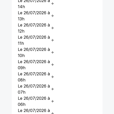
Le 26/07/2026 à
14h
Le 26/07/2026 à
13h
Le 26/07/2026 à
12h
Le 26/07/2026 à
11h
Le 26/07/2026 à
10h
Le 26/07/2026 à
09h
Le 26/07/2026 à
08h
Le 26/07/2026 à
07h
Le 26/07/2026 à
06h
Le 26/07/2026 à