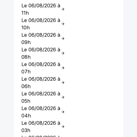
Le 06/08/2026 à
11h
Le 06/08/2026 à
10h
Le 06/08/2026 à
09h
Le 06/08/2026 à
08h
Le 06/08/2026 à
07h
Le 06/08/2026 à
06h
Le 06/08/2026 à
05h
Le 06/08/2026 à
04h
Le 06/08/2026 à
03h