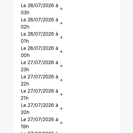
Le 28/07/2026 à
03h
Le 28/07/2026 à
02h
Le 28/07/2026 à
01h
Le 28/07/2026 à
00h
Le 27/07/2026 à
23h
Le 27/07/2026 à
22h
Le 27/07/2026 à
21h
Le 27/07/2026 à
20h
Le 27/07/2026 à
19h