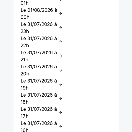
01h
Le 01/08/2026 à
00h
Le 31/07/2026 à
23h
Le 31/07/2026 à
22h
Le 31/07/2026 à
21h
Le 31/07/2026 à
20h
Le 31/07/2026 à
19h
Le 31/07/2026 à
18h
Le 31/07/2026 à
17h
Le 31/07/2026 à
16h