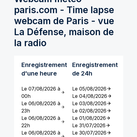
paris.com - Time lapse
webcam de Paris - vue
La Défense, maison de
la radio
Enregistrement
Enregistrement
d'une heure
de 24h
Le 07/08/2026 à
Le 05/08/2026
00h
Le 04/08/2026
Le 06/08/2026 à
Le 03/08/2026
23h
Le 02/08/2026
Le 06/08/2026 à
Le 01/08/2026
22h
Le 31/07/2026
Le 06/08/2026 à
Le 30/07/2026