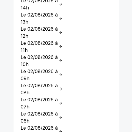
Le 02/08/2026 à
14h
Le 02/08/2026 à
13h
Le 02/08/2026 à
12h
Le 02/08/2026 à
11h
Le 02/08/2026 à
10h
Le 02/08/2026 à
09h
Le 02/08/2026 à
08h
Le 02/08/2026 à
07h
Le 02/08/2026 à
06h
Le 02/08/2026 à