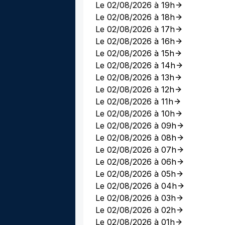
Le 02/08/2026 à 19h
Le 02/08/2026 à 18h
Le 02/08/2026 à 17h
Le 02/08/2026 à 16h
Le 02/08/2026 à 15h
Le 02/08/2026 à 14h
Le 02/08/2026 à 13h
Le 02/08/2026 à 12h
Le 02/08/2026 à 11h
Le 02/08/2026 à 10h
Le 02/08/2026 à 09h
Le 02/08/2026 à 08h
Le 02/08/2026 à 07h
Le 02/08/2026 à 06h
Le 02/08/2026 à 05h
Le 02/08/2026 à 04h
Le 02/08/2026 à 03h
Le 02/08/2026 à 02h
Le 02/08/2026 à 01h