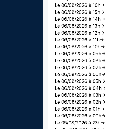
Le 06/08/2026 à 16h
Le 06/08/2026 à 15h
Le 06/08/2026 à 14h
Le 06/08/2026 à 13h
Le 06/08/2026 à 12h
Le 06/08/2026 à 11h
Le 06/08/2026 à 10h
Le 06/08/2026 à 09h
Le 06/08/2026 à 08h
Le 06/08/2026 à 07h
Le 06/08/2026 à 06h
Le 06/08/2026 à 05h
Le 06/08/2026 à 04h
Le 06/08/2026 à 03h
Le 06/08/2026 à 02h
Le 06/08/2026 à 01h
Le 06/08/2026 à 00h
Le 05/08/2026 à 23h