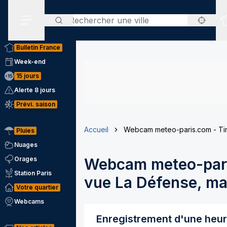
Rechercher
Menu secondaire
Bulletin France
Week-end
15 jours
Alerte 8 jours
Prévi. saison
Accueil
Webcam meteo-paris.com - Tim
Pluies
Nuages
Orages
Webcam meteo-pari
Station Paris
vue La Défense, mai
Votre quartier
Webcams
Enregistrement d'une heu