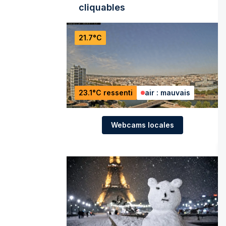
cliquables
21.7°C
23.1°C ressenti
air : mauvais
Webcams locales