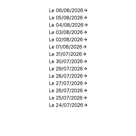
Le 06/08/2026
Le 05/08/2026
Le 04/08/2026
Le 03/08/2026
Le 02/08/2026
Le 01/08/2026
Le 31/07/2026
Le 30/07/2026
Le 29/07/2026
Le 28/07/2026
Le 27/07/2026
Le 26/07/2026
Le 25/07/2026
Le 24/07/2026