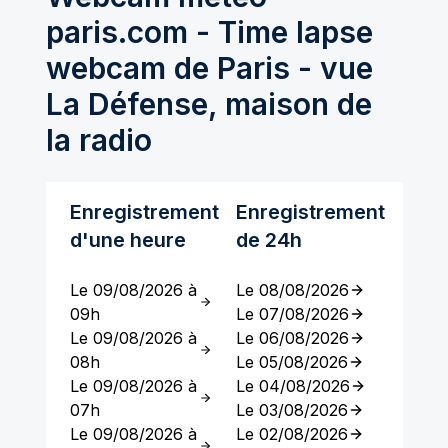
paris.com - Time lapse
webcam de Paris - vue
La Défense, maison de
la radio
Enregistrement
Enregistrement
d'une heure
de 24h
Le 09/08/2026 à
Le 08/08/2026
09h
Le 07/08/2026
Le 09/08/2026 à
Le 06/08/2026
08h
Le 05/08/2026
Le 09/08/2026 à
Le 04/08/2026
07h
Le 03/08/2026
Le 09/08/2026 à
Le 02/08/2026