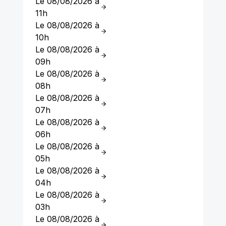
Le 08/08/2026 à
11h
Le 08/08/2026 à
10h
Le 08/08/2026 à
09h
Le 08/08/2026 à
08h
Le 08/08/2026 à
07h
Le 08/08/2026 à
06h
Le 08/08/2026 à
05h
Le 08/08/2026 à
04h
Le 08/08/2026 à
03h
Le 08/08/2026 à