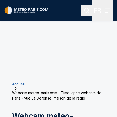
FR
Rechercher
Menu
Menu des
Accueil
Webcam meteo-paris.com - Time lapse webcam de
Paris - vue La Défense, maison de la radio
Webcam meteo-