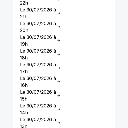
22h
Le 30/07/2026 à
21h
Le 30/07/2026 à
20h
Le 30/07/2026 à
19h
Le 30/07/2026 à
18h
Le 30/07/2026 à
17h
Le 30/07/2026 à
16h
Le 30/07/2026 à
15h
Le 30/07/2026 à
14h
Le 30/07/2026 à
13h