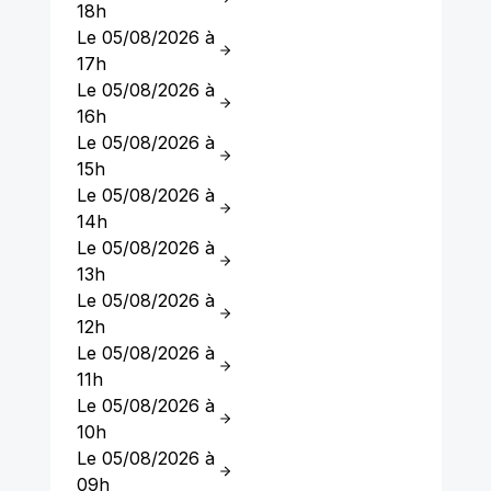
18h
Le 05/08/2026 à
17h
Le 05/08/2026 à
16h
Le 05/08/2026 à
15h
Le 05/08/2026 à
14h
Le 05/08/2026 à
13h
Le 05/08/2026 à
12h
Le 05/08/2026 à
11h
Le 05/08/2026 à
10h
Le 05/08/2026 à
09h