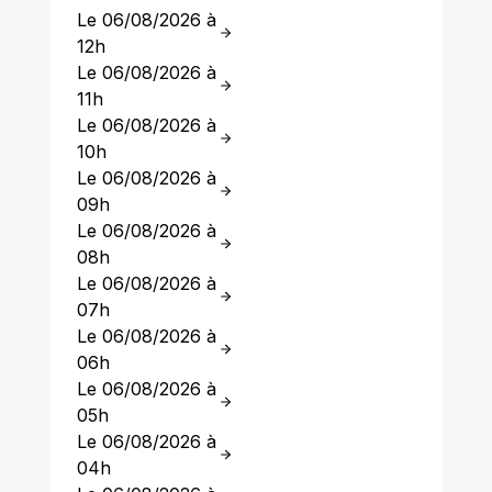
Le 06/08/2026 à
12h
Le 06/08/2026 à
11h
Le 06/08/2026 à
10h
Le 06/08/2026 à
09h
Le 06/08/2026 à
08h
Le 06/08/2026 à
07h
Le 06/08/2026 à
06h
Le 06/08/2026 à
05h
Le 06/08/2026 à
04h