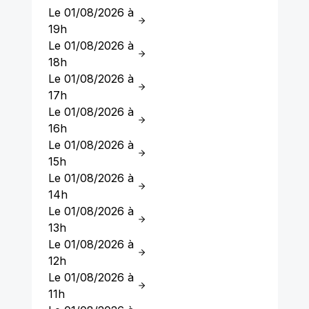
Le 01/08/2026 à
19h
Le 01/08/2026 à
18h
Le 01/08/2026 à
17h
Le 01/08/2026 à
16h
Le 01/08/2026 à
15h
Le 01/08/2026 à
14h
Le 01/08/2026 à
13h
Le 01/08/2026 à
12h
Le 01/08/2026 à
11h