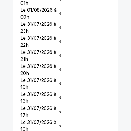
01h
Le 01/08/2026 à
00h
Le 31/07/2026 à
23h
Le 31/07/2026 à
22h
Le 31/07/2026 à
21h
Le 31/07/2026 à
20h
Le 31/07/2026 à
19h
Le 31/07/2026 à
18h
Le 31/07/2026 à
17h
Le 31/07/2026 à
16h