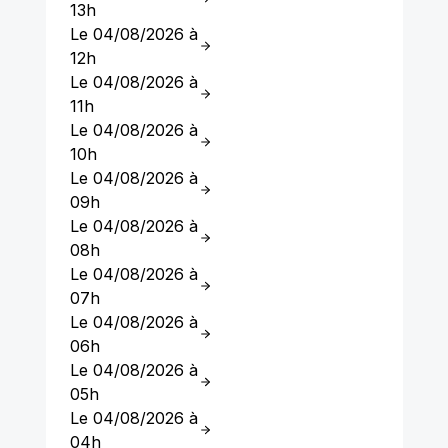
13h
Le 04/08/2026 à
12h
Le 04/08/2026 à
11h
Le 04/08/2026 à
10h
Le 04/08/2026 à
09h
Le 04/08/2026 à
08h
Le 04/08/2026 à
07h
Le 04/08/2026 à
06h
Le 04/08/2026 à
05h
Le 04/08/2026 à
04h