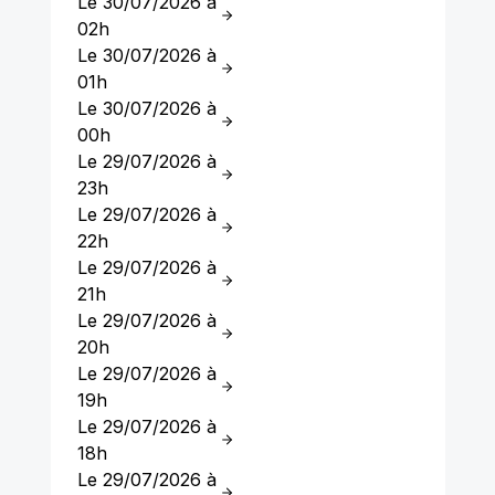
Le 30/07/2026 à
02h
Le 30/07/2026 à
01h
Le 30/07/2026 à
00h
Le 29/07/2026 à
23h
Le 29/07/2026 à
22h
Le 29/07/2026 à
21h
Le 29/07/2026 à
20h
Le 29/07/2026 à
19h
Le 29/07/2026 à
18h
Le 29/07/2026 à