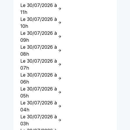
Le 30/07/2026 à
11h
Le 30/07/2026 à
10h
Le 30/07/2026 à
09h
Le 30/07/2026 à
08h
Le 30/07/2026 à
07h
Le 30/07/2026 à
06h
Le 30/07/2026 à
05h
Le 30/07/2026 à
04h
Le 30/07/2026 à
03h