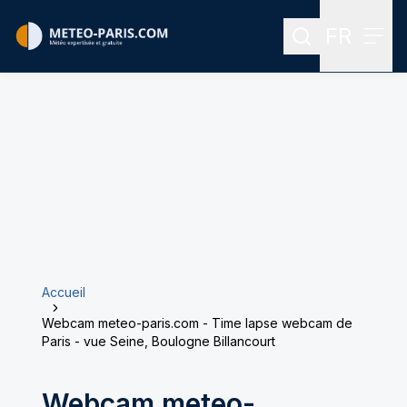
FR
Rechercher
Menu
Menu des
Accueil
Webcam meteo-paris.com - Time lapse webcam de
Paris - vue Seine, Boulogne Billancourt
Webcam meteo-