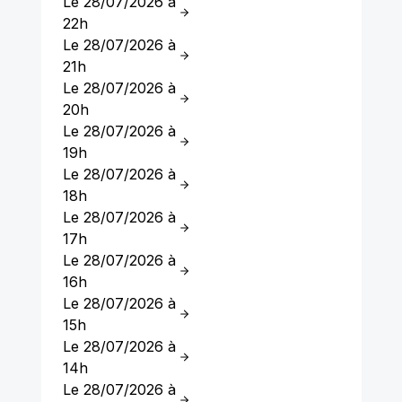
Le 28/07/2026 à
22h
Le 28/07/2026 à
21h
Le 28/07/2026 à
20h
Le 28/07/2026 à
19h
Le 28/07/2026 à
18h
Le 28/07/2026 à
17h
Le 28/07/2026 à
16h
Le 28/07/2026 à
15h
Le 28/07/2026 à
14h
Le 28/07/2026 à