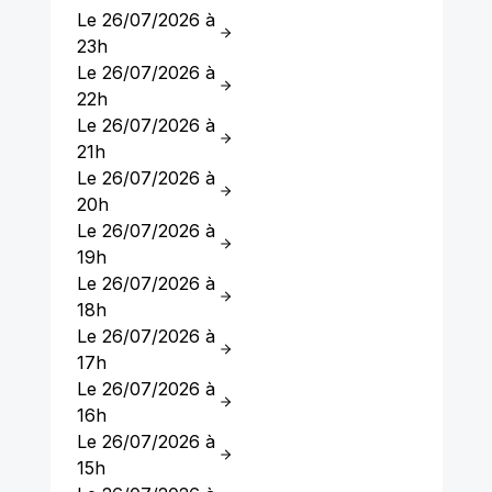
Le 26/07/2026 à
23h
Le 26/07/2026 à
22h
Le 26/07/2026 à
21h
Le 26/07/2026 à
20h
Le 26/07/2026 à
19h
Le 26/07/2026 à
18h
Le 26/07/2026 à
17h
Le 26/07/2026 à
16h
Le 26/07/2026 à
15h