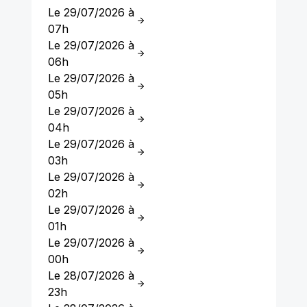
Le 29/07/2026 à
07h
Le 29/07/2026 à
06h
Le 29/07/2026 à
05h
Le 29/07/2026 à
04h
Le 29/07/2026 à
03h
Le 29/07/2026 à
02h
Le 29/07/2026 à
01h
Le 29/07/2026 à
00h
Le 28/07/2026 à
23h