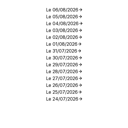
Le 06/08/2026
Le 05/08/2026
Le 04/08/2026
Le 03/08/2026
Le 02/08/2026
Le 01/08/2026
Le 31/07/2026
Le 30/07/2026
Le 29/07/2026
Le 28/07/2026
Le 27/07/2026
Le 26/07/2026
Le 25/07/2026
Le 24/07/2026