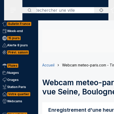
Rechercher
Menu secondaire
Bulletin France
Week-end
15 jours
Alerte 8 jours
Prévi. saison
Accueil
Webcam meteo-paris.com - Tim
Pluies
Nuages
Orages
Webcam meteo-pari
Station Paris
vue Seine, Boulogne
Votre quartier
Webcams
Enregistrement d'une heu