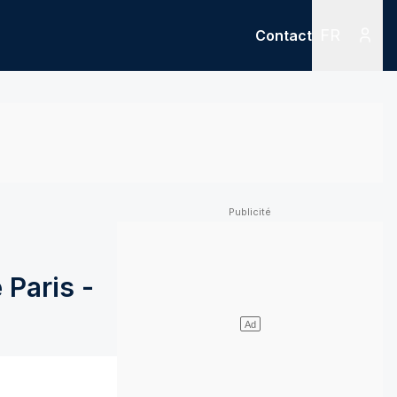
FR
Contact
Menu
Menu des
Paris -