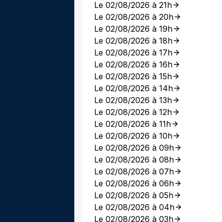
Le 02/08/2026 à 21h
Le 02/08/2026 à 20h
Le 02/08/2026 à 19h
Le 02/08/2026 à 18h
Le 02/08/2026 à 17h
Le 02/08/2026 à 16h
Le 02/08/2026 à 15h
Le 02/08/2026 à 14h
Le 02/08/2026 à 13h
Le 02/08/2026 à 12h
Le 02/08/2026 à 11h
Le 02/08/2026 à 10h
Le 02/08/2026 à 09h
Le 02/08/2026 à 08h
Le 02/08/2026 à 07h
Le 02/08/2026 à 06h
Le 02/08/2026 à 05h
Le 02/08/2026 à 04h
Le 02/08/2026 à 03h