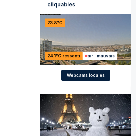
cliquables
23.8°C
24.1°C ressenti
air : mauvais
Webcams locales