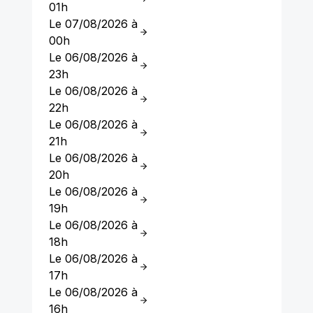
01h
Le 07/08/2026 à
00h
Le 06/08/2026 à
23h
Le 06/08/2026 à
22h
Le 06/08/2026 à
21h
Le 06/08/2026 à
20h
Le 06/08/2026 à
19h
Le 06/08/2026 à
18h
Le 06/08/2026 à
17h
Le 06/08/2026 à
16h