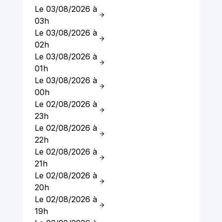
Le 03/08/2026 à
03h
Le 03/08/2026 à
02h
Le 03/08/2026 à
01h
Le 03/08/2026 à
00h
Le 02/08/2026 à
23h
Le 02/08/2026 à
22h
Le 02/08/2026 à
21h
Le 02/08/2026 à
20h
Le 02/08/2026 à
19h