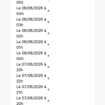
05h
Le 08/08/2026 à
04h
Le 08/08/2026 à
03h
Le 08/08/2026 à
02h
Le 08/08/2026 à
01h
Le 08/08/2026 à
00h
Le 07/08/2026 à
23h
Le 07/08/2026 à
22h
Le 07/08/2026 à
21h
Le 07/08/2026 à
20h