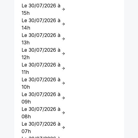
Le 30/07/2026 à
15h
Le 30/07/2026 à
14h
Le 30/07/2026 à
13h
Le 30/07/2026 à
12h
Le 30/07/2026 à
11h
Le 30/07/2026 à
10h
Le 30/07/2026 à
09h
Le 30/07/2026 à
08h
Le 30/07/2026 à
07h