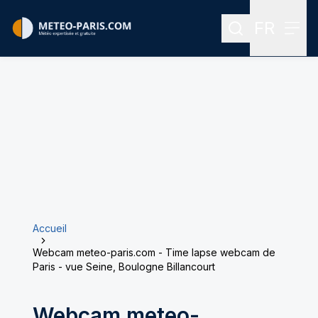
FR
Rechercher
Menu
Menu des
Accueil
Webcam meteo-paris.com - Time lapse webcam de
Paris - vue Seine, Boulogne Billancourt
Webcam meteo-