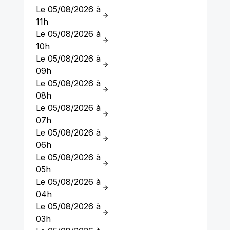
Le 05/08/2026 à
11h
Le 05/08/2026 à
10h
Le 05/08/2026 à
09h
Le 05/08/2026 à
08h
Le 05/08/2026 à
07h
Le 05/08/2026 à
06h
Le 05/08/2026 à
05h
Le 05/08/2026 à
04h
Le 05/08/2026 à
03h