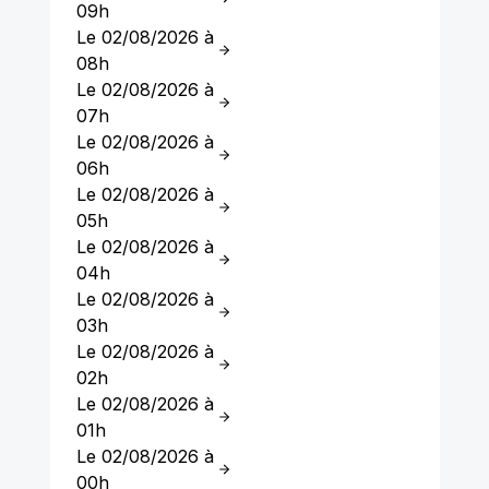
09h
Le 02/08/2026 à
08h
Le 02/08/2026 à
07h
Le 02/08/2026 à
06h
Le 02/08/2026 à
05h
Le 02/08/2026 à
04h
Le 02/08/2026 à
03h
Le 02/08/2026 à
02h
Le 02/08/2026 à
01h
Le 02/08/2026 à
00h