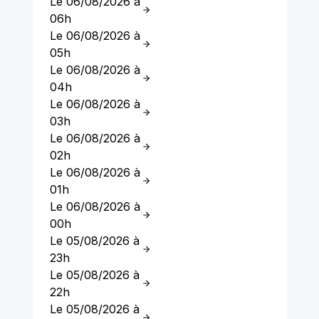
Le 06/08/2026 à
06h
Le 06/08/2026 à
05h
Le 06/08/2026 à
04h
Le 06/08/2026 à
03h
Le 06/08/2026 à
02h
Le 06/08/2026 à
01h
Le 06/08/2026 à
00h
Le 05/08/2026 à
23h
Le 05/08/2026 à
22h
Le 05/08/2026 à