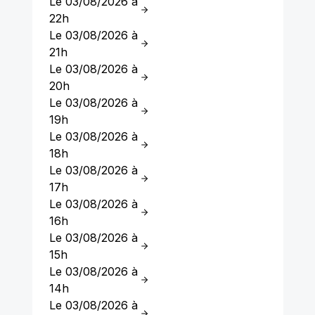
Le 03/08/2026 à
22h
Le 03/08/2026 à
21h
Le 03/08/2026 à
20h
Le 03/08/2026 à
19h
Le 03/08/2026 à
18h
Le 03/08/2026 à
17h
Le 03/08/2026 à
16h
Le 03/08/2026 à
15h
Le 03/08/2026 à
14h
Le 03/08/2026 à