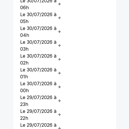
Le 30/07/2026 à
06h
Le 30/07/2026 à
05h
Le 30/07/2026 à
04h
Le 30/07/2026 à
03h
Le 30/07/2026 à
02h
Le 30/07/2026 à
01h
Le 30/07/2026 à
00h
Le 29/07/2026 à
23h
Le 29/07/2026 à
22h
Le 29/07/2026 à