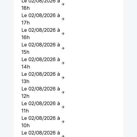
Le 02/08/2026 à
18h
Le 02/08/2026 à
17h
Le 02/08/2026 à
16h
Le 02/08/2026 à
15h
Le 02/08/2026 à
14h
Le 02/08/2026 à
13h
Le 02/08/2026 à
12h
Le 02/08/2026 à
11h
Le 02/08/2026 à
10h
Le 02/08/2026 à