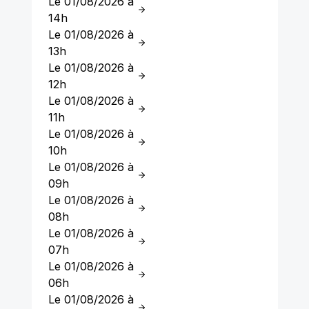
Le 01/08/2026 à
14h
Le 01/08/2026 à
13h
Le 01/08/2026 à
12h
Le 01/08/2026 à
11h
Le 01/08/2026 à
10h
Le 01/08/2026 à
09h
Le 01/08/2026 à
08h
Le 01/08/2026 à
07h
Le 01/08/2026 à
06h
Le 01/08/2026 à