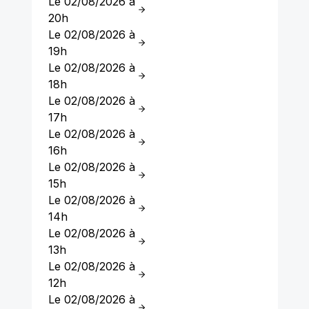
Le 02/08/2026 à
20h
Le 02/08/2026 à
19h
Le 02/08/2026 à
18h
Le 02/08/2026 à
17h
Le 02/08/2026 à
16h
Le 02/08/2026 à
15h
Le 02/08/2026 à
14h
Le 02/08/2026 à
13h
Le 02/08/2026 à
12h
Le 02/08/2026 à