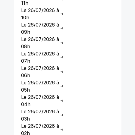
11h
Le 26/07/2026 à
10h
Le 26/07/2026 à
09h
Le 26/07/2026 à
08h
Le 26/07/2026 à
07h
Le 26/07/2026 à
06h
Le 26/07/2026 à
05h
Le 26/07/2026 à
04h
Le 26/07/2026 à
03h
Le 26/07/2026 à
02h