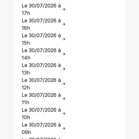
Le 30/07/2026 à
17h
Le 30/07/2026 à
16h
Le 30/07/2026 à
15h
Le 30/07/2026 à
14h
Le 30/07/2026 à
13h
Le 30/07/2026 à
12h
Le 30/07/2026 à
11h
Le 30/07/2026 à
10h
Le 30/07/2026 à
09h