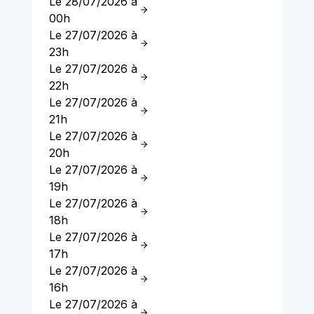
Le 28/07/2026 à
00h
Le 27/07/2026 à
23h
Le 27/07/2026 à
22h
Le 27/07/2026 à
21h
Le 27/07/2026 à
20h
Le 27/07/2026 à
19h
Le 27/07/2026 à
18h
Le 27/07/2026 à
17h
Le 27/07/2026 à
16h
Le 27/07/2026 à