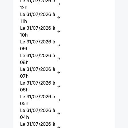
Le 31/07/2026 à
12h
Le 31/07/2026 à
11h
Le 31/07/2026 à
10h
Le 31/07/2026 à
09h
Le 31/07/2026 à
08h
Le 31/07/2026 à
07h
Le 31/07/2026 à
06h
Le 31/07/2026 à
05h
Le 31/07/2026 à
04h
Le 31/07/2026 à