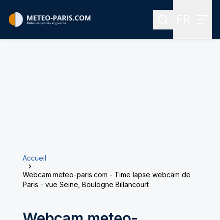
FR
Rechercher
Menu
Menu des
Accueil
Webcam meteo-paris.com - Time lapse webcam de
Paris - vue Seine, Boulogne Billancourt
Webcam meteo-