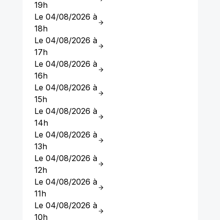
19h
Le 04/08/2026 à
18h
Le 04/08/2026 à
17h
Le 04/08/2026 à
16h
Le 04/08/2026 à
15h
Le 04/08/2026 à
14h
Le 04/08/2026 à
13h
Le 04/08/2026 à
12h
Le 04/08/2026 à
11h
Le 04/08/2026 à
10h