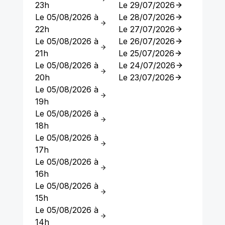
23h
Le 29/07/2026
Le 05/08/2026 à
Le 28/07/2026
22h
Le 27/07/2026
Le 05/08/2026 à
Le 26/07/2026
21h
Le 25/07/2026
Le 05/08/2026 à
Le 24/07/2026
20h
Le 23/07/2026
Le 05/08/2026 à
19h
Le 05/08/2026 à
18h
Le 05/08/2026 à
17h
Le 05/08/2026 à
16h
Le 05/08/2026 à
15h
Le 05/08/2026 à
14h