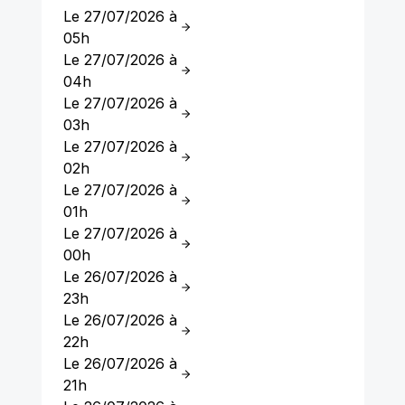
Le 27/07/2026 à
05h
Le 27/07/2026 à
04h
Le 27/07/2026 à
03h
Le 27/07/2026 à
02h
Le 27/07/2026 à
01h
Le 27/07/2026 à
00h
Le 26/07/2026 à
23h
Le 26/07/2026 à
22h
Le 26/07/2026 à
21h