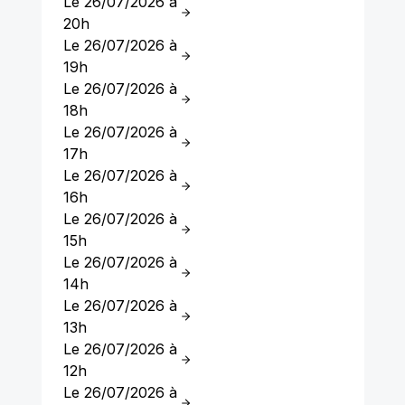
Le 26/07/2026 à
20h
Le 26/07/2026 à
19h
Le 26/07/2026 à
18h
Le 26/07/2026 à
17h
Le 26/07/2026 à
16h
Le 26/07/2026 à
15h
Le 26/07/2026 à
14h
Le 26/07/2026 à
13h
Le 26/07/2026 à
12h
Le 26/07/2026 à