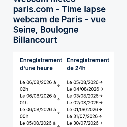
paris.com - Time lapse
webcam de Paris - vue
Seine, Boulogne
Billancourt
Enregistrement
Enregistrement
d'une heure
de 24h
Le 06/08/2026 à
Le 05/08/2026
02h
Le 04/08/2026
Le 06/08/2026 à
Le 03/08/2026
01h
Le 02/08/2026
Le 06/08/2026 à
Le 01/08/2026
00h
Le 31/07/2026
Le 05/08/2026 à
Le 30/07/2026