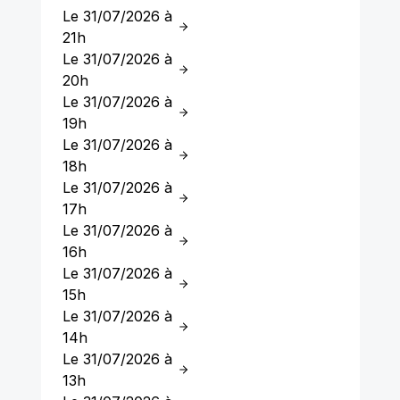
Le 31/07/2026 à
21h
Le 31/07/2026 à
20h
Le 31/07/2026 à
19h
Le 31/07/2026 à
18h
Le 31/07/2026 à
17h
Le 31/07/2026 à
16h
Le 31/07/2026 à
15h
Le 31/07/2026 à
14h
Le 31/07/2026 à
13h