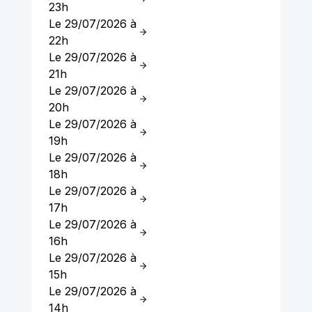
23h
Le 29/07/2026 à
22h
Le 29/07/2026 à
21h
Le 29/07/2026 à
20h
Le 29/07/2026 à
19h
Le 29/07/2026 à
18h
Le 29/07/2026 à
17h
Le 29/07/2026 à
16h
Le 29/07/2026 à
15h
Le 29/07/2026 à
14h