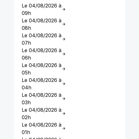
Le 04/08/2026 à
09h
Le 04/08/2026 à
08h
Le 04/08/2026 à
07h
Le 04/08/2026 à
06h
Le 04/08/2026 à
05h
Le 04/08/2026 à
04h
Le 04/08/2026 à
03h
Le 04/08/2026 à
02h
Le 04/08/2026 à
01h