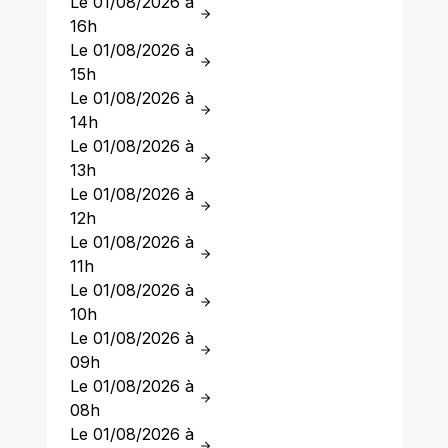
Le 01/08/2026 à
16h
Le 01/08/2026 à
15h
Le 01/08/2026 à
14h
Le 01/08/2026 à
13h
Le 01/08/2026 à
12h
Le 01/08/2026 à
11h
Le 01/08/2026 à
10h
Le 01/08/2026 à
09h
Le 01/08/2026 à
08h
Le 01/08/2026 à