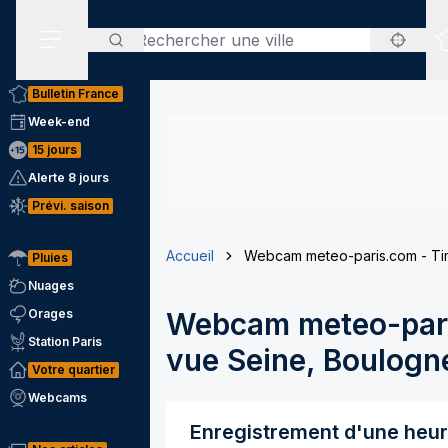
Rechercher
Menu secondaire
Bulletin France
Week-end
15 jours
Alerte 8 jours
Prévi. saison
Accueil
Webcam meteo-paris.com - Tim
Pluies
Nuages
Orages
Webcam meteo-pari
Station Paris
vue Seine, Boulogne
Votre quartier
Webcams
Enregistrement d'une heu