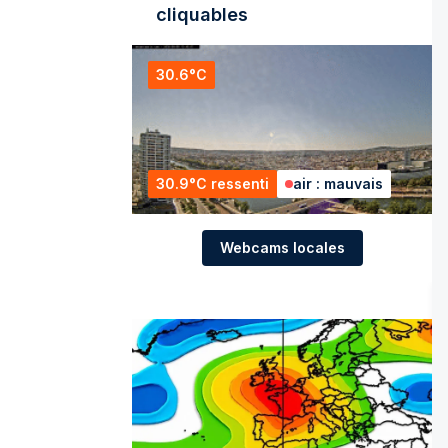
cliquables
30.6°C
30.9°C ressenti
air : mauvais
Webcams locales