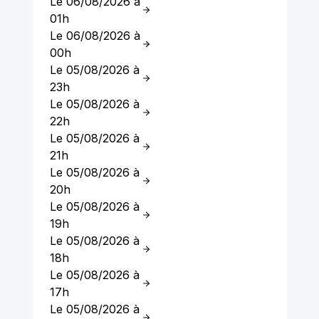
Le 06/08/2026 à
01h
Le 06/08/2026 à
00h
Le 05/08/2026 à
23h
Le 05/08/2026 à
22h
Le 05/08/2026 à
21h
Le 05/08/2026 à
20h
Le 05/08/2026 à
19h
Le 05/08/2026 à
18h
Le 05/08/2026 à
17h
Le 05/08/2026 à