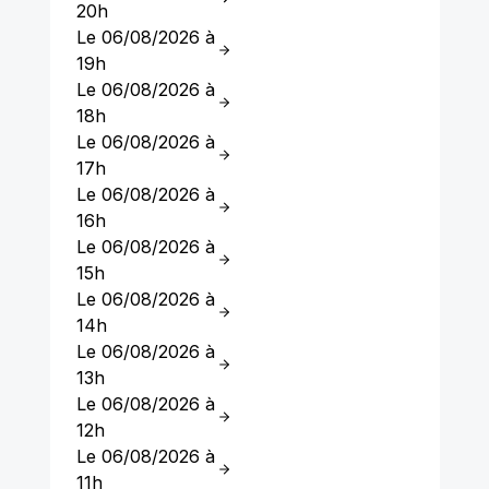
20h
Le 06/08/2026 à
19h
Le 06/08/2026 à
18h
Le 06/08/2026 à
17h
Le 06/08/2026 à
16h
Le 06/08/2026 à
15h
Le 06/08/2026 à
14h
Le 06/08/2026 à
13h
Le 06/08/2026 à
12h
Le 06/08/2026 à
11h