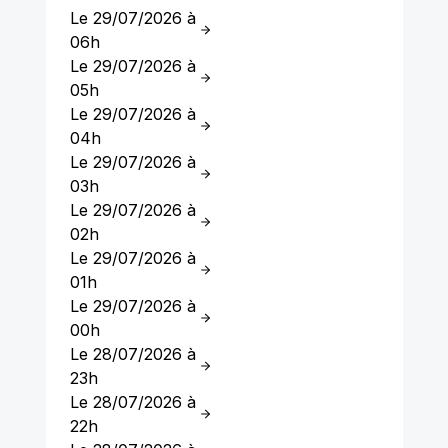
Le 29/07/2026 à
06h
Le 29/07/2026 à
05h
Le 29/07/2026 à
04h
Le 29/07/2026 à
03h
Le 29/07/2026 à
02h
Le 29/07/2026 à
01h
Le 29/07/2026 à
00h
Le 28/07/2026 à
23h
Le 28/07/2026 à
22h