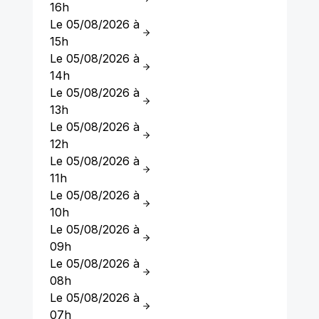
16h
Le 05/08/2026 à
15h
Le 05/08/2026 à
14h
Le 05/08/2026 à
13h
Le 05/08/2026 à
12h
Le 05/08/2026 à
11h
Le 05/08/2026 à
10h
Le 05/08/2026 à
09h
Le 05/08/2026 à
08h
Le 05/08/2026 à
07h