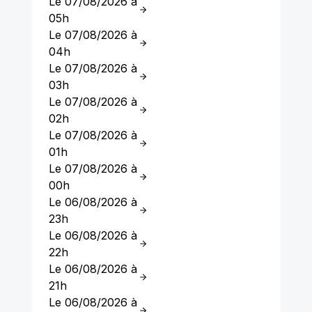
Le 07/08/2026 à
05h
Le 07/08/2026 à
04h
Le 07/08/2026 à
03h
Le 07/08/2026 à
02h
Le 07/08/2026 à
01h
Le 07/08/2026 à
00h
Le 06/08/2026 à
23h
Le 06/08/2026 à
22h
Le 06/08/2026 à
21h
Le 06/08/2026 à