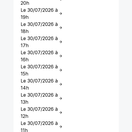
20h
Le 30/07/2026 à
19h
Le 30/07/2026 à
18h
Le 30/07/2026 à
17h
Le 30/07/2026 à
16h
Le 30/07/2026 à
15h
Le 30/07/2026 à
14h
Le 30/07/2026 à
13h
Le 30/07/2026 à
12h
Le 30/07/2026 à
11h