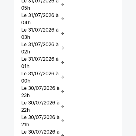
Le 31/07/2026 à
05h
Le 31/07/2026 à
04h
Le 31/07/2026 à
03h
Le 31/07/2026 à
02h
Le 31/07/2026 à
01h
Le 31/07/2026 à
00h
Le 30/07/2026 à
23h
Le 30/07/2026 à
22h
Le 30/07/2026 à
21h
Le 30/07/2026 à