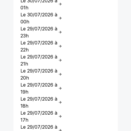
Le 30/07/2026 à
01h
Le 30/07/2026 à
00h
Le 29/07/2026 à
23h
Le 29/07/2026 à
22h
Le 29/07/2026 à
21h
Le 29/07/2026 à
20h
Le 29/07/2026 à
19h
Le 29/07/2026 à
18h
Le 29/07/2026 à
17h
Le 29/07/2026 à