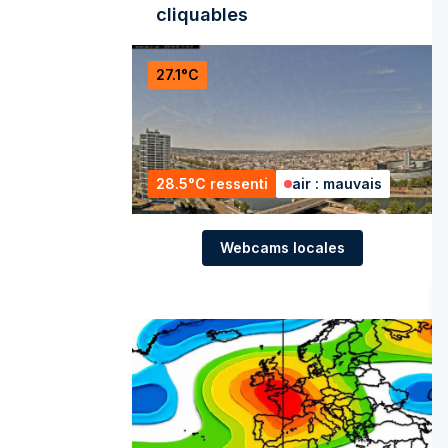
cliquables
27.1°C
28.5°C ressenti
air : mauvais
Webcams locales