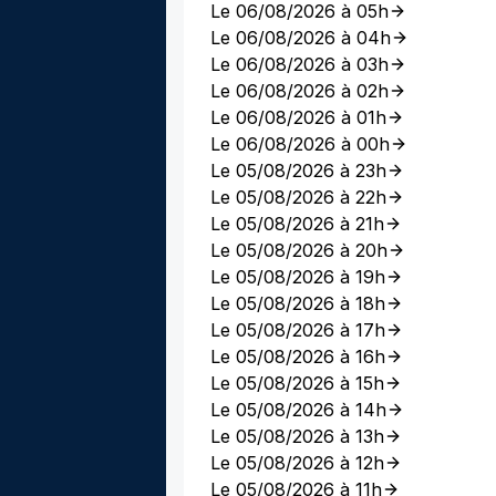
Le 06/08/2026 à 05h
Le 06/08/2026 à 04h
Le 06/08/2026 à 03h
Le 06/08/2026 à 02h
Le 06/08/2026 à 01h
Le 06/08/2026 à 00h
Le 05/08/2026 à 23h
Le 05/08/2026 à 22h
Le 05/08/2026 à 21h
Le 05/08/2026 à 20h
Le 05/08/2026 à 19h
Le 05/08/2026 à 18h
Le 05/08/2026 à 17h
Le 05/08/2026 à 16h
Le 05/08/2026 à 15h
Le 05/08/2026 à 14h
Le 05/08/2026 à 13h
Le 05/08/2026 à 12h
Le 05/08/2026 à 11h