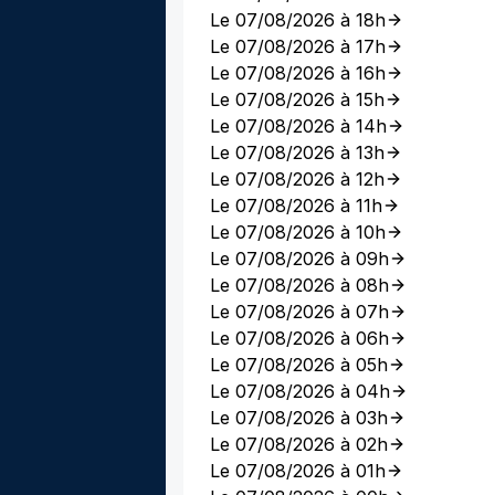
Le 07/08/2026 à 18h
Le 07/08/2026 à 17h
Le 07/08/2026 à 16h
Le 07/08/2026 à 15h
Le 07/08/2026 à 14h
Le 07/08/2026 à 13h
Le 07/08/2026 à 12h
Le 07/08/2026 à 11h
Le 07/08/2026 à 10h
Le 07/08/2026 à 09h
Le 07/08/2026 à 08h
Le 07/08/2026 à 07h
Le 07/08/2026 à 06h
Le 07/08/2026 à 05h
Le 07/08/2026 à 04h
Le 07/08/2026 à 03h
Le 07/08/2026 à 02h
Le 07/08/2026 à 01h