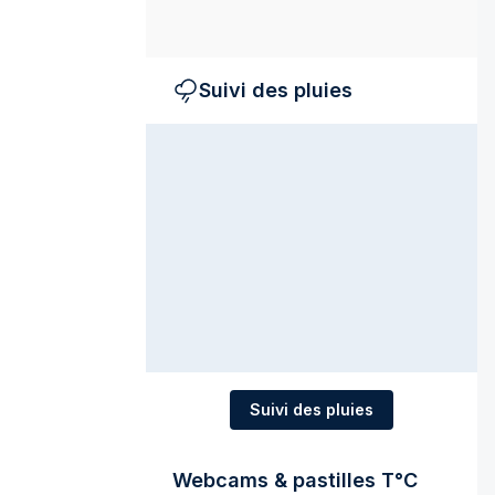
Suivi des pluies
Suivi des pluies
Webcams & pastilles T°C