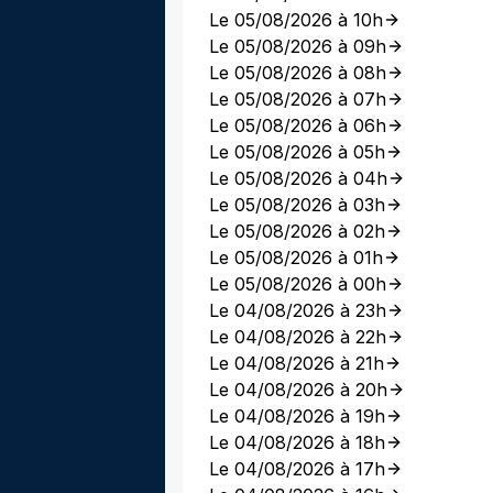
Le 05/08/2026 à 10h
Le 05/08/2026 à 09h
Le 05/08/2026 à 08h
Le 05/08/2026 à 07h
Le 05/08/2026 à 06h
Le 05/08/2026 à 05h
Le 05/08/2026 à 04h
Le 05/08/2026 à 03h
Le 05/08/2026 à 02h
Le 05/08/2026 à 01h
Le 05/08/2026 à 00h
Le 04/08/2026 à 23h
Le 04/08/2026 à 22h
Le 04/08/2026 à 21h
Le 04/08/2026 à 20h
Le 04/08/2026 à 19h
Le 04/08/2026 à 18h
Le 04/08/2026 à 17h