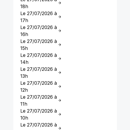
18h
Le 27/07/2026 à
17h
Le 27/07/2026 à
16h
Le 27/07/2026 à
15h
Le 27/07/2026 à
14h
Le 27/07/2026 à
13h
Le 27/07/2026 à
12h
Le 27/07/2026 à
11h
Le 27/07/2026 à
10h
Le 27/07/2026 à