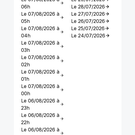
06h
Le 28/07/2026
Le 07/08/2026 à
Le 27/07/2026
05h
Le 26/07/2026
Le 07/08/2026 à
Le 25/07/2026
04h
Le 24/07/2026
Le 07/08/2026 à
03h
Le 07/08/2026 à
02h
Le 07/08/2026 à
01h
Le 07/08/2026 à
00h
Le 06/08/2026 à
23h
Le 06/08/2026 à
22h
Le 06/08/2026 à