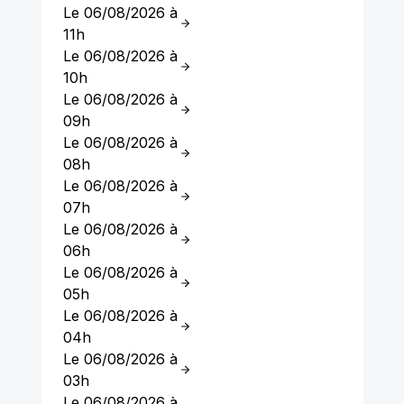
Le 06/08/2026 à
11h
Le 06/08/2026 à
10h
Le 06/08/2026 à
09h
Le 06/08/2026 à
08h
Le 06/08/2026 à
07h
Le 06/08/2026 à
06h
Le 06/08/2026 à
05h
Le 06/08/2026 à
04h
Le 06/08/2026 à
03h
Le 06/08/2026 à