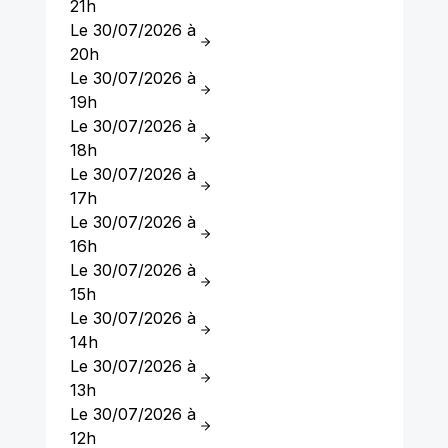
21h
Le 30/07/2026 à
20h
Le 30/07/2026 à
19h
Le 30/07/2026 à
18h
Le 30/07/2026 à
17h
Le 30/07/2026 à
16h
Le 30/07/2026 à
15h
Le 30/07/2026 à
14h
Le 30/07/2026 à
13h
Le 30/07/2026 à
12h