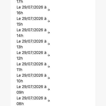
17h
Le 29/07/2026 à
16h
Le 29/07/2026 à
15h
Le 29/07/2026 à
14h
Le 29/07/2026 à
13h
Le 29/07/2026 à
12h
Le 29/07/2026 à
11h
Le 29/07/2026 à
10h
Le 29/07/2026 à
09h
Le 29/07/2026 à
08h