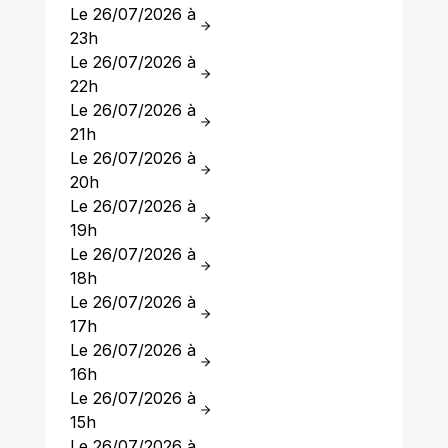
Le 26/07/2026 à
23h
Le 26/07/2026 à
22h
Le 26/07/2026 à
21h
Le 26/07/2026 à
20h
Le 26/07/2026 à
19h
Le 26/07/2026 à
18h
Le 26/07/2026 à
17h
Le 26/07/2026 à
16h
Le 26/07/2026 à
15h
Le 26/07/2026 à