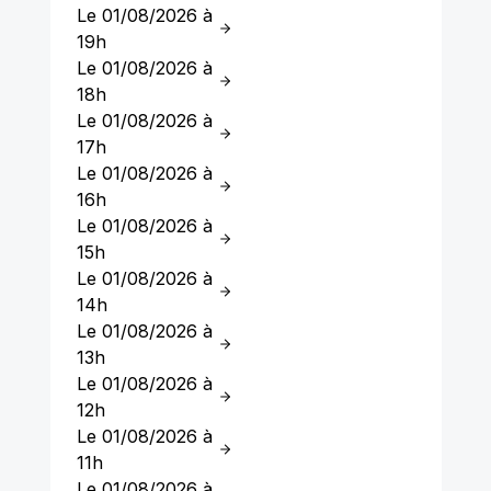
Le 01/08/2026 à
19h
Le 01/08/2026 à
18h
Le 01/08/2026 à
17h
Le 01/08/2026 à
16h
Le 01/08/2026 à
15h
Le 01/08/2026 à
14h
Le 01/08/2026 à
13h
Le 01/08/2026 à
12h
Le 01/08/2026 à
11h
Le 01/08/2026 à