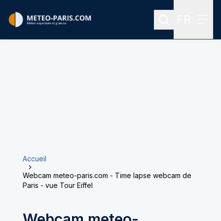
FR
Rechercher
Menu
Menu des
Accueil
Webcam meteo-paris.com - Time lapse webcam de
Paris - vue Tour Eiffel
Webcam meteo-