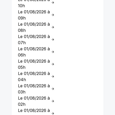
10h
Le 01/08/2026 à
09h
Le 01/08/2026 à
08h
Le 01/08/2026 à
07h
Le 01/08/2026 à
06h
Le 01/08/2026 à
05h
Le 01/08/2026 à
04h
Le 01/08/2026 à
03h
Le 01/08/2026 à
02h
Le 01/08/2026 à