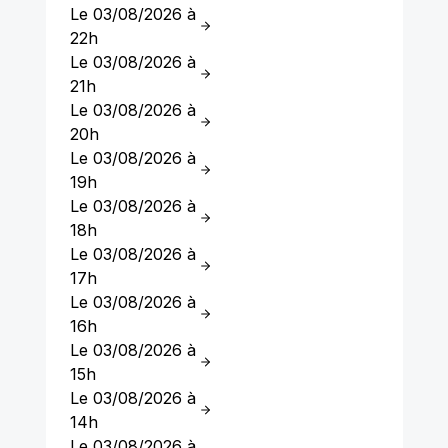
Le 03/08/2026 à
22h
Le 03/08/2026 à
21h
Le 03/08/2026 à
20h
Le 03/08/2026 à
19h
Le 03/08/2026 à
18h
Le 03/08/2026 à
17h
Le 03/08/2026 à
16h
Le 03/08/2026 à
15h
Le 03/08/2026 à
14h
Le 03/08/2026 à