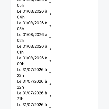
05h
Le 01/08/2026 à
04h
Le 01/08/2026 à
03h
Le 01/08/2026 à
02h
Le 01/08/2026 à
01h
Le 01/08/2026 à
00h
Le 31/07/2026 à
23h
Le 31/07/2026 à
22h
Le 31/07/2026 à
21h
Le 31/07/2026 à