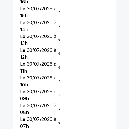
16h
Le 30/07/2026 à
15h
Le 30/07/2026 à
14h
Le 30/07/2026 à
13h
Le 30/07/2026 à
12h
Le 30/07/2026 à
11h
Le 30/07/2026 à
10h
Le 30/07/2026 à
09h
Le 30/07/2026 à
08h
Le 30/07/2026 à
07h