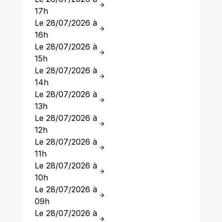
17h
Le 28/07/2026 à
16h
Le 28/07/2026 à
15h
Le 28/07/2026 à
14h
Le 28/07/2026 à
13h
Le 28/07/2026 à
12h
Le 28/07/2026 à
11h
Le 28/07/2026 à
10h
Le 28/07/2026 à
09h
Le 28/07/2026 à