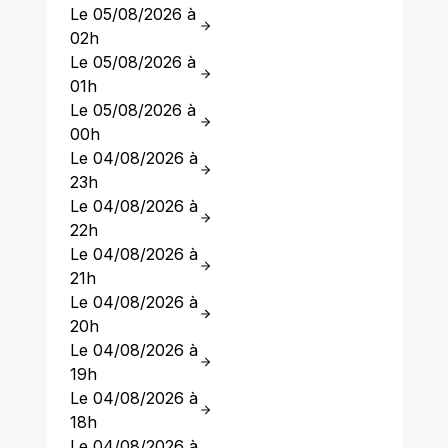
Le 05/08/2026 à
02h
Le 05/08/2026 à
01h
Le 05/08/2026 à
00h
Le 04/08/2026 à
23h
Le 04/08/2026 à
22h
Le 04/08/2026 à
21h
Le 04/08/2026 à
20h
Le 04/08/2026 à
19h
Le 04/08/2026 à
18h
Le 04/08/2026 à