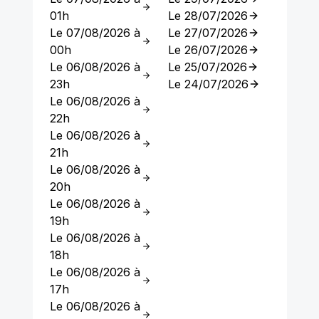
01h
Le 28/07/2026
Le 07/08/2026 à
Le 27/07/2026
00h
Le 26/07/2026
Le 06/08/2026 à
Le 25/07/2026
23h
Le 24/07/2026
Le 06/08/2026 à
22h
Le 06/08/2026 à
21h
Le 06/08/2026 à
20h
Le 06/08/2026 à
19h
Le 06/08/2026 à
18h
Le 06/08/2026 à
17h
Le 06/08/2026 à