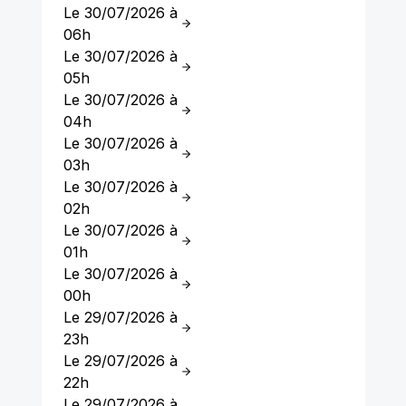
Le 30/07/2026 à
06h
Le 30/07/2026 à
05h
Le 30/07/2026 à
04h
Le 30/07/2026 à
03h
Le 30/07/2026 à
02h
Le 30/07/2026 à
01h
Le 30/07/2026 à
00h
Le 29/07/2026 à
23h
Le 29/07/2026 à
22h
Le 29/07/2026 à