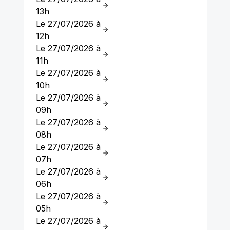
13h
Le 27/07/2026 à
12h
Le 27/07/2026 à
11h
Le 27/07/2026 à
10h
Le 27/07/2026 à
09h
Le 27/07/2026 à
08h
Le 27/07/2026 à
07h
Le 27/07/2026 à
06h
Le 27/07/2026 à
05h
Le 27/07/2026 à