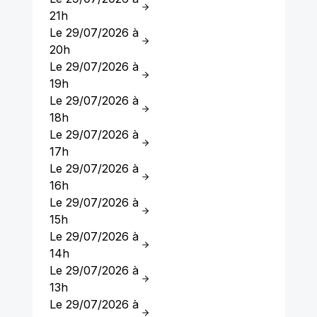
21h
Le 29/07/2026 à
20h
Le 29/07/2026 à
19h
Le 29/07/2026 à
18h
Le 29/07/2026 à
17h
Le 29/07/2026 à
16h
Le 29/07/2026 à
15h
Le 29/07/2026 à
14h
Le 29/07/2026 à
13h
Le 29/07/2026 à