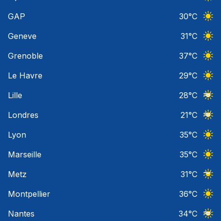
Ciel 
GAP
30
°C
Ciel 
Geneve
31
°C
Ciel 
Grenoble
37
°C
Ciel 
Le Havre
29
°C
Ciel 
Lille
28
°C
Ciel 
Londres
21
°C
Ciel 
Lyon
35
°C
Ciel 
Marseille
35
°C
Ciel 
Metz
31
°C
Ciel 
Montpellier
36
°C
Ciel 
Nantes
34
°C