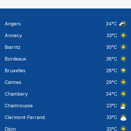
Angers
34
°C
Ciel 
Annecy
33
°C
Ciel 
Biarritz
30
°C
Ciel 
Bordeaux
38
°C
Ciel 
Bruxelles
28
°C
Ciel 
Cannes
29
°C
Ciel 
Chambery
34
°C
Ciel 
Chamrousse
23
°C
Ciel 
Clermont-Ferrand
33
°C
Ciel 
Dijon
33
°C