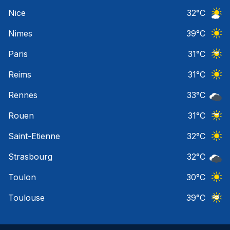
Ciel 
Nice
32
°C
Ciel 
Nimes
39
°C
Ciel 
Paris
31
°C
Ciel 
Reims
31
°C
Ciel 
Rennes
33
°C
Ciel 
Rouen
31
°C
Ciel 
Saint-Etienne
32
°C
Ciel 
Strasbourg
32
°C
Ciel 
Toulon
30
°C
Ciel 
Toulouse
39
°C
Ciel 