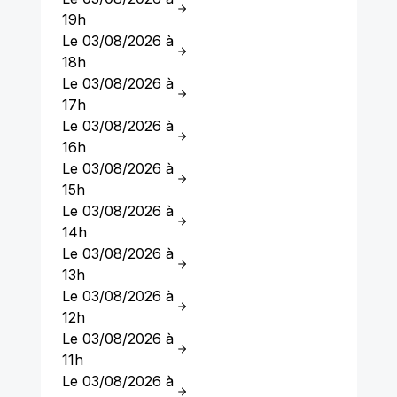
19h
Le 03/08/2026 à
18h
Le 03/08/2026 à
17h
Le 03/08/2026 à
16h
Le 03/08/2026 à
15h
Le 03/08/2026 à
14h
Le 03/08/2026 à
13h
Le 03/08/2026 à
12h
Le 03/08/2026 à
11h
Le 03/08/2026 à