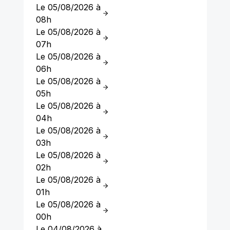
Le 05/08/2026 à
08h
Le 05/08/2026 à
07h
Le 05/08/2026 à
06h
Le 05/08/2026 à
05h
Le 05/08/2026 à
04h
Le 05/08/2026 à
03h
Le 05/08/2026 à
02h
Le 05/08/2026 à
01h
Le 05/08/2026 à
00h
Le 04/08/2026 à