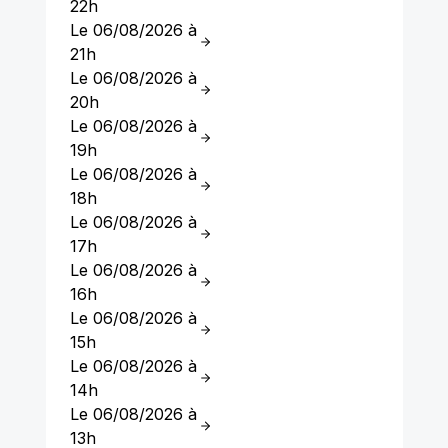
22h
Le 06/08/2026 à
21h
Le 06/08/2026 à
20h
Le 06/08/2026 à
19h
Le 06/08/2026 à
18h
Le 06/08/2026 à
17h
Le 06/08/2026 à
16h
Le 06/08/2026 à
15h
Le 06/08/2026 à
14h
Le 06/08/2026 à
13h