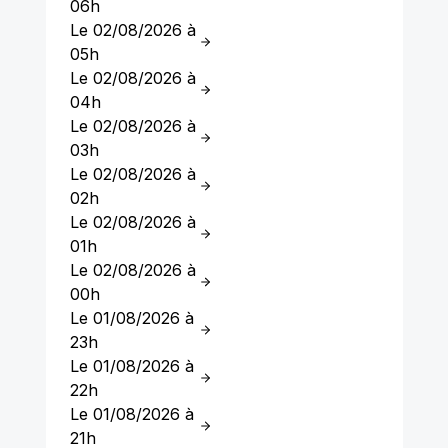
06h
Le 02/08/2026 à
05h
Le 02/08/2026 à
04h
Le 02/08/2026 à
03h
Le 02/08/2026 à
02h
Le 02/08/2026 à
01h
Le 02/08/2026 à
00h
Le 01/08/2026 à
23h
Le 01/08/2026 à
22h
Le 01/08/2026 à
21h