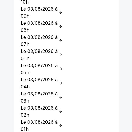
10h
Le 03/08/2026 à
09h
Le 03/08/2026 à
08h
Le 03/08/2026 à
07h
Le 03/08/2026 à
06h
Le 03/08/2026 à
05h
Le 03/08/2026 à
04h
Le 03/08/2026 à
03h
Le 03/08/2026 à
02h
Le 03/08/2026 à
01h