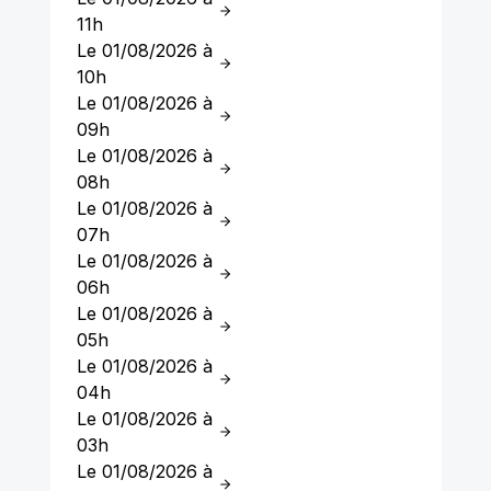
11h
Le 01/08/2026 à
10h
Le 01/08/2026 à
09h
Le 01/08/2026 à
08h
Le 01/08/2026 à
07h
Le 01/08/2026 à
06h
Le 01/08/2026 à
05h
Le 01/08/2026 à
04h
Le 01/08/2026 à
03h
Le 01/08/2026 à