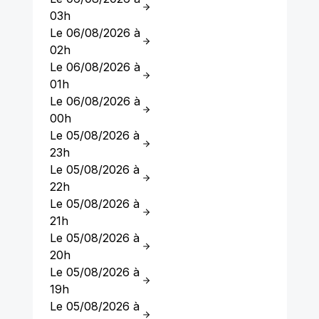
03h
Le 06/08/2026 à
02h
Le 06/08/2026 à
01h
Le 06/08/2026 à
00h
Le 05/08/2026 à
23h
Le 05/08/2026 à
22h
Le 05/08/2026 à
21h
Le 05/08/2026 à
20h
Le 05/08/2026 à
19h
Le 05/08/2026 à