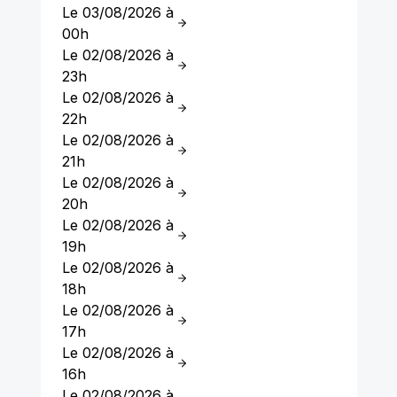
Le 03/08/2026 à
00h
Le 02/08/2026 à
23h
Le 02/08/2026 à
22h
Le 02/08/2026 à
21h
Le 02/08/2026 à
20h
Le 02/08/2026 à
19h
Le 02/08/2026 à
18h
Le 02/08/2026 à
17h
Le 02/08/2026 à
16h
Le 02/08/2026 à