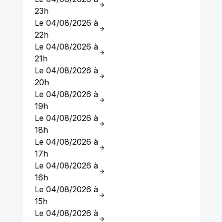
23h
Le 04/08/2026 à
22h
Le 04/08/2026 à
21h
Le 04/08/2026 à
20h
Le 04/08/2026 à
19h
Le 04/08/2026 à
18h
Le 04/08/2026 à
17h
Le 04/08/2026 à
16h
Le 04/08/2026 à
15h
Le 04/08/2026 à