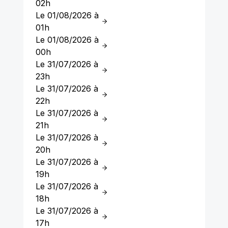
02h
Le 01/08/2026 à
01h
Le 01/08/2026 à
00h
Le 31/07/2026 à
23h
Le 31/07/2026 à
22h
Le 31/07/2026 à
21h
Le 31/07/2026 à
20h
Le 31/07/2026 à
19h
Le 31/07/2026 à
18h
Le 31/07/2026 à
17h