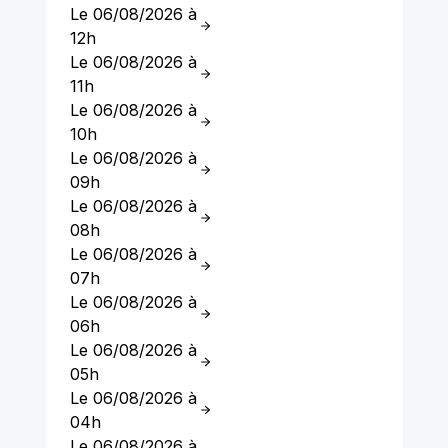
Le 06/08/2026 à
12h
Le 06/08/2026 à
11h
Le 06/08/2026 à
10h
Le 06/08/2026 à
09h
Le 06/08/2026 à
08h
Le 06/08/2026 à
07h
Le 06/08/2026 à
06h
Le 06/08/2026 à
05h
Le 06/08/2026 à
04h
Le 06/08/2026 à