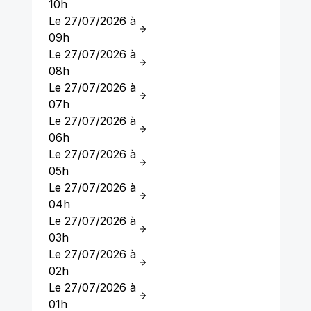
10h
Le 27/07/2026 à
09h
Le 27/07/2026 à
08h
Le 27/07/2026 à
07h
Le 27/07/2026 à
06h
Le 27/07/2026 à
05h
Le 27/07/2026 à
04h
Le 27/07/2026 à
03h
Le 27/07/2026 à
02h
Le 27/07/2026 à
01h