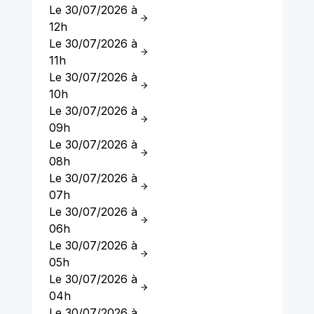
Le 30/07/2026 à
12h
Le 30/07/2026 à
11h
Le 30/07/2026 à
10h
Le 30/07/2026 à
09h
Le 30/07/2026 à
08h
Le 30/07/2026 à
07h
Le 30/07/2026 à
06h
Le 30/07/2026 à
05h
Le 30/07/2026 à
04h
Le 30/07/2026 à