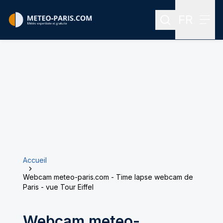
FR
Rechercher
Menu
Menu des
Accueil
Webcam meteo-paris.com - Time lapse webcam de
Paris - vue Tour Eiffel
Webcam meteo-