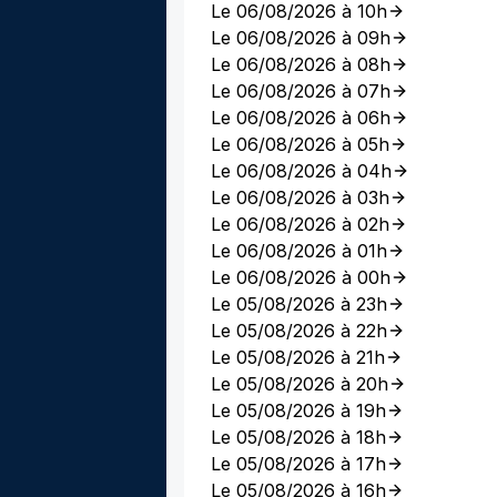
Le 06/08/2026 à 10h
Le 06/08/2026 à 09h
Le 06/08/2026 à 08h
Le 06/08/2026 à 07h
Le 06/08/2026 à 06h
Le 06/08/2026 à 05h
Le 06/08/2026 à 04h
Le 06/08/2026 à 03h
Le 06/08/2026 à 02h
Le 06/08/2026 à 01h
Le 06/08/2026 à 00h
Le 05/08/2026 à 23h
Le 05/08/2026 à 22h
Le 05/08/2026 à 21h
Le 05/08/2026 à 20h
Le 05/08/2026 à 19h
Le 05/08/2026 à 18h
Le 05/08/2026 à 17h
Le 05/08/2026 à 16h