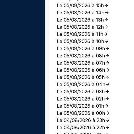
Le 05/08/2026 à 15h
Le 05/08/2026 à 14h
Le 05/08/2026 à 13h
Le 05/08/2026 à 12h
Le 05/08/2026 à 11h
Le 05/08/2026 à 10h
Le 05/08/2026 à 09h
Le 05/08/2026 à 08h
Le 05/08/2026 à 07h
Le 05/08/2026 à 06h
Le 05/08/2026 à 05h
Le 05/08/2026 à 04h
Le 05/08/2026 à 03h
Le 05/08/2026 à 02h
Le 05/08/2026 à 01h
Le 05/08/2026 à 00h
Le 04/08/2026 à 23h
Le 04/08/2026 à 22h