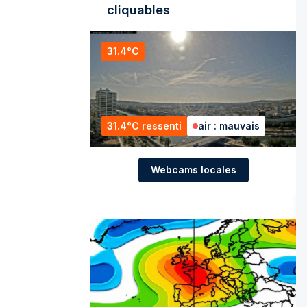
cliquables
31.4°C
31.4°C ressenti
air : mauvais
Webcams locales