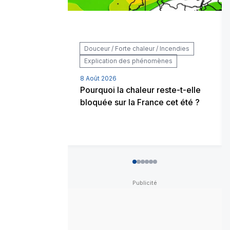
Douceur / Forte chaleur / Incendies
Explication des phénomènes
8 Août 2026
Pourquoi la chaleur reste-t-elle
bloquée sur la France cet été ?
0
1
2
3
4
5