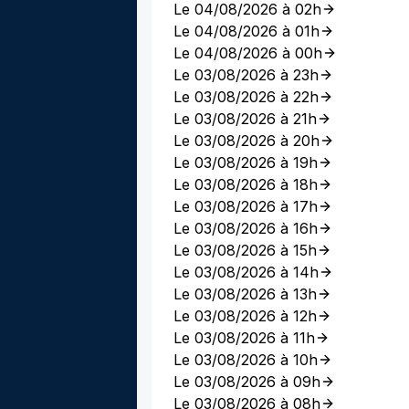
Le 04/08/2026 à 02h
Le 04/08/2026 à 01h
Le 04/08/2026 à 00h
Le 03/08/2026 à 23h
Le 03/08/2026 à 22h
Le 03/08/2026 à 21h
Le 03/08/2026 à 20h
Le 03/08/2026 à 19h
Le 03/08/2026 à 18h
Le 03/08/2026 à 17h
Le 03/08/2026 à 16h
Le 03/08/2026 à 15h
Le 03/08/2026 à 14h
Le 03/08/2026 à 13h
Le 03/08/2026 à 12h
Le 03/08/2026 à 11h
Le 03/08/2026 à 10h
Le 03/08/2026 à 09h
Le 03/08/2026 à 08h