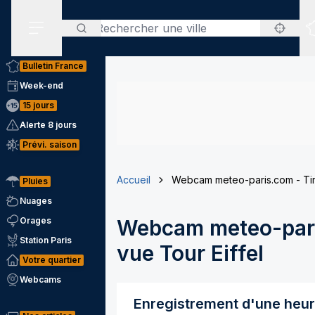
Rechercher
Menu secondaire
Bulletin France
Week-end
15 jours
Alerte 8 jours
Prévi. saison
Accueil
Webcam meteo-paris.com - Tim
Pluies
Nuages
Orages
Webcam meteo-pari
Station Paris
vue Tour Eiffel
Votre quartier
Webcams
Enregistrement d'une heu