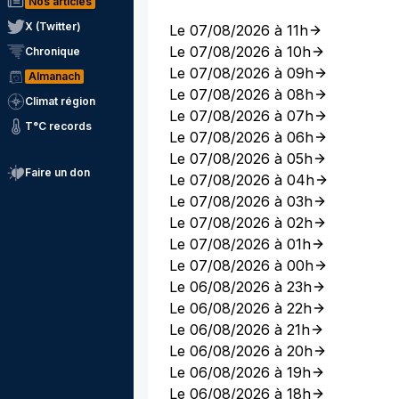
Nos articles
X (Twitter)
Le 07/08/2026 à 11h
Le 07/08/2026 à 10h
Chronique
Le 07/08/2026 à 09h
Almanach
Le 07/08/2026 à 08h
Climat région
Le 07/08/2026 à 07h
T°C records
Le 07/08/2026 à 06h
Le 07/08/2026 à 05h
Faire un don
Le 07/08/2026 à 04h
Le 07/08/2026 à 03h
Le 07/08/2026 à 02h
Le 07/08/2026 à 01h
Le 07/08/2026 à 00h
Le 06/08/2026 à 23h
Le 06/08/2026 à 22h
Le 06/08/2026 à 21h
Le 06/08/2026 à 20h
Le 06/08/2026 à 19h
Le 06/08/2026 à 18h