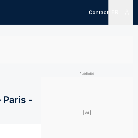
FR
Contact
Menu
Menu des
Paris -