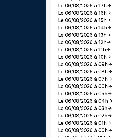
Le 06/08/2026 à 17h
Le 06/08/2026 à 16h
Le 06/08/2026 à 15h
Le 06/08/2026 à 14h
Le 06/08/2026 à 13h
Le 06/08/2026 à 12h
Le 06/08/2026 à 11h
Le 06/08/2026 à 10h
Le 06/08/2026 à 09h
Le 06/08/2026 à 08h
Le 06/08/2026 à 07h
Le 06/08/2026 à 06h
Le 06/08/2026 à 05h
Le 06/08/2026 à 04h
Le 06/08/2026 à 03h
Le 06/08/2026 à 02h
Le 06/08/2026 à 01h
Le 06/08/2026 à 00h