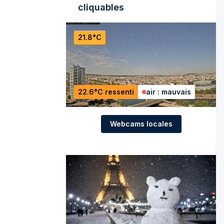
cliquables
21.8°C
22.6°C ressenti
air : mauvais
Webcams locales