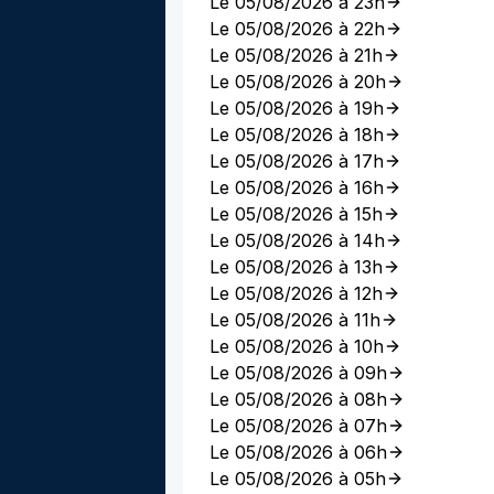
Le 05/08/2026 à 23h
Le 05/08/2026 à 22h
Le 05/08/2026 à 21h
Le 05/08/2026 à 20h
Le 05/08/2026 à 19h
Le 05/08/2026 à 18h
Le 05/08/2026 à 17h
Le 05/08/2026 à 16h
Le 05/08/2026 à 15h
Le 05/08/2026 à 14h
Le 05/08/2026 à 13h
Le 05/08/2026 à 12h
Le 05/08/2026 à 11h
Le 05/08/2026 à 10h
Le 05/08/2026 à 09h
Le 05/08/2026 à 08h
Le 05/08/2026 à 07h
Le 05/08/2026 à 06h
Le 05/08/2026 à 05h