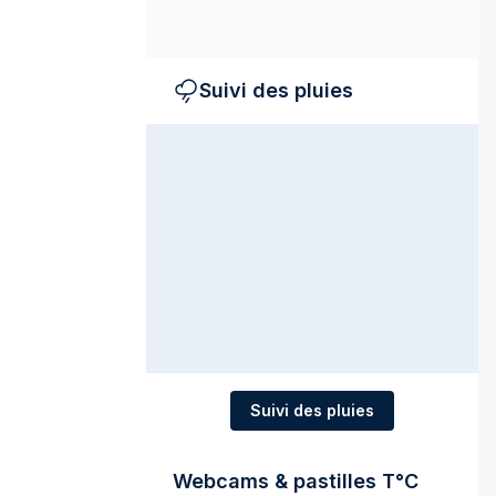
Suivi des pluies
Suivi des pluies
Webcams & pastilles T°C