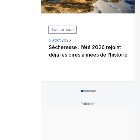
Sécheresse
6 Août 2026
Sécheresse : l’été 2026 rejoint
déjà les pires années de l’histoire
0
1
2
3
4
5