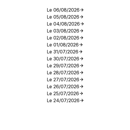
Le 06/08/2026
Le 05/08/2026
Le 04/08/2026
Le 03/08/2026
Le 02/08/2026
Le 01/08/2026
Le 31/07/2026
Le 30/07/2026
Le 29/07/2026
Le 28/07/2026
Le 27/07/2026
Le 26/07/2026
Le 25/07/2026
Le 24/07/2026