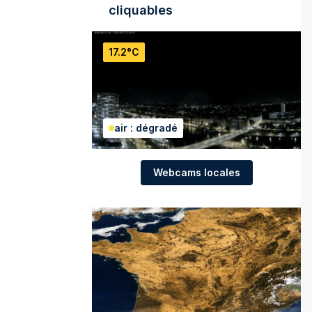
cliquables
17.2°C
air : dégradé
Webcams locales