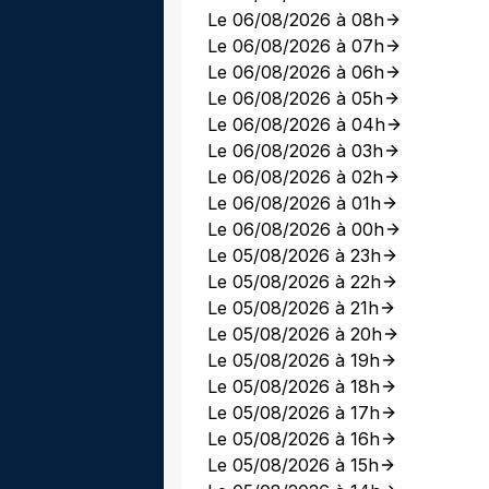
Le 06/08/2026 à 08h
Le 06/08/2026 à 07h
Le 06/08/2026 à 06h
Le 06/08/2026 à 05h
Le 06/08/2026 à 04h
Le 06/08/2026 à 03h
Le 06/08/2026 à 02h
Le 06/08/2026 à 01h
Le 06/08/2026 à 00h
Le 05/08/2026 à 23h
Le 05/08/2026 à 22h
Le 05/08/2026 à 21h
Le 05/08/2026 à 20h
Le 05/08/2026 à 19h
Le 05/08/2026 à 18h
Le 05/08/2026 à 17h
Le 05/08/2026 à 16h
Le 05/08/2026 à 15h