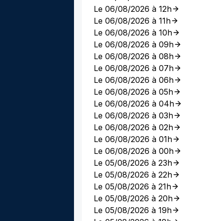
Le 06/08/2026 à 12h
Le 06/08/2026 à 11h
Le 06/08/2026 à 10h
Le 06/08/2026 à 09h
Le 06/08/2026 à 08h
Le 06/08/2026 à 07h
Le 06/08/2026 à 06h
Le 06/08/2026 à 05h
Le 06/08/2026 à 04h
Le 06/08/2026 à 03h
Le 06/08/2026 à 02h
Le 06/08/2026 à 01h
Le 06/08/2026 à 00h
Le 05/08/2026 à 23h
Le 05/08/2026 à 22h
Le 05/08/2026 à 21h
Le 05/08/2026 à 20h
Le 05/08/2026 à 19h