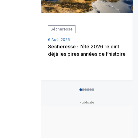
Sécheresse
6 Août 2026
Sécheresse : l’été 2026 rejoint
déjà les pires années de l’histoire
0
1
2
3
4
5