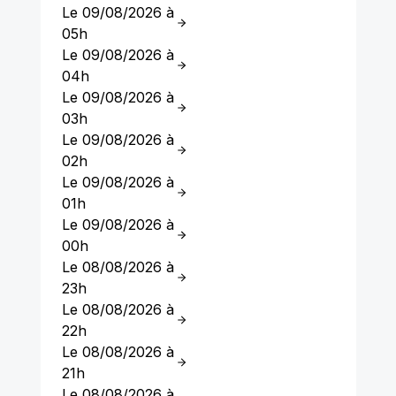
Le 09/08/2026 à
05h
Le 09/08/2026 à
04h
Le 09/08/2026 à
03h
Le 09/08/2026 à
02h
Le 09/08/2026 à
01h
Le 09/08/2026 à
00h
Le 08/08/2026 à
23h
Le 08/08/2026 à
22h
Le 08/08/2026 à
21h
Le 08/08/2026 à