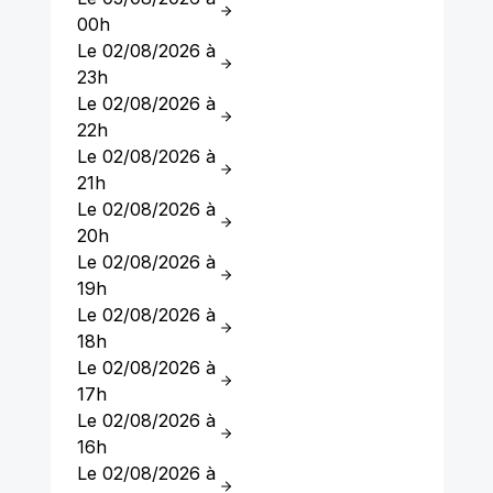
00h
Le 02/08/2026 à
23h
Le 02/08/2026 à
22h
Le 02/08/2026 à
21h
Le 02/08/2026 à
20h
Le 02/08/2026 à
19h
Le 02/08/2026 à
18h
Le 02/08/2026 à
17h
Le 02/08/2026 à
16h
Le 02/08/2026 à