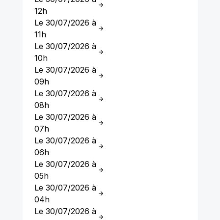
12h
Le 30/07/2026 à
11h
Le 30/07/2026 à
10h
Le 30/07/2026 à
09h
Le 30/07/2026 à
08h
Le 30/07/2026 à
07h
Le 30/07/2026 à
06h
Le 30/07/2026 à
05h
Le 30/07/2026 à
04h
Le 30/07/2026 à