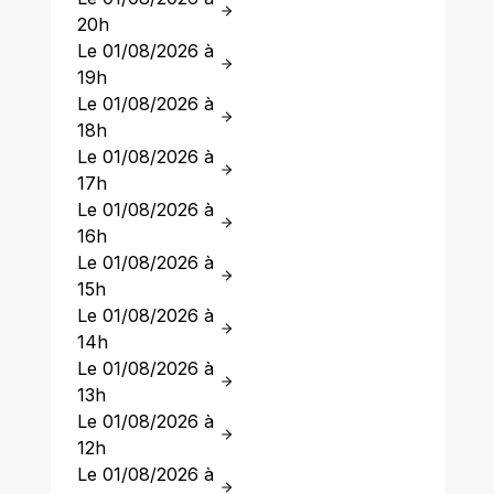
20h
Le 01/08/2026 à
19h
Le 01/08/2026 à
18h
Le 01/08/2026 à
17h
Le 01/08/2026 à
16h
Le 01/08/2026 à
15h
Le 01/08/2026 à
14h
Le 01/08/2026 à
13h
Le 01/08/2026 à
12h
Le 01/08/2026 à