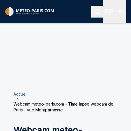
FR
Rechercher
Menu
Menu des
Accueil
Webcam meteo-paris.com - Time lapse webcam de
Paris - vue Montparnasse
Webcam meteo-