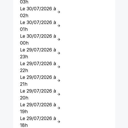
03h
Le 30/07/2026 à
02h
Le 30/07/2026 à
01h
Le 30/07/2026 à
00h
Le 29/07/2026 à
23h
Le 29/07/2026 à
22h
Le 29/07/2026 à
21h
Le 29/07/2026 à
20h
Le 29/07/2026 à
19h
Le 29/07/2026 à
18h