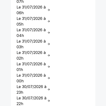
07h
Le 31/07/2026 à
06h
Le 31/07/2026 à
05h
Le 31/07/2026 à
04h
Le 31/07/2026 à
03h
Le 31/07/2026 à
02h
Le 31/07/2026 à
01h
Le 31/07/2026 à
00h
Le 30/07/2026 à
23h
Le 30/07/2026 à
22h