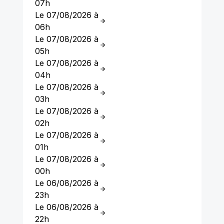
07h
Le 07/08/2026 à
06h
Le 07/08/2026 à
05h
Le 07/08/2026 à
04h
Le 07/08/2026 à
03h
Le 07/08/2026 à
02h
Le 07/08/2026 à
01h
Le 07/08/2026 à
00h
Le 06/08/2026 à
23h
Le 06/08/2026 à
22h