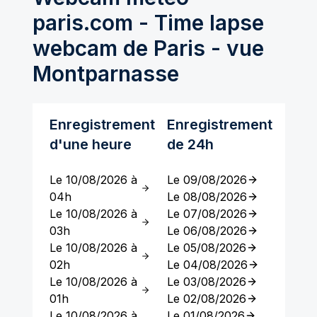
paris.com - Time lapse
webcam de Paris - vue
Montparnasse
Enregistrement
Enregistrement
d'une heure
de 24h
Le 10/08/2026 à
Le 09/08/2026
04h
Le 08/08/2026
Le 10/08/2026 à
Le 07/08/2026
03h
Le 06/08/2026
Le 10/08/2026 à
Le 05/08/2026
02h
Le 04/08/2026
Le 10/08/2026 à
Le 03/08/2026
01h
Le 02/08/2026
Le 10/08/2026 à
Le 01/08/2026