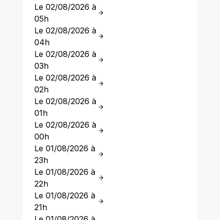
Le 02/08/2026 à
05h
Le 02/08/2026 à
04h
Le 02/08/2026 à
03h
Le 02/08/2026 à
02h
Le 02/08/2026 à
01h
Le 02/08/2026 à
00h
Le 01/08/2026 à
23h
Le 01/08/2026 à
22h
Le 01/08/2026 à
21h
Le 01/08/2026 à