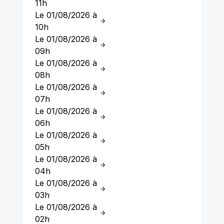
11h
Le 01/08/2026 à
10h
Le 01/08/2026 à
09h
Le 01/08/2026 à
08h
Le 01/08/2026 à
07h
Le 01/08/2026 à
06h
Le 01/08/2026 à
05h
Le 01/08/2026 à
04h
Le 01/08/2026 à
03h
Le 01/08/2026 à
02h