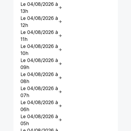
Le 04/08/2026 à
13h
Le 04/08/2026 à
12h
Le 04/08/2026 à
11h
Le 04/08/2026 à
10h
Le 04/08/2026 à
09h
Le 04/08/2026 à
08h
Le 04/08/2026 à
07h
Le 04/08/2026 à
06h
Le 04/08/2026 à
05h
Le 04/08/2026 à