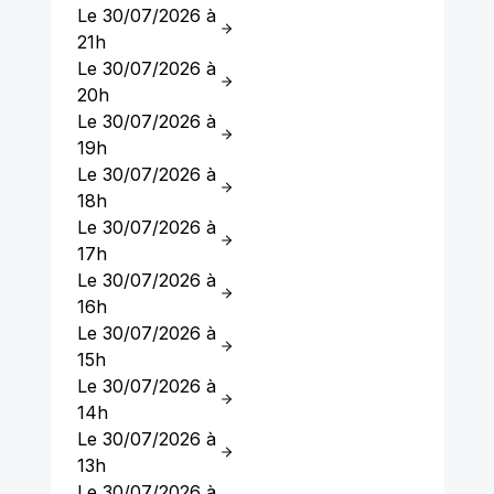
Le 30/07/2026 à
21h
Le 30/07/2026 à
20h
Le 30/07/2026 à
19h
Le 30/07/2026 à
18h
Le 30/07/2026 à
17h
Le 30/07/2026 à
16h
Le 30/07/2026 à
15h
Le 30/07/2026 à
14h
Le 30/07/2026 à
13h
Le 30/07/2026 à