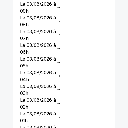
Le 03/08/2026 à
09h
Le 03/08/2026 à
08h
Le 03/08/2026 à
07h
Le 03/08/2026 à
06h
Le 03/08/2026 à
05h
Le 03/08/2026 à
04h
Le 03/08/2026 à
03h
Le 03/08/2026 à
02h
Le 03/08/2026 à
01h
Le 03/08/2026 à