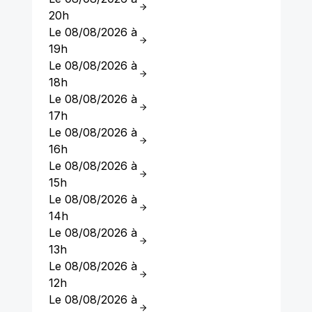
20h
Le 08/08/2026 à
19h
Le 08/08/2026 à
18h
Le 08/08/2026 à
17h
Le 08/08/2026 à
16h
Le 08/08/2026 à
15h
Le 08/08/2026 à
14h
Le 08/08/2026 à
13h
Le 08/08/2026 à
12h
Le 08/08/2026 à