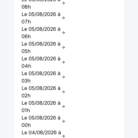
08h
Le 05/08/2026 à
07h
Le 05/08/2026 à
06h
Le 05/08/2026 à
05h
Le 05/08/2026 à
04h
Le 05/08/2026 à
03h
Le 05/08/2026 à
02h
Le 05/08/2026 à
01h
Le 05/08/2026 à
00h
Le 04/08/2026 à