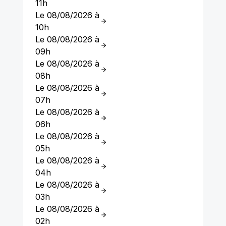
11h
Le 08/08/2026 à
10h
Le 08/08/2026 à
09h
Le 08/08/2026 à
08h
Le 08/08/2026 à
07h
Le 08/08/2026 à
06h
Le 08/08/2026 à
05h
Le 08/08/2026 à
04h
Le 08/08/2026 à
03h
Le 08/08/2026 à
02h