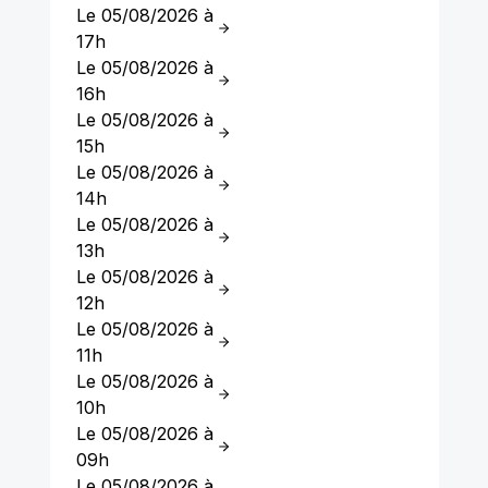
Le 05/08/2026 à
17h
Le 05/08/2026 à
16h
Le 05/08/2026 à
15h
Le 05/08/2026 à
14h
Le 05/08/2026 à
13h
Le 05/08/2026 à
12h
Le 05/08/2026 à
11h
Le 05/08/2026 à
10h
Le 05/08/2026 à
09h
Le 05/08/2026 à