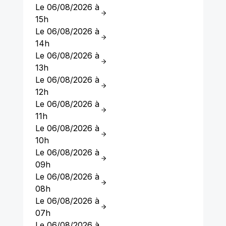
Le 06/08/2026 à
15h
Le 06/08/2026 à
14h
Le 06/08/2026 à
13h
Le 06/08/2026 à
12h
Le 06/08/2026 à
11h
Le 06/08/2026 à
10h
Le 06/08/2026 à
09h
Le 06/08/2026 à
08h
Le 06/08/2026 à
07h
Le 06/08/2026 à