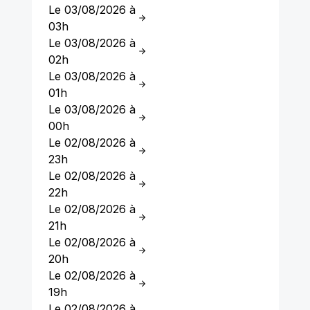
Le 03/08/2026 à
03h
Le 03/08/2026 à
02h
Le 03/08/2026 à
01h
Le 03/08/2026 à
00h
Le 02/08/2026 à
23h
Le 02/08/2026 à
22h
Le 02/08/2026 à
21h
Le 02/08/2026 à
20h
Le 02/08/2026 à
19h
Le 02/08/2026 à