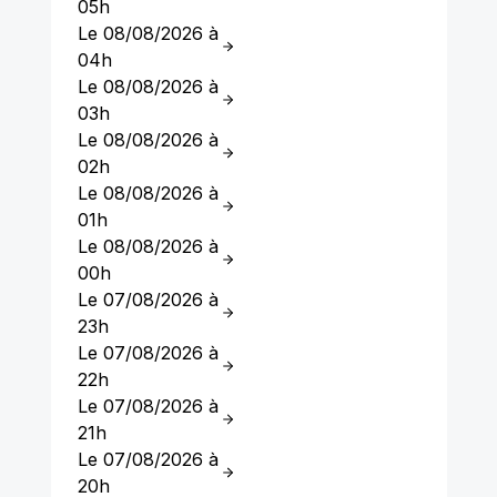
05h
Le 08/08/2026 à
04h
Le 08/08/2026 à
03h
Le 08/08/2026 à
02h
Le 08/08/2026 à
01h
Le 08/08/2026 à
00h
Le 07/08/2026 à
23h
Le 07/08/2026 à
22h
Le 07/08/2026 à
21h
Le 07/08/2026 à
20h