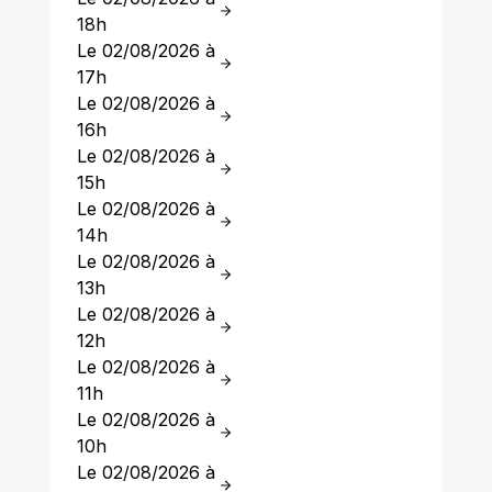
18h
Le 02/08/2026 à
17h
Le 02/08/2026 à
16h
Le 02/08/2026 à
15h
Le 02/08/2026 à
14h
Le 02/08/2026 à
13h
Le 02/08/2026 à
12h
Le 02/08/2026 à
11h
Le 02/08/2026 à
10h
Le 02/08/2026 à