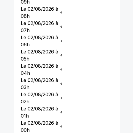
09h
Le 02/08/2026 à
08h
Le 02/08/2026 à
07h
Le 02/08/2026 à
06h
Le 02/08/2026 à
05h
Le 02/08/2026 à
04h
Le 02/08/2026 à
03h
Le 02/08/2026 à
02h
Le 02/08/2026 à
01h
Le 02/08/2026 à
00h