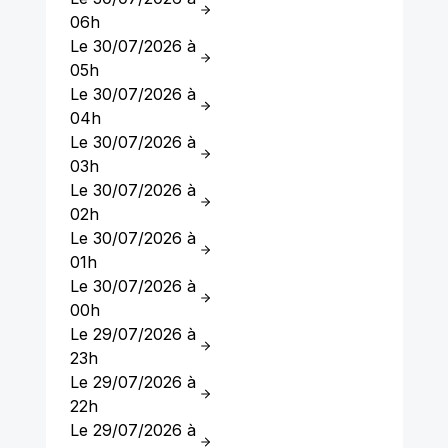
06h
Le 30/07/2026 à
05h
Le 30/07/2026 à
04h
Le 30/07/2026 à
03h
Le 30/07/2026 à
02h
Le 30/07/2026 à
01h
Le 30/07/2026 à
00h
Le 29/07/2026 à
23h
Le 29/07/2026 à
22h
Le 29/07/2026 à