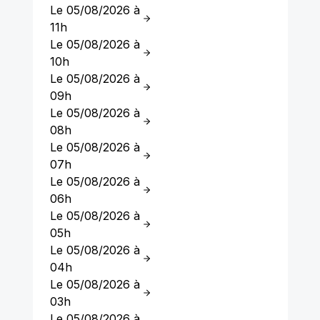
Le 05/08/2026 à
11h
Le 05/08/2026 à
10h
Le 05/08/2026 à
09h
Le 05/08/2026 à
08h
Le 05/08/2026 à
07h
Le 05/08/2026 à
06h
Le 05/08/2026 à
05h
Le 05/08/2026 à
04h
Le 05/08/2026 à
03h
Le 05/08/2026 à