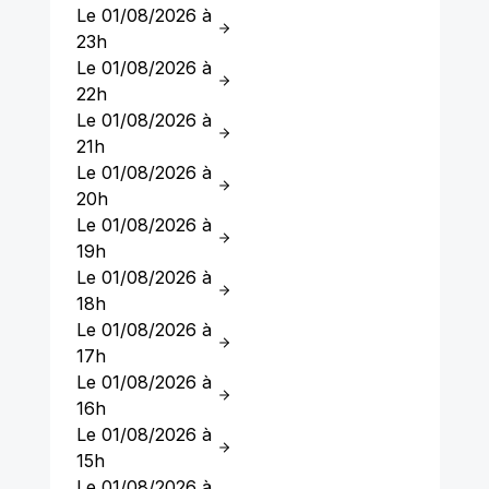
Le 01/08/2026 à
23h
Le 01/08/2026 à
22h
Le 01/08/2026 à
21h
Le 01/08/2026 à
20h
Le 01/08/2026 à
19h
Le 01/08/2026 à
18h
Le 01/08/2026 à
17h
Le 01/08/2026 à
16h
Le 01/08/2026 à
15h
Le 01/08/2026 à