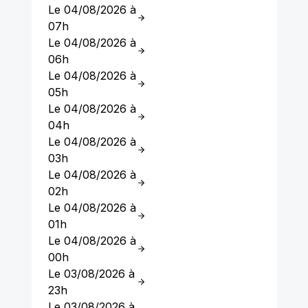
Le 04/08/2026 à
07h
Le 04/08/2026 à
06h
Le 04/08/2026 à
05h
Le 04/08/2026 à
04h
Le 04/08/2026 à
03h
Le 04/08/2026 à
02h
Le 04/08/2026 à
01h
Le 04/08/2026 à
00h
Le 03/08/2026 à
23h
Le 03/08/2026 à