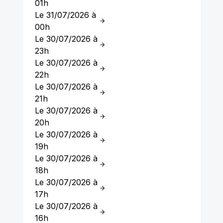
01h
Le 31/07/2026 à
00h
Le 30/07/2026 à
23h
Le 30/07/2026 à
22h
Le 30/07/2026 à
21h
Le 30/07/2026 à
20h
Le 30/07/2026 à
19h
Le 30/07/2026 à
18h
Le 30/07/2026 à
17h
Le 30/07/2026 à
16h