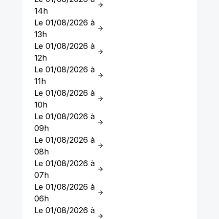
14h
Le 01/08/2026 à
13h
Le 01/08/2026 à
12h
Le 01/08/2026 à
11h
Le 01/08/2026 à
10h
Le 01/08/2026 à
09h
Le 01/08/2026 à
08h
Le 01/08/2026 à
07h
Le 01/08/2026 à
06h
Le 01/08/2026 à