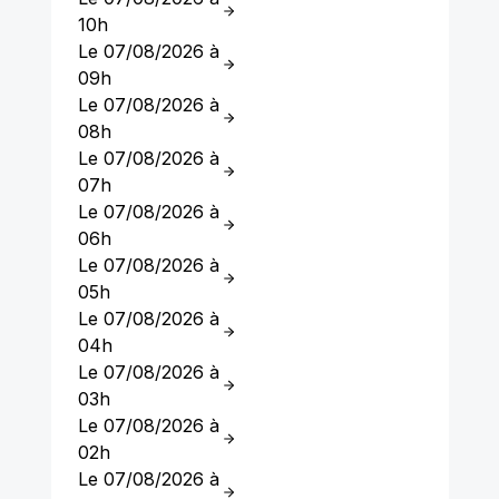
10h
Le 07/08/2026 à
09h
Le 07/08/2026 à
08h
Le 07/08/2026 à
07h
Le 07/08/2026 à
06h
Le 07/08/2026 à
05h
Le 07/08/2026 à
04h
Le 07/08/2026 à
03h
Le 07/08/2026 à
02h
Le 07/08/2026 à