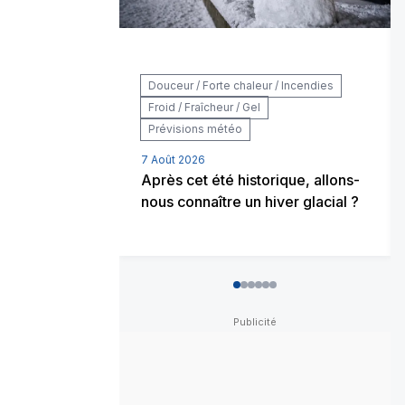
Douceur / Forte chaleur / Incendies
Froid / Fraîcheur / Gel
Prévisions météo
7 Août 2026
Après cet été historique, allons-
nous connaître un hiver glacial ?
0
1
2
3
4
5