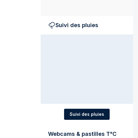
Suivi des pluies
Suivi des pluies
Webcams & pastilles T°C