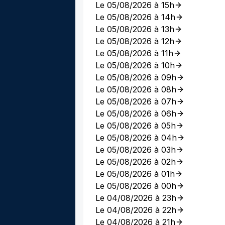
Le 05/08/2026 à 15h
Le 05/08/2026 à 14h
Le 05/08/2026 à 13h
Le 05/08/2026 à 12h
Le 05/08/2026 à 11h
Le 05/08/2026 à 10h
Le 05/08/2026 à 09h
Le 05/08/2026 à 08h
Le 05/08/2026 à 07h
Le 05/08/2026 à 06h
Le 05/08/2026 à 05h
Le 05/08/2026 à 04h
Le 05/08/2026 à 03h
Le 05/08/2026 à 02h
Le 05/08/2026 à 01h
Le 05/08/2026 à 00h
Le 04/08/2026 à 23h
Le 04/08/2026 à 22h
Le 04/08/2026 à 21h