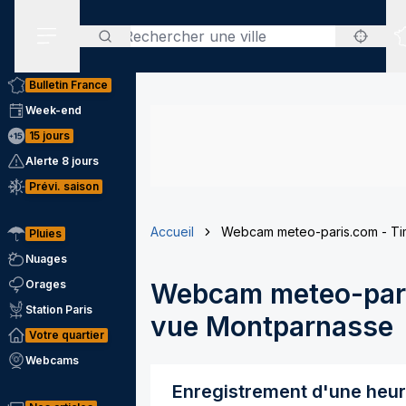
Rechercher
Menu secondaire
Bulletin France
Week-end
15 jours
Alerte 8 jours
Prévi. saison
Accueil
Webcam meteo-paris.com - Ti
Pluies
Nuages
Orages
Webcam meteo-pari
Station Paris
vue Montparnasse
Votre quartier
Webcams
Enregistrement d'une heu