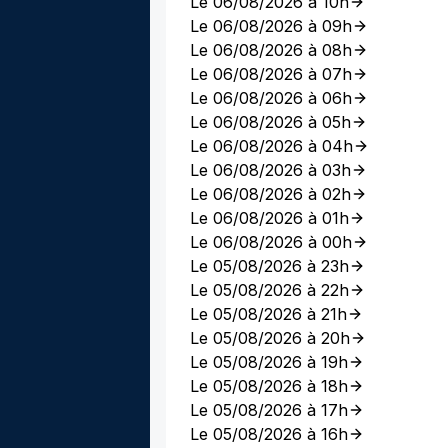
Le 06/08/2026 à 10h
Le 06/08/2026 à 09h
Le 06/08/2026 à 08h
Le 06/08/2026 à 07h
Le 06/08/2026 à 06h
Le 06/08/2026 à 05h
Le 06/08/2026 à 04h
Le 06/08/2026 à 03h
Le 06/08/2026 à 02h
Le 06/08/2026 à 01h
Le 06/08/2026 à 00h
Le 05/08/2026 à 23h
Le 05/08/2026 à 22h
Le 05/08/2026 à 21h
Le 05/08/2026 à 20h
Le 05/08/2026 à 19h
Le 05/08/2026 à 18h
Le 05/08/2026 à 17h
Le 05/08/2026 à 16h