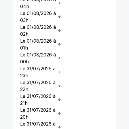
04h
Le 01/08/2026 à
03h
Le 01/08/2026 à
02h
Le 01/08/2026 à
01h
Le 01/08/2026 à
00h
Le 31/07/2026 à
23h
Le 31/07/2026 à
22h
Le 31/07/2026 à
21h
Le 31/07/2026 à
20h
Le 31/07/2026 à