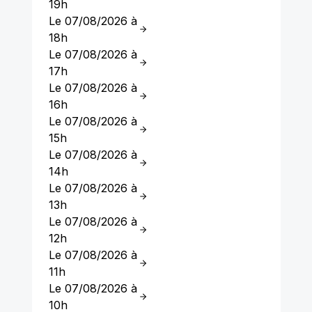
19h
Le 07/08/2026 à
18h
Le 07/08/2026 à
17h
Le 07/08/2026 à
16h
Le 07/08/2026 à
15h
Le 07/08/2026 à
14h
Le 07/08/2026 à
13h
Le 07/08/2026 à
12h
Le 07/08/2026 à
11h
Le 07/08/2026 à
10h