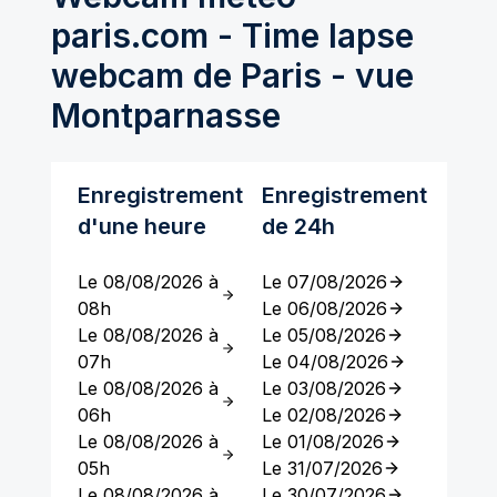
paris.com - Time lapse
webcam de Paris - vue
Montparnasse
Enregistrement
Enregistrement
d'une heure
de 24h
Le 08/08/2026 à
Le 07/08/2026
08h
Le 06/08/2026
Le 08/08/2026 à
Le 05/08/2026
07h
Le 04/08/2026
Le 08/08/2026 à
Le 03/08/2026
06h
Le 02/08/2026
Le 08/08/2026 à
Le 01/08/2026
05h
Le 31/07/2026
Le 08/08/2026 à
Le 30/07/2026