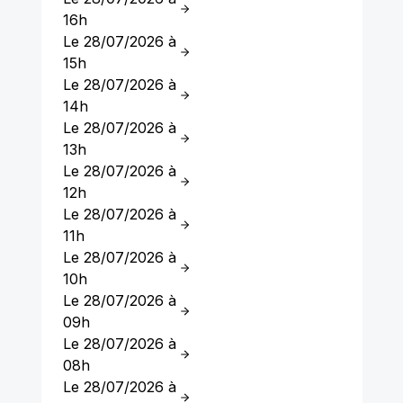
16h
Le 28/07/2026 à
15h
Le 28/07/2026 à
14h
Le 28/07/2026 à
13h
Le 28/07/2026 à
12h
Le 28/07/2026 à
11h
Le 28/07/2026 à
10h
Le 28/07/2026 à
09h
Le 28/07/2026 à
08h
Le 28/07/2026 à