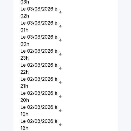
03h
Le 03/08/2026 à
02h
Le 03/08/2026 à
01h
Le 03/08/2026 à
00h
Le 02/08/2026 à
23h
Le 02/08/2026 à
22h
Le 02/08/2026 à
21h
Le 02/08/2026 à
20h
Le 02/08/2026 à
19h
Le 02/08/2026 à
18h