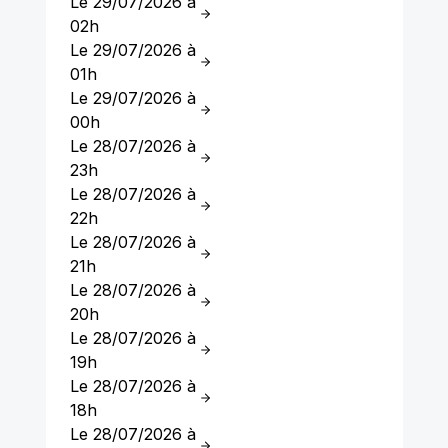
Le 29/07/2026 à
02h
Le 29/07/2026 à
01h
Le 29/07/2026 à
00h
Le 28/07/2026 à
23h
Le 28/07/2026 à
22h
Le 28/07/2026 à
21h
Le 28/07/2026 à
20h
Le 28/07/2026 à
19h
Le 28/07/2026 à
18h
Le 28/07/2026 à