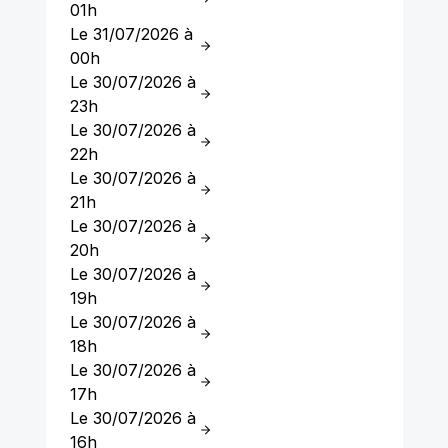
01h
Le 31/07/2026 à
00h
Le 30/07/2026 à
23h
Le 30/07/2026 à
22h
Le 30/07/2026 à
21h
Le 30/07/2026 à
20h
Le 30/07/2026 à
19h
Le 30/07/2026 à
18h
Le 30/07/2026 à
17h
Le 30/07/2026 à
16h