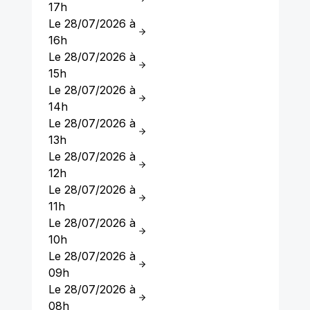
17h
Le 28/07/2026 à
16h
Le 28/07/2026 à
15h
Le 28/07/2026 à
14h
Le 28/07/2026 à
13h
Le 28/07/2026 à
12h
Le 28/07/2026 à
11h
Le 28/07/2026 à
10h
Le 28/07/2026 à
09h
Le 28/07/2026 à
08h