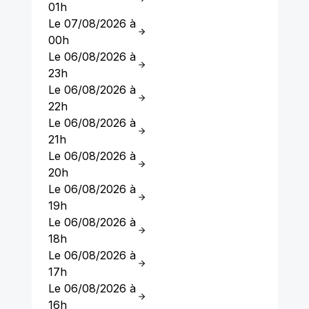
01h
Le 07/08/2026 à
00h
Le 06/08/2026 à
23h
Le 06/08/2026 à
22h
Le 06/08/2026 à
21h
Le 06/08/2026 à
20h
Le 06/08/2026 à
19h
Le 06/08/2026 à
18h
Le 06/08/2026 à
17h
Le 06/08/2026 à
16h