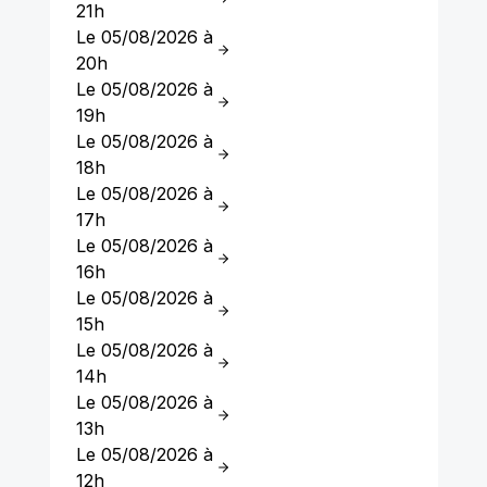
21h
Le 05/08/2026 à
20h
Le 05/08/2026 à
19h
Le 05/08/2026 à
18h
Le 05/08/2026 à
17h
Le 05/08/2026 à
16h
Le 05/08/2026 à
15h
Le 05/08/2026 à
14h
Le 05/08/2026 à
13h
Le 05/08/2026 à
12h