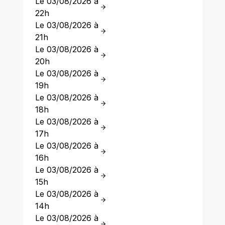
Le 03/08/2026 à
22h
Le 03/08/2026 à
21h
Le 03/08/2026 à
20h
Le 03/08/2026 à
19h
Le 03/08/2026 à
18h
Le 03/08/2026 à
17h
Le 03/08/2026 à
16h
Le 03/08/2026 à
15h
Le 03/08/2026 à
14h
Le 03/08/2026 à