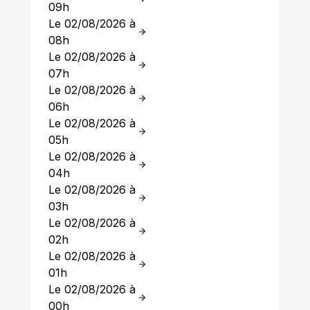
09h
Le 02/08/2026 à
08h
Le 02/08/2026 à
07h
Le 02/08/2026 à
06h
Le 02/08/2026 à
05h
Le 02/08/2026 à
04h
Le 02/08/2026 à
03h
Le 02/08/2026 à
02h
Le 02/08/2026 à
01h
Le 02/08/2026 à
00h