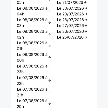
05h
Le 31/07/2026
Le 08/08/2026 à
Le 30/07/2026
04h
Le 29/07/2026
Le 08/08/2026 à
Le 28/07/2026
03h
Le 27/07/2026
Le 08/08/2026 à
Le 26/07/2026
02h
Le 25/07/2026
Le 08/08/2026 à
01h
Le 08/08/2026 à
00h
Le 07/08/2026 à
23h
Le 07/08/2026 à
22h
Le 07/08/2026 à
21h
Le 07/08/2026 à
20h