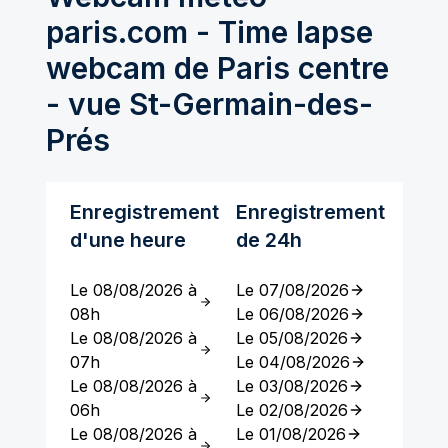
paris.com - Time lapse
webcam de Paris centre
- vue St-Germain-des-
Prés
Enregistrement
Enregistrement
d'une heure
de 24h
Le 08/08/2026 à
Le 07/08/2026
08h
Le 06/08/2026
Le 08/08/2026 à
Le 05/08/2026
07h
Le 04/08/2026
Le 08/08/2026 à
Le 03/08/2026
06h
Le 02/08/2026
Le 08/08/2026 à
Le 01/08/2026