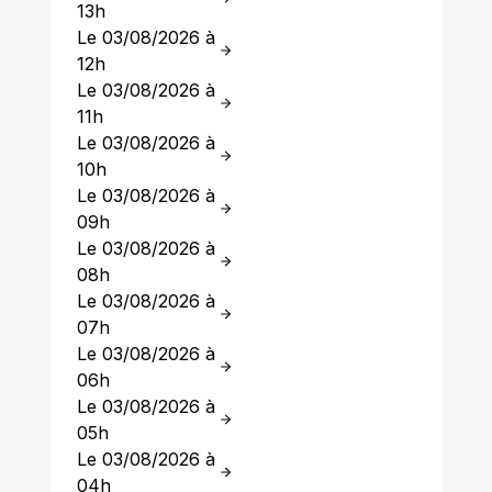
13h
Le 03/08/2026 à
12h
Le 03/08/2026 à
11h
Le 03/08/2026 à
10h
Le 03/08/2026 à
09h
Le 03/08/2026 à
08h
Le 03/08/2026 à
07h
Le 03/08/2026 à
06h
Le 03/08/2026 à
05h
Le 03/08/2026 à
04h