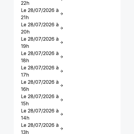
22h
Le 28/07/2026 à
21h
Le 28/07/2026 à
20h
Le 28/07/2026 à
19h
Le 28/07/2026 à
18h
Le 28/07/2026 à
17h
Le 28/07/2026 à
16h
Le 28/07/2026 à
15h
Le 28/07/2026 à
14h
Le 28/07/2026 à
13h