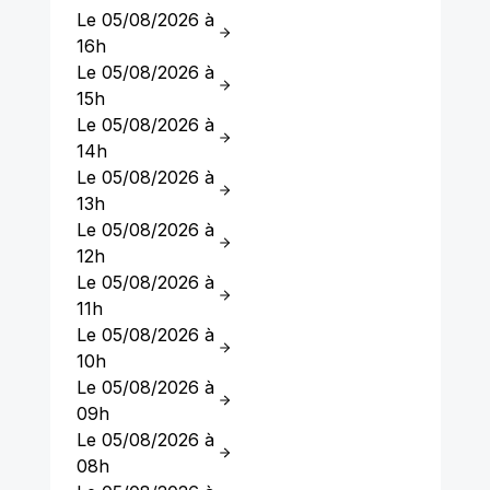
Le 05/08/2026 à
16h
Le 05/08/2026 à
15h
Le 05/08/2026 à
14h
Le 05/08/2026 à
13h
Le 05/08/2026 à
12h
Le 05/08/2026 à
11h
Le 05/08/2026 à
10h
Le 05/08/2026 à
09h
Le 05/08/2026 à
08h