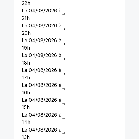
22h
Le 04/08/2026 à
21h
Le 04/08/2026 à
20h
Le 04/08/2026 à
19h
Le 04/08/2026 à
18h
Le 04/08/2026 à
17h
Le 04/08/2026 à
16h
Le 04/08/2026 à
15h
Le 04/08/2026 à
14h
Le 04/08/2026 à
13h