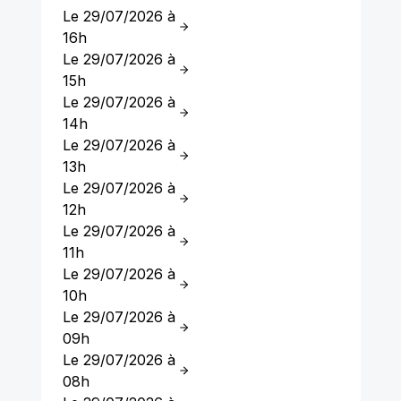
Le 29/07/2026 à
16h
Le 29/07/2026 à
15h
Le 29/07/2026 à
14h
Le 29/07/2026 à
13h
Le 29/07/2026 à
12h
Le 29/07/2026 à
11h
Le 29/07/2026 à
10h
Le 29/07/2026 à
09h
Le 29/07/2026 à
08h