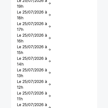
Le 25/07/2026 à
19h
Le 25/07/2026 à
18h
Le 25/07/2026 à
17h
Le 25/07/2026 à
16h
Le 25/07/2026 à
15h
Le 25/07/2026 à
14h
Le 25/07/2026 à
13h
Le 25/07/2026 à
12h
Le 25/07/2026 à
11h
Le 25/07/2026 à