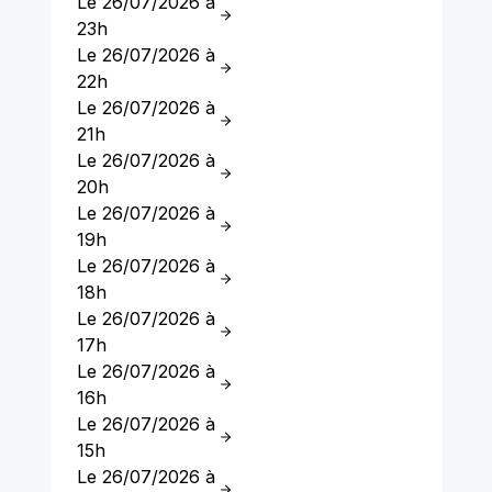
Le 26/07/2026 à
23h
Le 26/07/2026 à
22h
Le 26/07/2026 à
21h
Le 26/07/2026 à
20h
Le 26/07/2026 à
19h
Le 26/07/2026 à
18h
Le 26/07/2026 à
17h
Le 26/07/2026 à
16h
Le 26/07/2026 à
15h
Le 26/07/2026 à