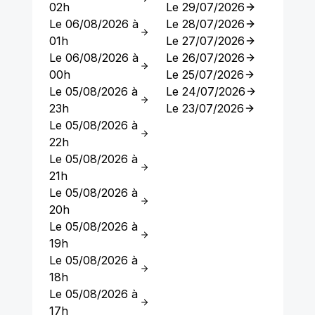
02h
Le 29/07/2026
Le 06/08/2026 à
Le 28/07/2026
01h
Le 27/07/2026
Le 06/08/2026 à
Le 26/07/2026
00h
Le 25/07/2026
Le 05/08/2026 à
Le 24/07/2026
23h
Le 23/07/2026
Le 05/08/2026 à
22h
Le 05/08/2026 à
21h
Le 05/08/2026 à
20h
Le 05/08/2026 à
19h
Le 05/08/2026 à
18h
Le 05/08/2026 à
17h