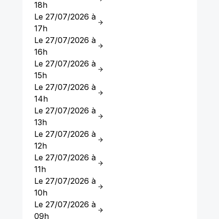
18h
Le 27/07/2026 à
17h
Le 27/07/2026 à
16h
Le 27/07/2026 à
15h
Le 27/07/2026 à
14h
Le 27/07/2026 à
13h
Le 27/07/2026 à
12h
Le 27/07/2026 à
11h
Le 27/07/2026 à
10h
Le 27/07/2026 à
09h