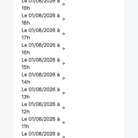
Le 01/08/2026 à
19h
Le 01/08/2026 à
18h
Le 01/08/2026 à
17h
Le 01/08/2026 à
16h
Le 01/08/2026 à
15h
Le 01/08/2026 à
14h
Le 01/08/2026 à
13h
Le 01/08/2026 à
12h
Le 01/08/2026 à
11h
Le 01/08/2026 à