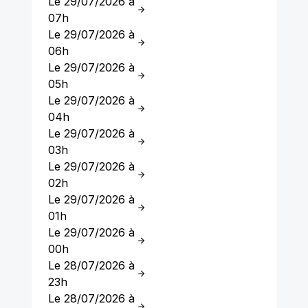
Le 29/07/2026 à
07h
Le 29/07/2026 à
06h
Le 29/07/2026 à
05h
Le 29/07/2026 à
04h
Le 29/07/2026 à
03h
Le 29/07/2026 à
02h
Le 29/07/2026 à
01h
Le 29/07/2026 à
00h
Le 28/07/2026 à
23h
Le 28/07/2026 à