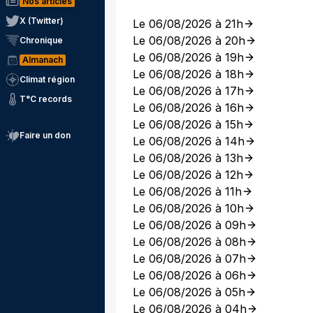
Nos articles
X (Twitter)
Le 06/08/2026 à 21h
Le 06/08/2026 à 20h
Chronique
Le 06/08/2026 à 19h
Almanach
Le 06/08/2026 à 18h
Climat région
Le 06/08/2026 à 17h
T°C records
Le 06/08/2026 à 16h
Le 06/08/2026 à 15h
Faire un don
Le 06/08/2026 à 14h
Le 06/08/2026 à 13h
Le 06/08/2026 à 12h
Le 06/08/2026 à 11h
Le 06/08/2026 à 10h
Le 06/08/2026 à 09h
Le 06/08/2026 à 08h
Le 06/08/2026 à 07h
Le 06/08/2026 à 06h
Le 06/08/2026 à 05h
Le 06/08/2026 à 04h