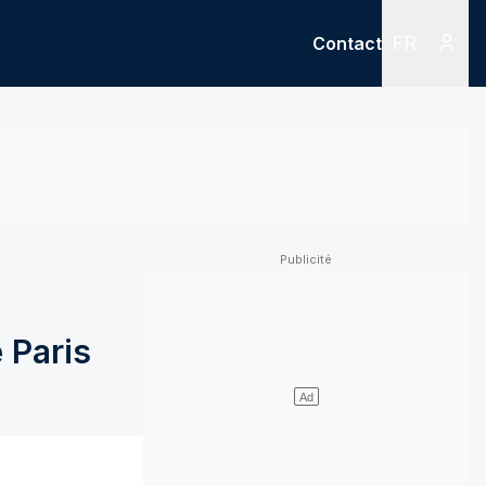
FR
Contact
Menu
Menu des
 Paris