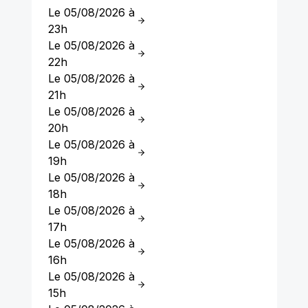
Le 05/08/2026 à
23h
Le 05/08/2026 à
22h
Le 05/08/2026 à
21h
Le 05/08/2026 à
20h
Le 05/08/2026 à
19h
Le 05/08/2026 à
18h
Le 05/08/2026 à
17h
Le 05/08/2026 à
16h
Le 05/08/2026 à
15h