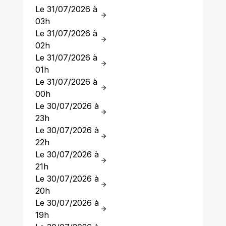
Le 31/07/2026 à
03h
Le 31/07/2026 à
02h
Le 31/07/2026 à
01h
Le 31/07/2026 à
00h
Le 30/07/2026 à
23h
Le 30/07/2026 à
22h
Le 30/07/2026 à
21h
Le 30/07/2026 à
20h
Le 30/07/2026 à
19h