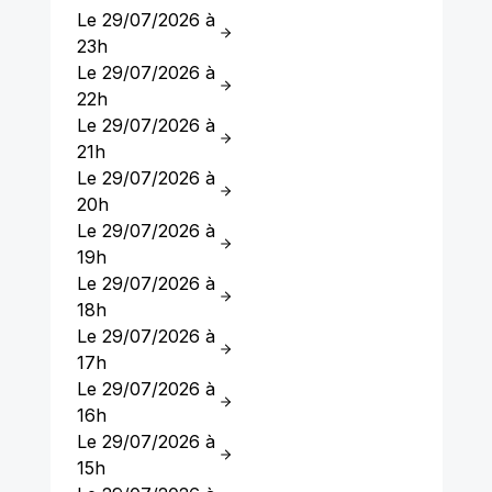
Le 29/07/2026 à
23h
Le 29/07/2026 à
22h
Le 29/07/2026 à
21h
Le 29/07/2026 à
20h
Le 29/07/2026 à
19h
Le 29/07/2026 à
18h
Le 29/07/2026 à
17h
Le 29/07/2026 à
16h
Le 29/07/2026 à
15h