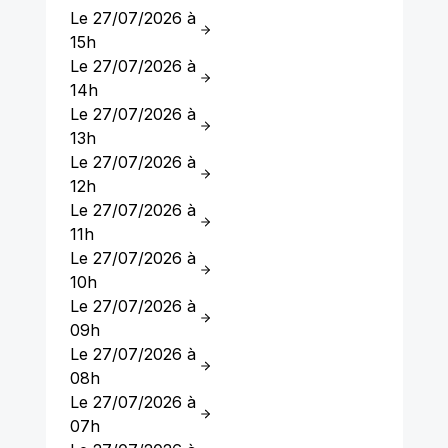
Le 27/07/2026 à
15h
Le 27/07/2026 à
14h
Le 27/07/2026 à
13h
Le 27/07/2026 à
12h
Le 27/07/2026 à
11h
Le 27/07/2026 à
10h
Le 27/07/2026 à
09h
Le 27/07/2026 à
08h
Le 27/07/2026 à
07h