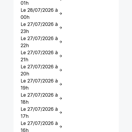
01h
Le 28/07/2026 à
00h
Le 27/07/2026 à
23h
Le 27/07/2026 à
22h
Le 27/07/2026 à
21h
Le 27/07/2026 à
20h
Le 27/07/2026 à
19h
Le 27/07/2026 à
18h
Le 27/07/2026 à
17h
Le 27/07/2026 à
16h