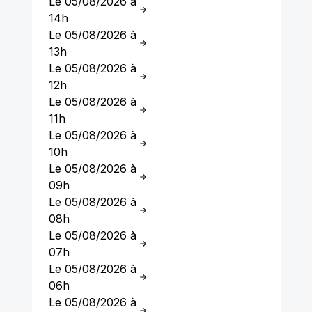
Le 05/08/2026 à
14h
Le 05/08/2026 à
13h
Le 05/08/2026 à
12h
Le 05/08/2026 à
11h
Le 05/08/2026 à
10h
Le 05/08/2026 à
09h
Le 05/08/2026 à
08h
Le 05/08/2026 à
07h
Le 05/08/2026 à
06h
Le 05/08/2026 à