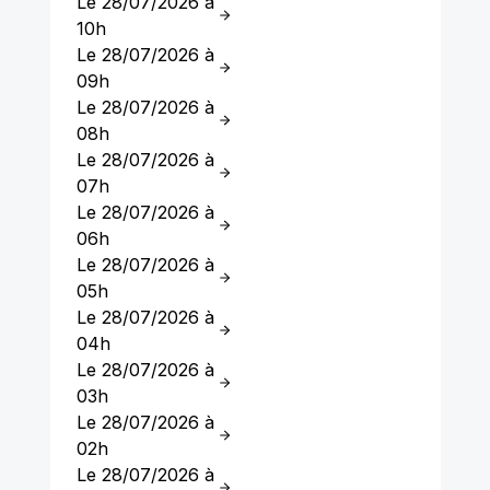
Le 28/07/2026 à
10h
Le 28/07/2026 à
09h
Le 28/07/2026 à
08h
Le 28/07/2026 à
07h
Le 28/07/2026 à
06h
Le 28/07/2026 à
05h
Le 28/07/2026 à
04h
Le 28/07/2026 à
03h
Le 28/07/2026 à
02h
Le 28/07/2026 à