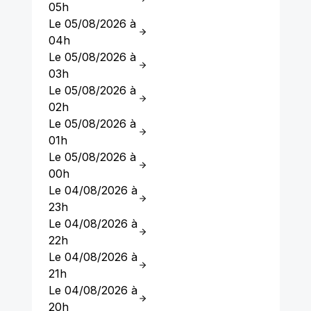
05h
Le 05/08/2026 à
04h
Le 05/08/2026 à
03h
Le 05/08/2026 à
02h
Le 05/08/2026 à
01h
Le 05/08/2026 à
00h
Le 04/08/2026 à
23h
Le 04/08/2026 à
22h
Le 04/08/2026 à
21h
Le 04/08/2026 à
20h