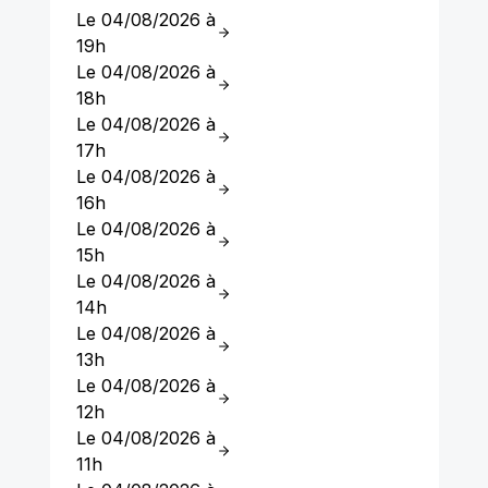
Le 04/08/2026 à
19h
Le 04/08/2026 à
18h
Le 04/08/2026 à
17h
Le 04/08/2026 à
16h
Le 04/08/2026 à
15h
Le 04/08/2026 à
14h
Le 04/08/2026 à
13h
Le 04/08/2026 à
12h
Le 04/08/2026 à
11h