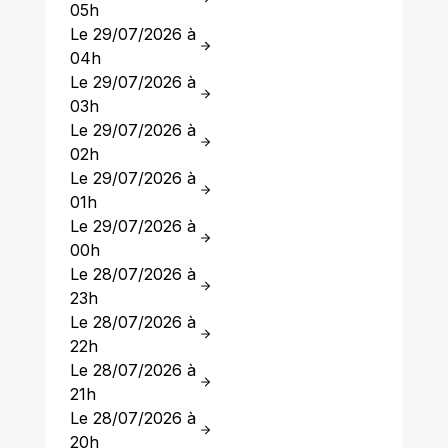
05h
Le 29/07/2026 à
04h
Le 29/07/2026 à
03h
Le 29/07/2026 à
02h
Le 29/07/2026 à
01h
Le 29/07/2026 à
00h
Le 28/07/2026 à
23h
Le 28/07/2026 à
22h
Le 28/07/2026 à
21h
Le 28/07/2026 à
20h