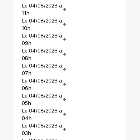
Le 04/08/2026 à
11h
Le 04/08/2026 à
10h
Le 04/08/2026 à
09h
Le 04/08/2026 à
08h
Le 04/08/2026 à
07h
Le 04/08/2026 à
06h
Le 04/08/2026 à
05h
Le 04/08/2026 à
04h
Le 04/08/2026 à
03h