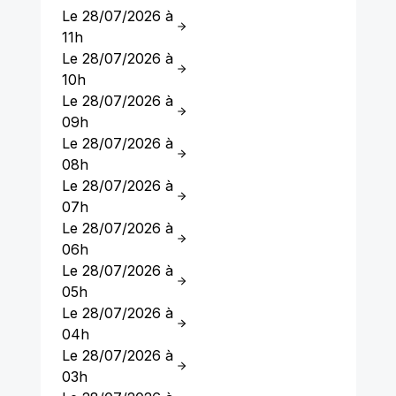
Le 28/07/2026 à
11h
Le 28/07/2026 à
10h
Le 28/07/2026 à
09h
Le 28/07/2026 à
08h
Le 28/07/2026 à
07h
Le 28/07/2026 à
06h
Le 28/07/2026 à
05h
Le 28/07/2026 à
04h
Le 28/07/2026 à
03h