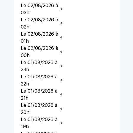
Le 02/08/2026 à
03h
Le 02/08/2026 à
02h
Le 02/08/2026 à
01h
Le 02/08/2026 à
00h
Le 01/08/2026 à
23h
Le 01/08/2026 à
22h
Le 01/08/2026 à
21h
Le 01/08/2026 à
20h
Le 01/08/2026 à
19h