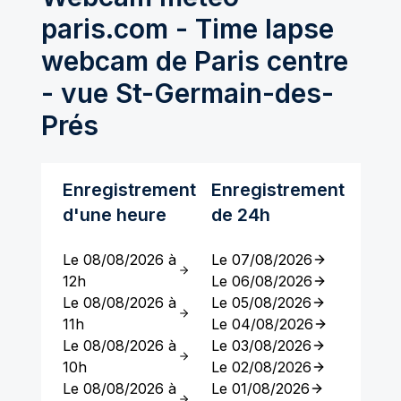
paris.com - Time lapse
webcam de Paris centre
- vue St-Germain-des-
Prés
Enregistrement
Enregistrement
d'une heure
de 24h
Le 08/08/2026 à
Le 07/08/2026
12h
Le 06/08/2026
Le 08/08/2026 à
Le 05/08/2026
11h
Le 04/08/2026
Le 08/08/2026 à
Le 03/08/2026
10h
Le 02/08/2026
Le 08/08/2026 à
Le 01/08/2026