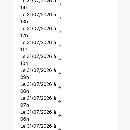
Le 31/07/2026 à
14h
Le 31/07/2026 à
13h
Le 31/07/2026 à
12h
Le 31/07/2026 à
11h
Le 31/07/2026 à
10h
Le 31/07/2026 à
09h
Le 31/07/2026 à
08h
Le 31/07/2026 à
07h
Le 31/07/2026 à
06h
Le 31/07/2026 à