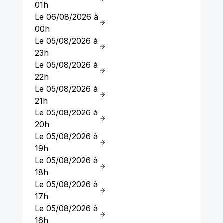
01h
Le 06/08/2026 à
00h
Le 05/08/2026 à
23h
Le 05/08/2026 à
22h
Le 05/08/2026 à
21h
Le 05/08/2026 à
20h
Le 05/08/2026 à
19h
Le 05/08/2026 à
18h
Le 05/08/2026 à
17h
Le 05/08/2026 à
16h