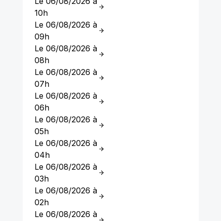
Le 06/08/2026 à
10h
Le 06/08/2026 à
09h
Le 06/08/2026 à
08h
Le 06/08/2026 à
07h
Le 06/08/2026 à
06h
Le 06/08/2026 à
05h
Le 06/08/2026 à
04h
Le 06/08/2026 à
03h
Le 06/08/2026 à
02h
Le 06/08/2026 à