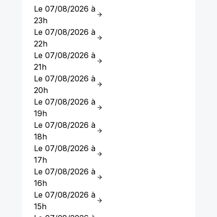
Le 07/08/2026 à
23h
Le 07/08/2026 à
22h
Le 07/08/2026 à
21h
Le 07/08/2026 à
20h
Le 07/08/2026 à
19h
Le 07/08/2026 à
18h
Le 07/08/2026 à
17h
Le 07/08/2026 à
16h
Le 07/08/2026 à
15h