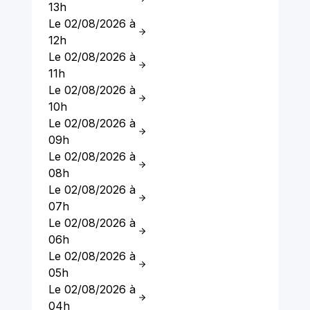
13h
Le 02/08/2026 à
12h
Le 02/08/2026 à
11h
Le 02/08/2026 à
10h
Le 02/08/2026 à
09h
Le 02/08/2026 à
08h
Le 02/08/2026 à
07h
Le 02/08/2026 à
06h
Le 02/08/2026 à
05h
Le 02/08/2026 à
04h