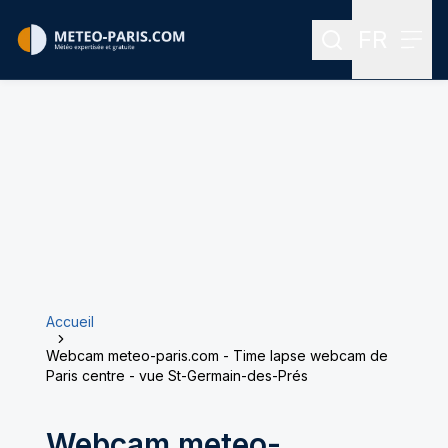
FR
Rechercher
Menu
Menu des
Accueil
Webcam meteo-paris.com - Time lapse webcam de
Paris centre - vue St-Germain-des-Prés
Webcam meteo-