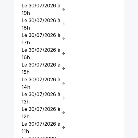
Le 30/07/2026 à
19h
Le 30/07/2026 à
18h
Le 30/07/2026 à
17h
Le 30/07/2026 à
16h
Le 30/07/2026 à
15h
Le 30/07/2026 à
14h
Le 30/07/2026 à
13h
Le 30/07/2026 à
12h
Le 30/07/2026 à
11h