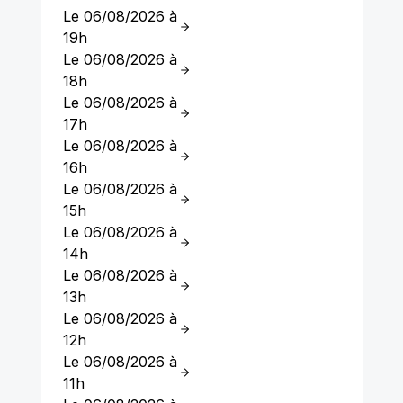
Le 06/08/2026 à
19h
Le 06/08/2026 à
18h
Le 06/08/2026 à
17h
Le 06/08/2026 à
16h
Le 06/08/2026 à
15h
Le 06/08/2026 à
14h
Le 06/08/2026 à
13h
Le 06/08/2026 à
12h
Le 06/08/2026 à
11h