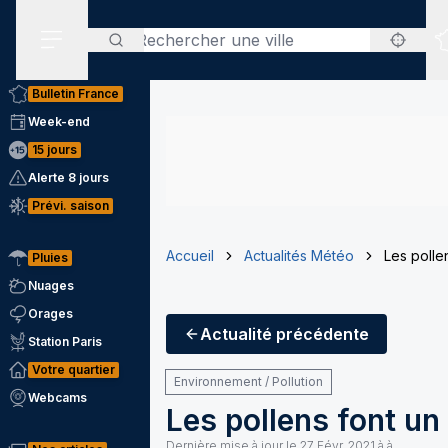
Rechercher
Menu secondaire
Bulletin France
Week-end
15 jours
Alerte 8 jours
Prévi. saison
Accueil
Actualités Météo
Les polle
Pluies
Nuages
Orages
Actualité
précédente
Station Paris
Votre quartier
Environnement / Pollution
Webcams
Les pollens font un
Dernière mise à jour le
27 Févr. 2021 à à