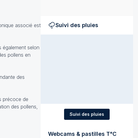
Suivi des pluies
onique associé est
is également selon
des pollens en
ondante des
us précoce de
ation des pollens,
Suivi des pluies
Webcams & pastilles T°C