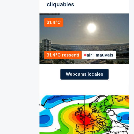
cliquables
31.4°C
31.4°C ressenti
air : mauvais
Webcams locales