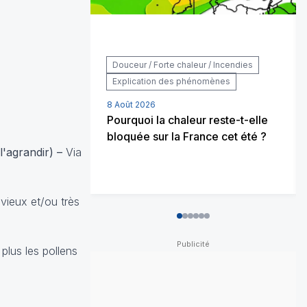
Douceur / Forte chaleur / Incendies
Explication des phénomènes
8 Août 2026
Pourquoi la chaleur reste-t-elle
bloquée sur la France cet été ?
l'agrandir) –
Via
uvieux et/ou très
0
1
2
3
4
5
plus les pollens