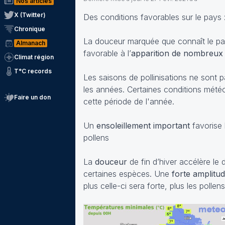
Nos articles
X (Twitter)
Des conditions favorables sur le pays 
Chronique
La douceur marquée que connaît le pay
Almanach
favorable à l’
apparition de nombreux 
Climat région
T°C records
Les saisons de pollinisations ne sont 
les années. Certaines conditions mété
Faire un don
cette période de l'année.
Un
ensoleillement
important
favorise 
pollens
La
douceur
de fin d’hiver accélère l
certaines espèces. Une
forte amplitu
plus celle-ci sera forte, plus les polle