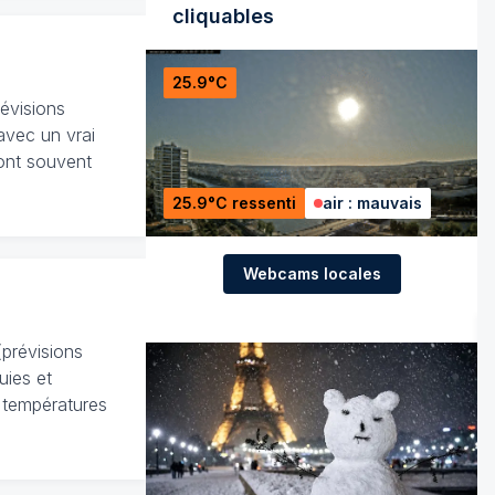
cliquables
25.9°C
évisions
 avec un vrai
ont souvent
25.9°C ressenti
air : mauvais
Webcams locales
(prévisions
uies et
s températures