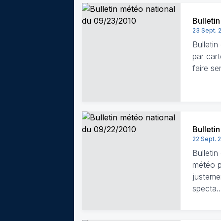
Bulleti
23 Sept. 
Bulleti
par car
faire se
Bulleti
22 Sept. 
Bulleti
météo pa
justeme
specta