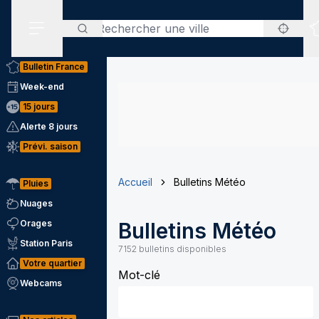
Rechercher
Menu secondaire
Bulletin France
Week-end
15 jours
Alerte 8 jours
Prévi. saison
Accueil
Bulletins Météo
Pluies
Nuages
Orages
Bulletins Météo
Station Paris
7152
bulletins disponibles
Votre quartier
Mot-clé
Webcams