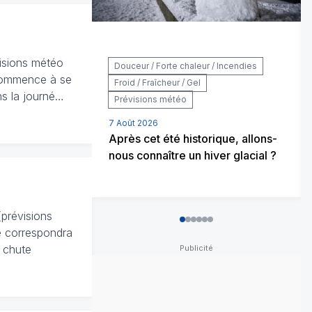
visions météo
Douceur / Forte chaleur / Incendies
 commence à se
Froid / Fraîcheur / Gel
ns la journé…
Prévisions météo
7 Août 2026
Après cet été historique, allons-
nous connaître un hiver glacial ?
(prévisions
0
1
2
3
4
5
ne correspondra
 chute