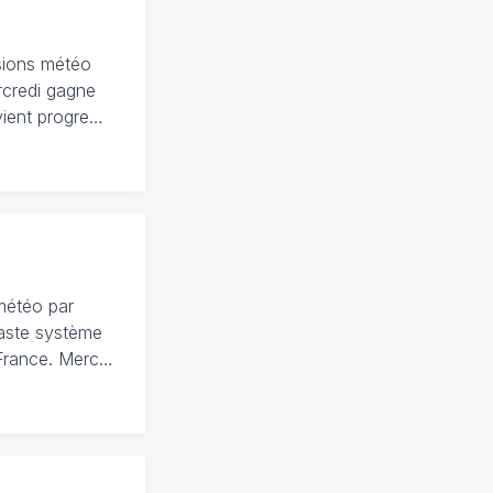
isions météo
ercredi gagne
evient progre…
 météo par
 vaste système
 France. Merc…