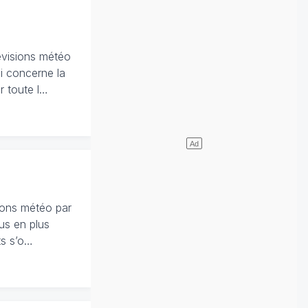
évisions météo
ui concerne la
r toute l…
sions météo par
lus en plus
ts s’o…