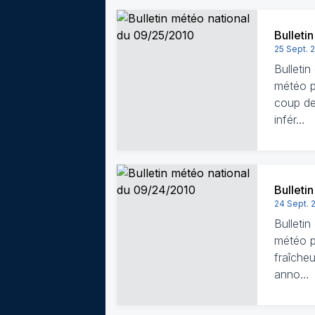
Bulleti
25 Sept. 
Bulleti
météo pa
coup de
infér…
Bulleti
24 Sept. 
Bulleti
météo pa
fraîche
anno…