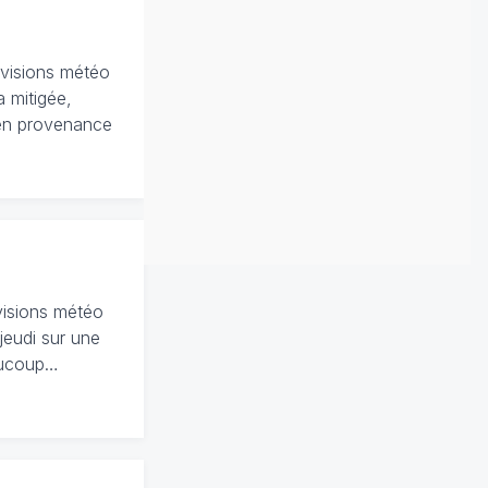
évisions météo
a mitigée,
 en provenance
visions météo
 jeudi sur une
eaucoup…