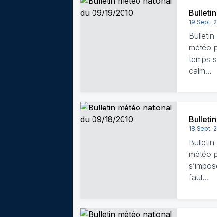
Bulleti
19 Sept. 
Bulleti
météo pa
temps s’
calm…
Bulleti
18 Sept. 
Bulleti
météo pa
s’impose
faut…