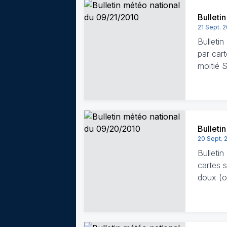
Bulleti
21 Sept. 
Bulleti
par cart
moitié 
Bulleti
20 Sept. 
Bulleti
cartes s
doux (ou