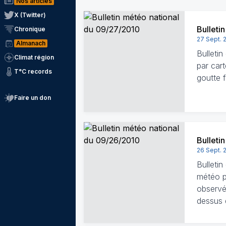
Nos articles
X (Twitter)
Bulleti
Chronique
27 Sept. 
Almanach
Bulleti
Climat région
par cart
T°C records
goutte 
Faire un don
Bulleti
26 Sept. 
Bulleti
météo pa
observé
dessus