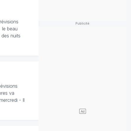
révisions
, le beau
 des nuits
révisions
ores va
ercredi - Il