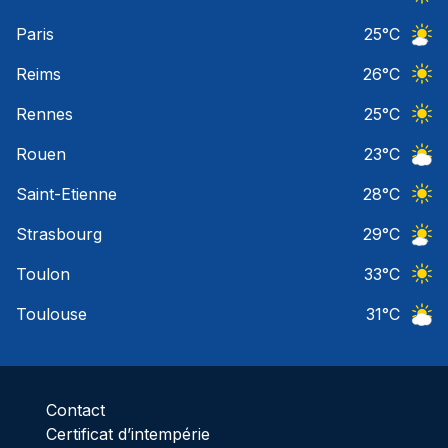
Ciel 
Paris
25
°C
Ciel 
Reims
26
°C
Ciel 
Rennes
25
°C
Ciel 
Rouen
23
°C
Ciel 
Saint-Etienne
28
°C
Ciel 
Strasbourg
29
°C
Ciel 
Toulon
33
°C
Ciel 
Toulouse
31
°C
Ciel 
Contact
Certificat d’intempérie