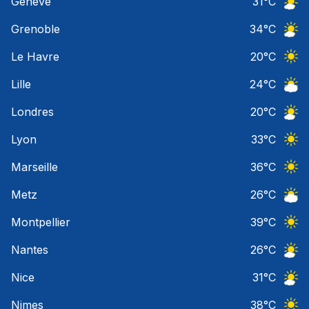
Geneve
31
°C
Ciel 
Grenoble
34
°C
Ciel 
Le Havre
20
°C
Ciel 
Lille
24
°C
Ciel 
Londres
20
°C
Ciel 
Lyon
33
°C
Ciel 
Marseille
36
°C
Ciel 
Metz
26
°C
Ciel 
Montpellier
39
°C
Ciel 
Nantes
26
°C
Ciel 
Nice
31
°C
Ciel 
Nimes
38
°C