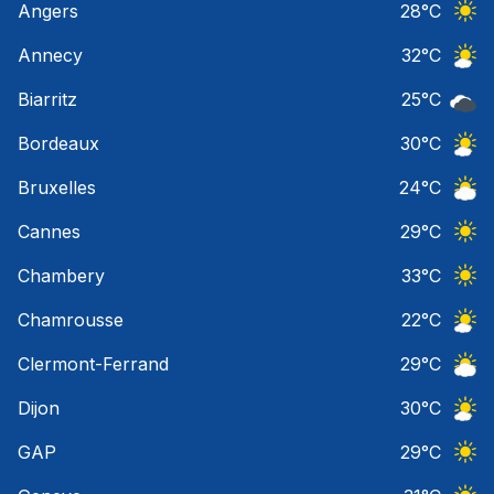
Angers
28
°C
Ciel 
Annecy
32
°C
Ciel 
Biarritz
25
°C
Ciel 
Bordeaux
30
°C
Ciel 
Bruxelles
24
°C
Ciel 
Cannes
29
°C
Ciel 
Chambery
33
°C
Ciel 
Chamrousse
22
°C
Ciel 
Clermont-Ferrand
29
°C
Ciel 
Dijon
30
°C
Ciel 
GAP
29
°C
Ciel 