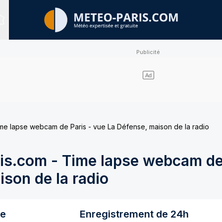
Sites expertisés
e lapse webcam de Paris - vue La Défense, maison de la radio
s.com - Time lapse webcam de 
son de la radio
re
Enregistrement de 24h