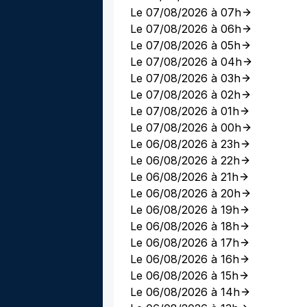
Le 07/08/2026 à 07h
Le 07/08/2026 à 06h
Le 07/08/2026 à 05h
Le 07/08/2026 à 04h
Le 07/08/2026 à 03h
Le 07/08/2026 à 02h
Le 07/08/2026 à 01h
Le 07/08/2026 à 00h
Le 06/08/2026 à 23h
Le 06/08/2026 à 22h
Le 06/08/2026 à 21h
Le 06/08/2026 à 20h
Le 06/08/2026 à 19h
Le 06/08/2026 à 18h
Le 06/08/2026 à 17h
Le 06/08/2026 à 16h
Le 06/08/2026 à 15h
Le 06/08/2026 à 14h