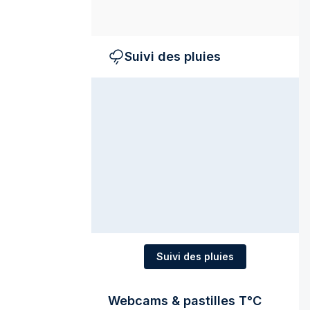
Suivi des pluies
Suivi des pluies
Webcams & pastilles T°C