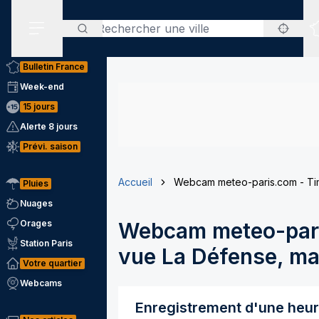
Rechercher
Menu secondaire
Bulletin France
Week-end
15 jours
Alerte 8 jours
Prévi. saison
Accueil
Webcam meteo-paris.com - Tim
Pluies
Nuages
Orages
Webcam meteo-pari
Station Paris
vue La Défense, mai
Votre quartier
Webcams
Enregistrement d'une heu