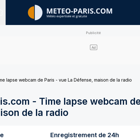
Sites expertisés
e lapse webcam de Paris - vue La Défense, maison de la radio
s.com - Time lapse webcam de 
son de la radio
re
Enregistrement de 24h