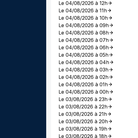
Le 04/08/2026 à 12h
Le 04/08/2026 à 11h
Le 04/08/2026 à 10h
Le 04/08/2026 à 09h
Le 04/08/2026 à 08h
Le 04/08/2026 à 07h
Le 04/08/2026 à 06h
Le 04/08/2026 à 05h
Le 04/08/2026 à 04h
Le 04/08/2026 à 03h
Le 04/08/2026 à 02h
Le 04/08/2026 à 01h
Le 04/08/2026 à 00h
Le 03/08/2026 à 23h
Le 03/08/2026 à 22h
Le 03/08/2026 à 21h
Le 03/08/2026 à 20h
Le 03/08/2026 à 19h
Le 03/08/2026 à 18h