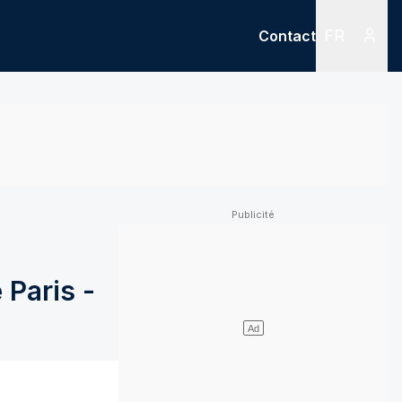
FR
Contact
Menu
Menu des
Paris -