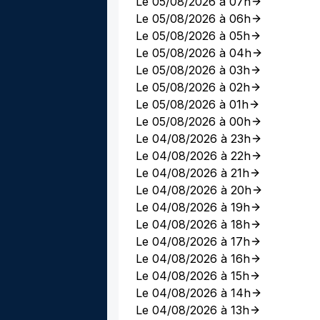
Le 05/08/2026 à 07h
Le 05/08/2026 à 06h
Le 05/08/2026 à 05h
Le 05/08/2026 à 04h
Le 05/08/2026 à 03h
Le 05/08/2026 à 02h
Le 05/08/2026 à 01h
Le 05/08/2026 à 00h
Le 04/08/2026 à 23h
Le 04/08/2026 à 22h
Le 04/08/2026 à 21h
Le 04/08/2026 à 20h
Le 04/08/2026 à 19h
Le 04/08/2026 à 18h
Le 04/08/2026 à 17h
Le 04/08/2026 à 16h
Le 04/08/2026 à 15h
Le 04/08/2026 à 14h
Le 04/08/2026 à 13h