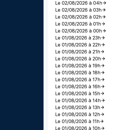
Le 02/08/2026 à 04h
Le 02/08/2026 à 03h
Le 02/08/2026 à 02h
Le 02/08/2026 à 01h
Le 02/08/2026 à 00h
Le 01/08/2026 à 23h
Le 01/08/2026 à 22h
Le 01/08/2026 à 21h
Le 01/08/2026 à 20h
Le 01/08/2026 à 19h
Le 01/08/2026 à 18h
Le 01/08/2026 à 17h
Le 01/08/2026 à 16h
Le 01/08/2026 à 15h
Le 01/08/2026 à 14h
Le 01/08/2026 à 13h
Le 01/08/2026 à 12h
Le 01/08/2026 à 11h
Le 01/08/2026 à 10h