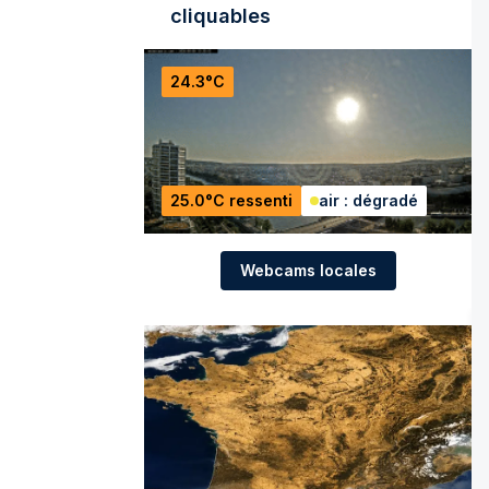
cliquables
24.3°C
25.0°C ressenti
air : dégradé
Webcams locales