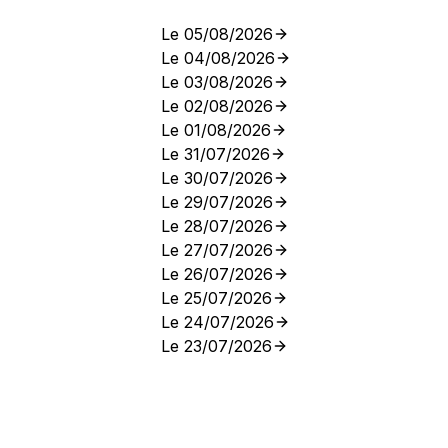
Le 05/08/2026
Le 04/08/2026
Le 03/08/2026
Le 02/08/2026
Le 01/08/2026
Le 31/07/2026
Le 30/07/2026
Le 29/07/2026
Le 28/07/2026
Le 27/07/2026
Le 26/07/2026
Le 25/07/2026
Le 24/07/2026
Le 23/07/2026