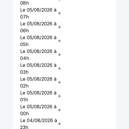
08h
Le 05/08/2026 à
07h
Le 05/08/2026 à
06h
Le 05/08/2026 à
05h
Le 05/08/2026 à
04h
Le 05/08/2026 à
03h
Le 05/08/2026 à
02h
Le 05/08/2026 à
01h
Le 05/08/2026 à
00h
Le 04/08/2026 à
23h