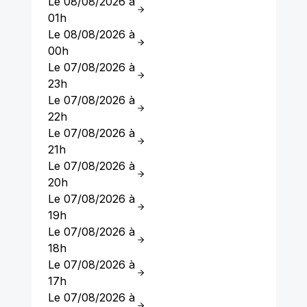
Le 08/08/2026 à
01h
Le 08/08/2026 à
00h
Le 07/08/2026 à
23h
Le 07/08/2026 à
22h
Le 07/08/2026 à
21h
Le 07/08/2026 à
20h
Le 07/08/2026 à
19h
Le 07/08/2026 à
18h
Le 07/08/2026 à
17h
Le 07/08/2026 à