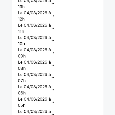
Le 04/08/2026 à
13h
Le 04/08/2026 à
12h
Le 04/08/2026 à
11h
Le 04/08/2026 à
10h
Le 04/08/2026 à
09h
Le 04/08/2026 à
08h
Le 04/08/2026 à
07h
Le 04/08/2026 à
06h
Le 04/08/2026 à
05h
Le 04/08/2026 à