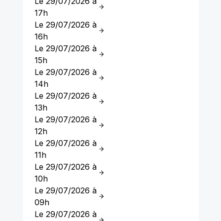
Le 29/07/2026 à
17h
Le 29/07/2026 à
16h
Le 29/07/2026 à
15h
Le 29/07/2026 à
14h
Le 29/07/2026 à
13h
Le 29/07/2026 à
12h
Le 29/07/2026 à
11h
Le 29/07/2026 à
10h
Le 29/07/2026 à
09h
Le 29/07/2026 à