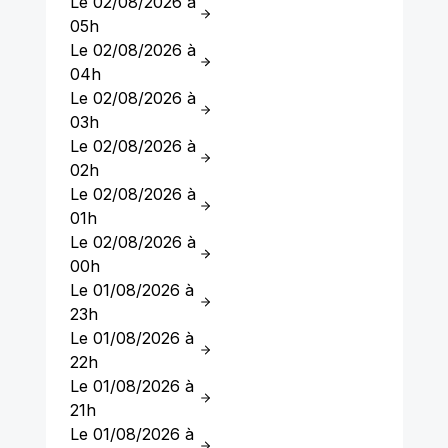
Le 02/08/2026 à
05h
Le 02/08/2026 à
04h
Le 02/08/2026 à
03h
Le 02/08/2026 à
02h
Le 02/08/2026 à
01h
Le 02/08/2026 à
00h
Le 01/08/2026 à
23h
Le 01/08/2026 à
22h
Le 01/08/2026 à
21h
Le 01/08/2026 à