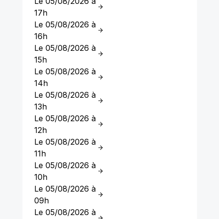
Le 05/08/2026 à
17h
Le 05/08/2026 à
16h
Le 05/08/2026 à
15h
Le 05/08/2026 à
14h
Le 05/08/2026 à
13h
Le 05/08/2026 à
12h
Le 05/08/2026 à
11h
Le 05/08/2026 à
10h
Le 05/08/2026 à
09h
Le 05/08/2026 à