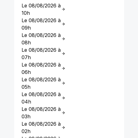
Le 08/08/2026 à
10h
Le 08/08/2026 à
09h
Le 08/08/2026 à
08h
Le 08/08/2026 à
07h
Le 08/08/2026 à
06h
Le 08/08/2026 à
05h
Le 08/08/2026 à
04h
Le 08/08/2026 à
03h
Le 08/08/2026 à
02h