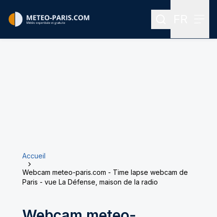
FR
Rechercher
Menu
Menu des
Accueil
Webcam meteo-paris.com - Time lapse webcam de
Paris - vue La Défense, maison de la radio
Webcam meteo-