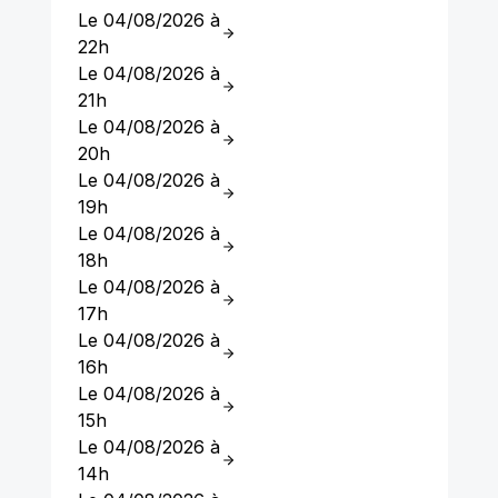
Le 04/08/2026 à
22h
Le 04/08/2026 à
21h
Le 04/08/2026 à
20h
Le 04/08/2026 à
19h
Le 04/08/2026 à
18h
Le 04/08/2026 à
17h
Le 04/08/2026 à
16h
Le 04/08/2026 à
15h
Le 04/08/2026 à
14h