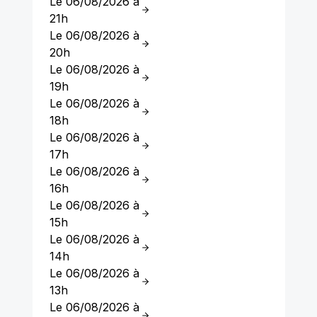
Le 06/08/2026 à
21h
Le 06/08/2026 à
20h
Le 06/08/2026 à
19h
Le 06/08/2026 à
18h
Le 06/08/2026 à
17h
Le 06/08/2026 à
16h
Le 06/08/2026 à
15h
Le 06/08/2026 à
14h
Le 06/08/2026 à
13h
Le 06/08/2026 à