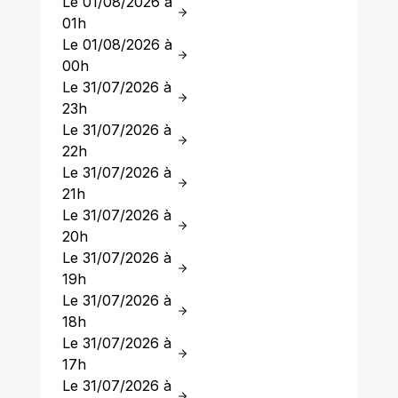
Le 01/08/2026 à
01h
Le 01/08/2026 à
00h
Le 31/07/2026 à
23h
Le 31/07/2026 à
22h
Le 31/07/2026 à
21h
Le 31/07/2026 à
20h
Le 31/07/2026 à
19h
Le 31/07/2026 à
18h
Le 31/07/2026 à
17h
Le 31/07/2026 à