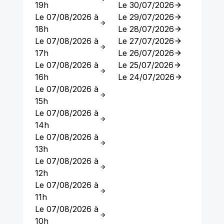
19h
Le 30/07/2026
Le 07/08/2026 à
Le 29/07/2026
18h
Le 28/07/2026
Le 07/08/2026 à
Le 27/07/2026
17h
Le 26/07/2026
Le 07/08/2026 à
Le 25/07/2026
16h
Le 24/07/2026
Le 07/08/2026 à
15h
Le 07/08/2026 à
14h
Le 07/08/2026 à
13h
Le 07/08/2026 à
12h
Le 07/08/2026 à
11h
Le 07/08/2026 à
10h