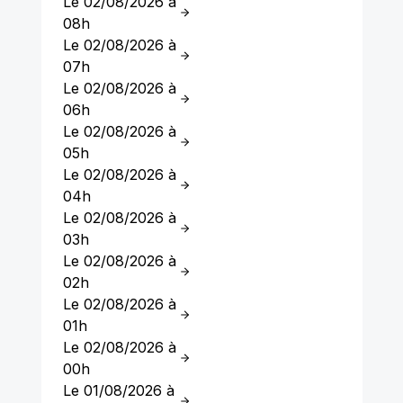
Le 02/08/2026 à
08h
Le 02/08/2026 à
07h
Le 02/08/2026 à
06h
Le 02/08/2026 à
05h
Le 02/08/2026 à
04h
Le 02/08/2026 à
03h
Le 02/08/2026 à
02h
Le 02/08/2026 à
01h
Le 02/08/2026 à
00h
Le 01/08/2026 à