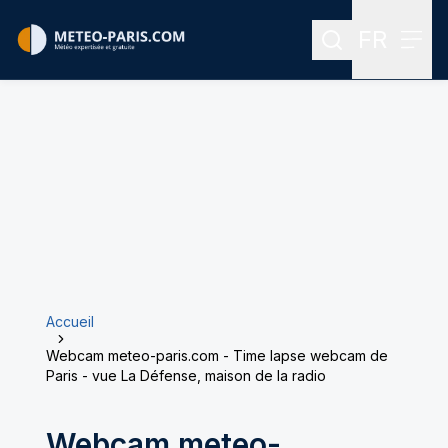
FR
Rechercher
Menu
Menu des
Accueil
Webcam meteo-paris.com - Time lapse webcam de
Paris - vue La Défense, maison de la radio
Webcam meteo-