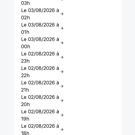
03h
Le 03/08/2026 à
02h
Le 03/08/2026 à
01h
Le 03/08/2026 à
00h
Le 02/08/2026 à
23h
Le 02/08/2026 à
22h
Le 02/08/2026 à
21h
Le 02/08/2026 à
20h
Le 02/08/2026 à
19h
Le 02/08/2026 à
18h