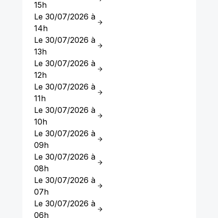
15h
Le 30/07/2026 à
14h
Le 30/07/2026 à
13h
Le 30/07/2026 à
12h
Le 30/07/2026 à
11h
Le 30/07/2026 à
10h
Le 30/07/2026 à
09h
Le 30/07/2026 à
08h
Le 30/07/2026 à
07h
Le 30/07/2026 à
06h