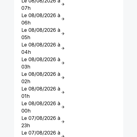
Le 08/08/2026 à
07h
Le 08/08/2026 à
06h
Le 08/08/2026 à
05h
Le 08/08/2026 à
04h
Le 08/08/2026 à
03h
Le 08/08/2026 à
02h
Le 08/08/2026 à
01h
Le 08/08/2026 à
00h
Le 07/08/2026 à
23h
Le 07/08/2026 à