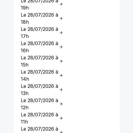
Le 28/07/2026 à
19h
Le 28/07/2026 à
18h
Le 28/07/2026 à
17h
Le 28/07/2026 à
16h
Le 28/07/2026 à
15h
Le 28/07/2026 à
14h
Le 28/07/2026 à
13h
Le 28/07/2026 à
12h
Le 28/07/2026 à
11h
Le 28/07/2026 à