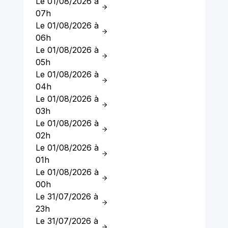
Le 01/08/2026 à
07h
Le 01/08/2026 à
06h
Le 01/08/2026 à
05h
Le 01/08/2026 à
04h
Le 01/08/2026 à
03h
Le 01/08/2026 à
02h
Le 01/08/2026 à
01h
Le 01/08/2026 à
00h
Le 31/07/2026 à
23h
Le 31/07/2026 à