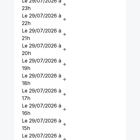
Le 29/07/2026 à
23h
Le 29/07/2026 à
22h
Le 29/07/2026 à
21h
Le 29/07/2026 à
20h
Le 29/07/2026 à
19h
Le 29/07/2026 à
18h
Le 29/07/2026 à
17h
Le 29/07/2026 à
16h
Le 29/07/2026 à
15h
Le 29/07/2026 à