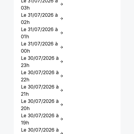
Le 31/07/2026 à
03h
Le 31/07/2026 à
02h
Le 31/07/2026 à
01h
Le 31/07/2026 à
00h
Le 30/07/2026 à
23h
Le 30/07/2026 à
22h
Le 30/07/2026 à
21h
Le 30/07/2026 à
20h
Le 30/07/2026 à
19h
Le 30/07/2026 à