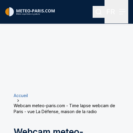
FR
Rechercher
Menu
Menu des
Accueil
Webcam meteo-paris.com - Time lapse webcam de
Paris - vue La Défense, maison de la radio
Webcam meteo-