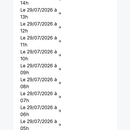
14h
Le 29/07/2026 à
13h
Le 29/07/2026 à
12h
Le 29/07/2026 à
11h
Le 29/07/2026 à
10h
Le 29/07/2026 à
09h
Le 29/07/2026 à
08h
Le 29/07/2026 à
07h
Le 29/07/2026 à
06h
Le 29/07/2026 à
05h