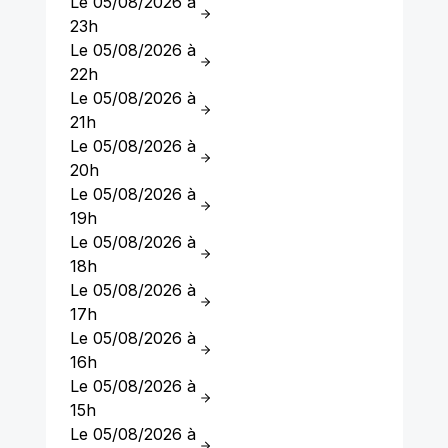
Le 05/08/2026 à
23h
Le 05/08/2026 à
22h
Le 05/08/2026 à
21h
Le 05/08/2026 à
20h
Le 05/08/2026 à
19h
Le 05/08/2026 à
18h
Le 05/08/2026 à
17h
Le 05/08/2026 à
16h
Le 05/08/2026 à
15h
Le 05/08/2026 à