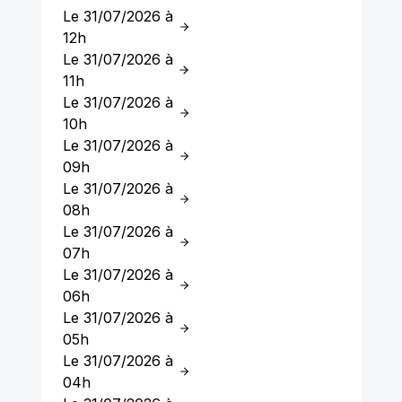
Le 31/07/2026 à
12h
Le 31/07/2026 à
11h
Le 31/07/2026 à
10h
Le 31/07/2026 à
09h
Le 31/07/2026 à
08h
Le 31/07/2026 à
07h
Le 31/07/2026 à
06h
Le 31/07/2026 à
05h
Le 31/07/2026 à
04h