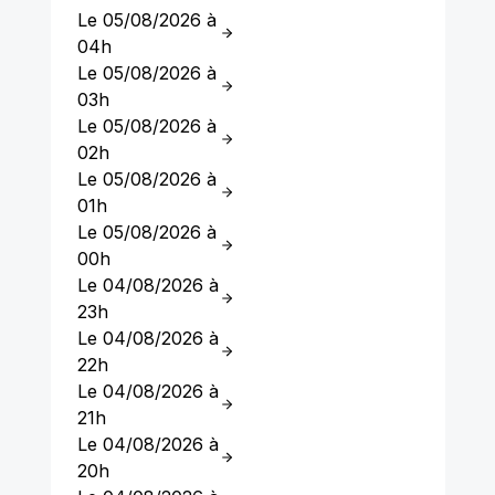
Le 05/08/2026 à
04h
Le 05/08/2026 à
03h
Le 05/08/2026 à
02h
Le 05/08/2026 à
01h
Le 05/08/2026 à
00h
Le 04/08/2026 à
23h
Le 04/08/2026 à
22h
Le 04/08/2026 à
21h
Le 04/08/2026 à
20h