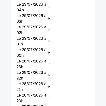
Le 29/07/2026 à
04h
Le 29/07/2026 à
03h
Le 29/07/2026 à
02h
Le 29/07/2026 à
01h
Le 29/07/2026 à
00h
Le 28/07/2026 à
23h
Le 28/07/2026 à
22h
Le 28/07/2026 à
21h
Le 28/07/2026 à
20h