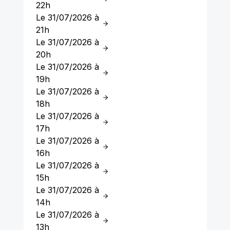
22h
Le 31/07/2026 à
21h
Le 31/07/2026 à
20h
Le 31/07/2026 à
19h
Le 31/07/2026 à
18h
Le 31/07/2026 à
17h
Le 31/07/2026 à
16h
Le 31/07/2026 à
15h
Le 31/07/2026 à
14h
Le 31/07/2026 à
13h