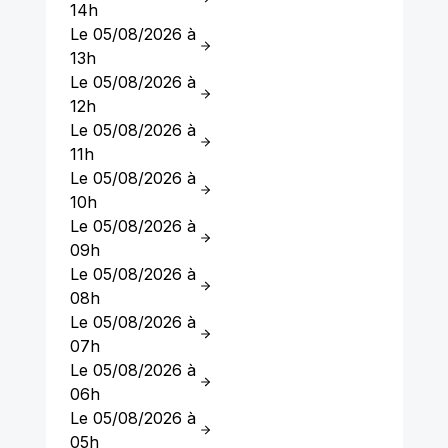
14h
Le 05/08/2026 à
13h
Le 05/08/2026 à
12h
Le 05/08/2026 à
11h
Le 05/08/2026 à
10h
Le 05/08/2026 à
09h
Le 05/08/2026 à
08h
Le 05/08/2026 à
07h
Le 05/08/2026 à
06h
Le 05/08/2026 à
05h