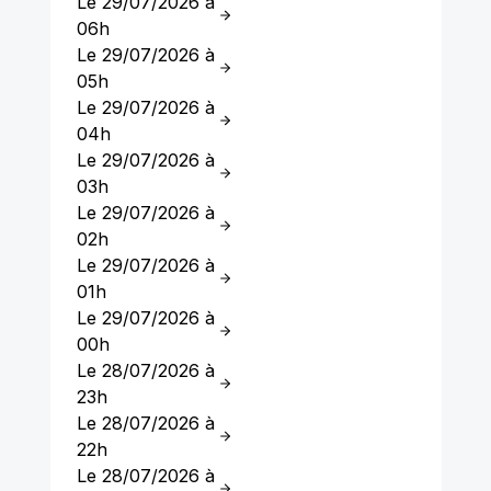
Le 29/07/2026 à
06h
Le 29/07/2026 à
05h
Le 29/07/2026 à
04h
Le 29/07/2026 à
03h
Le 29/07/2026 à
02h
Le 29/07/2026 à
01h
Le 29/07/2026 à
00h
Le 28/07/2026 à
23h
Le 28/07/2026 à
22h
Le 28/07/2026 à