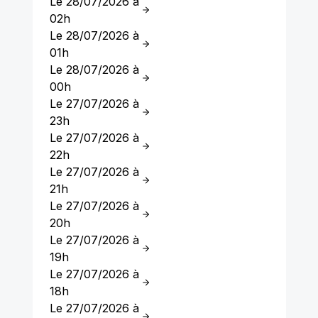
Le 28/07/2026 à
02h
Le 28/07/2026 à
01h
Le 28/07/2026 à
00h
Le 27/07/2026 à
23h
Le 27/07/2026 à
22h
Le 27/07/2026 à
21h
Le 27/07/2026 à
20h
Le 27/07/2026 à
19h
Le 27/07/2026 à
18h
Le 27/07/2026 à