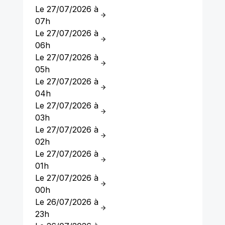
Le 27/07/2026 à
07h
Le 27/07/2026 à
06h
Le 27/07/2026 à
05h
Le 27/07/2026 à
04h
Le 27/07/2026 à
03h
Le 27/07/2026 à
02h
Le 27/07/2026 à
01h
Le 27/07/2026 à
00h
Le 26/07/2026 à
23h