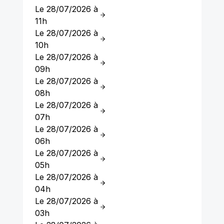
Le 28/07/2026 à
11h
Le 28/07/2026 à
10h
Le 28/07/2026 à
09h
Le 28/07/2026 à
08h
Le 28/07/2026 à
07h
Le 28/07/2026 à
06h
Le 28/07/2026 à
05h
Le 28/07/2026 à
04h
Le 28/07/2026 à
03h