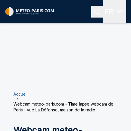
FR
Rechercher
Menu
Menu des
Accueil
Webcam meteo-paris.com - Time lapse webcam de
Paris - vue La Défense, maison de la radio
Webcam meteo-