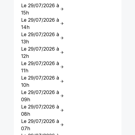
Le 29/07/2026 à
15h
Le 29/07/2026 à
14h
Le 29/07/2026 à
13h
Le 29/07/2026 à
12h
Le 29/07/2026 à
11h
Le 29/07/2026 à
10h
Le 29/07/2026 à
09h
Le 29/07/2026 à
08h
Le 29/07/2026 à
07h