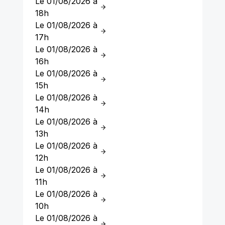
Le 01/08/2026 à
18h
Le 01/08/2026 à
17h
Le 01/08/2026 à
16h
Le 01/08/2026 à
15h
Le 01/08/2026 à
14h
Le 01/08/2026 à
13h
Le 01/08/2026 à
12h
Le 01/08/2026 à
11h
Le 01/08/2026 à
10h
Le 01/08/2026 à