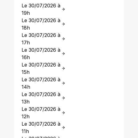
Le 30/07/2026 à
19h
Le 30/07/2026 à
18h
Le 30/07/2026 à
17h
Le 30/07/2026 à
16h
Le 30/07/2026 à
15h
Le 30/07/2026 à
14h
Le 30/07/2026 à
13h
Le 30/07/2026 à
12h
Le 30/07/2026 à
11h