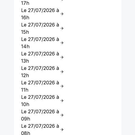
17h
Le 27/07/2026 à
16h
Le 27/07/2026 à
15h
Le 27/07/2026 à
14h
Le 27/07/2026 à
13h
Le 27/07/2026 à
12h
Le 27/07/2026 à
11h
Le 27/07/2026 à
10h
Le 27/07/2026 à
09h
Le 27/07/2026 à
08h