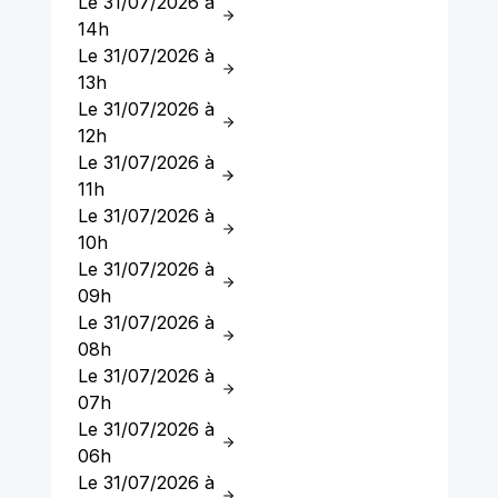
Le 31/07/2026 à
14h
Le 31/07/2026 à
13h
Le 31/07/2026 à
12h
Le 31/07/2026 à
11h
Le 31/07/2026 à
10h
Le 31/07/2026 à
09h
Le 31/07/2026 à
08h
Le 31/07/2026 à
07h
Le 31/07/2026 à
06h
Le 31/07/2026 à