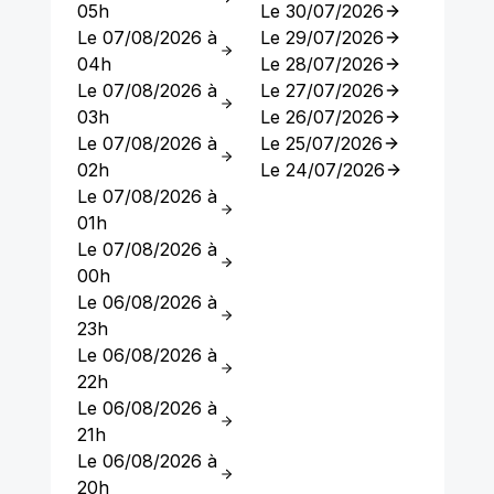
05h
Le 30/07/2026
Le 07/08/2026 à
Le 29/07/2026
04h
Le 28/07/2026
Le 07/08/2026 à
Le 27/07/2026
03h
Le 26/07/2026
Le 07/08/2026 à
Le 25/07/2026
02h
Le 24/07/2026
Le 07/08/2026 à
01h
Le 07/08/2026 à
00h
Le 06/08/2026 à
23h
Le 06/08/2026 à
22h
Le 06/08/2026 à
21h
Le 06/08/2026 à
20h