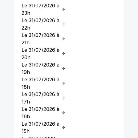
Le 31/07/2026 à
23h
Le 31/07/2026 à
22h
Le 31/07/2026 à
21h
Le 31/07/2026 à
20h
Le 31/07/2026 à
19h
Le 31/07/2026 à
18h
Le 31/07/2026 à
17h
Le 31/07/2026 à
16h
Le 31/07/2026 à
15h