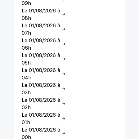
09h
Le 01/08/2026 à
08h
Le 01/08/2026 à
07h
Le 01/08/2026 à
06h
Le 01/08/2026 à
05h
Le 01/08/2026 à
04h
Le 01/08/2026 à
03h
Le 01/08/2026 à
02h
Le 01/08/2026 à
01h
Le 01/08/2026 à
00h