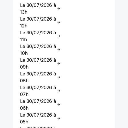
Le 30/07/2026 à
13h
Le 30/07/2026 à
12h
Le 30/07/2026 à
11h
Le 30/07/2026 à
10h
Le 30/07/2026 à
09h
Le 30/07/2026 à
08h
Le 30/07/2026 à
07h
Le 30/07/2026 à
06h
Le 30/07/2026 à
05h