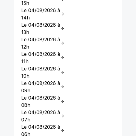
15h
Le 04/08/2026 à
14h
Le 04/08/2026 à
13h
Le 04/08/2026 à
12h
Le 04/08/2026 à
11h
Le 04/08/2026 à
10h
Le 04/08/2026 à
09h
Le 04/08/2026 à
08h
Le 04/08/2026 à
07h
Le 04/08/2026 à
06h