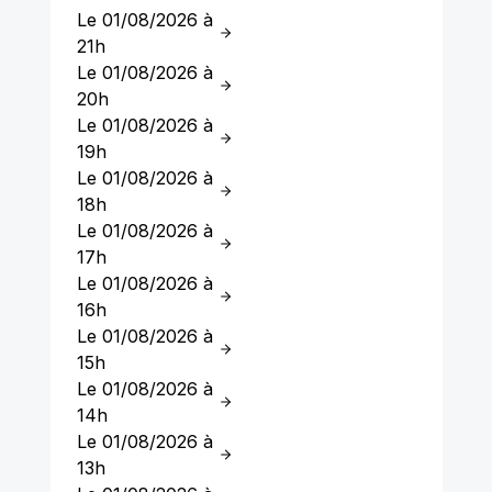
Le 01/08/2026 à
21h
Le 01/08/2026 à
20h
Le 01/08/2026 à
19h
Le 01/08/2026 à
18h
Le 01/08/2026 à
17h
Le 01/08/2026 à
16h
Le 01/08/2026 à
15h
Le 01/08/2026 à
14h
Le 01/08/2026 à
13h