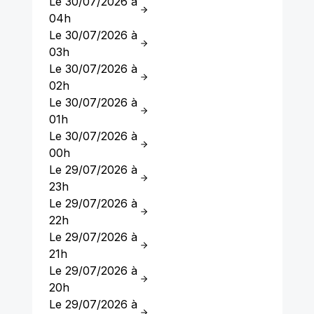
Le 30/07/2026 à
04h
Le 30/07/2026 à
03h
Le 30/07/2026 à
02h
Le 30/07/2026 à
01h
Le 30/07/2026 à
00h
Le 29/07/2026 à
23h
Le 29/07/2026 à
22h
Le 29/07/2026 à
21h
Le 29/07/2026 à
20h
Le 29/07/2026 à