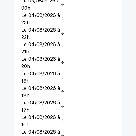
Le 05/08/2026 à
00h
Le 04/08/2026 à
23h
Le 04/08/2026 à
22h
Le 04/08/2026 à
21h
Le 04/08/2026 à
20h
Le 04/08/2026 à
19h
Le 04/08/2026 à
18h
Le 04/08/2026 à
17h
Le 04/08/2026 à
16h
Le 04/08/2026 à