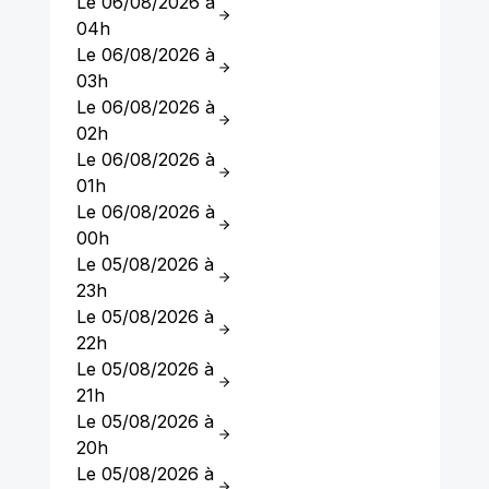
Le 06/08/2026 à
04h
Le 06/08/2026 à
03h
Le 06/08/2026 à
02h
Le 06/08/2026 à
01h
Le 06/08/2026 à
00h
Le 05/08/2026 à
23h
Le 05/08/2026 à
22h
Le 05/08/2026 à
21h
Le 05/08/2026 à
20h
Le 05/08/2026 à