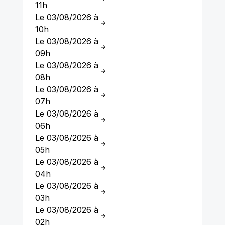
11h
Le 03/08/2026 à
10h
Le 03/08/2026 à
09h
Le 03/08/2026 à
08h
Le 03/08/2026 à
07h
Le 03/08/2026 à
06h
Le 03/08/2026 à
05h
Le 03/08/2026 à
04h
Le 03/08/2026 à
03h
Le 03/08/2026 à
02h