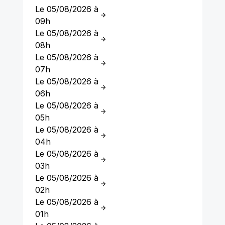
Le 05/08/2026 à
09h
Le 05/08/2026 à
08h
Le 05/08/2026 à
07h
Le 05/08/2026 à
06h
Le 05/08/2026 à
05h
Le 05/08/2026 à
04h
Le 05/08/2026 à
03h
Le 05/08/2026 à
02h
Le 05/08/2026 à
01h