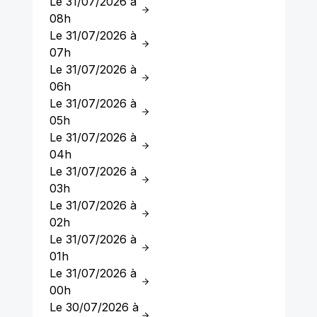
Le 31/07/2026 à
08h
Le 31/07/2026 à
07h
Le 31/07/2026 à
06h
Le 31/07/2026 à
05h
Le 31/07/2026 à
04h
Le 31/07/2026 à
03h
Le 31/07/2026 à
02h
Le 31/07/2026 à
01h
Le 31/07/2026 à
00h
Le 30/07/2026 à