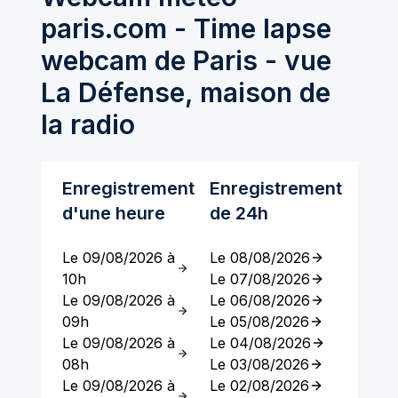
paris.com - Time lapse
webcam de Paris - vue
La Défense, maison de
la radio
Enregistrement
Enregistrement
d'une heure
de 24h
Le 09/08/2026 à
Le 08/08/2026
10h
Le 07/08/2026
Le 09/08/2026 à
Le 06/08/2026
09h
Le 05/08/2026
Le 09/08/2026 à
Le 04/08/2026
08h
Le 03/08/2026
Le 09/08/2026 à
Le 02/08/2026