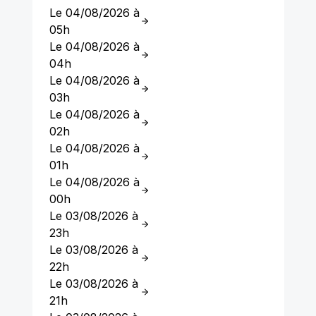
Le 04/08/2026 à
05h
Le 04/08/2026 à
04h
Le 04/08/2026 à
03h
Le 04/08/2026 à
02h
Le 04/08/2026 à
01h
Le 04/08/2026 à
00h
Le 03/08/2026 à
23h
Le 03/08/2026 à
22h
Le 03/08/2026 à
21h