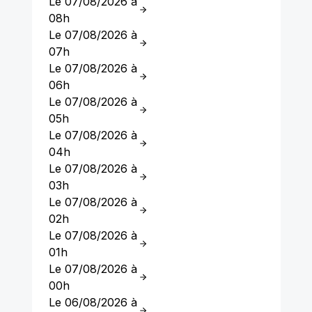
Le 07/08/2026 à
08h
Le 07/08/2026 à
07h
Le 07/08/2026 à
06h
Le 07/08/2026 à
05h
Le 07/08/2026 à
04h
Le 07/08/2026 à
03h
Le 07/08/2026 à
02h
Le 07/08/2026 à
01h
Le 07/08/2026 à
00h
Le 06/08/2026 à