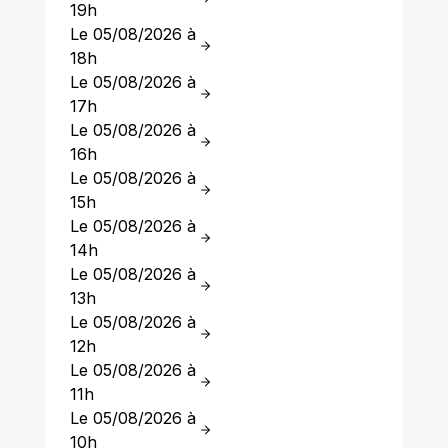
19h
Le 05/08/2026 à
18h
Le 05/08/2026 à
17h
Le 05/08/2026 à
16h
Le 05/08/2026 à
15h
Le 05/08/2026 à
14h
Le 05/08/2026 à
13h
Le 05/08/2026 à
12h
Le 05/08/2026 à
11h
Le 05/08/2026 à
10h