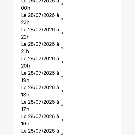
Le 29/07/2026 à
00h
Le 28/07/2026 à
23h
Le 28/07/2026 à
22h
Le 28/07/2026 à
21h
Le 28/07/2026 à
20h
Le 28/07/2026 à
19h
Le 28/07/2026 à
18h
Le 28/07/2026 à
17h
Le 28/07/2026 à
16h
Le 28/07/2026 à