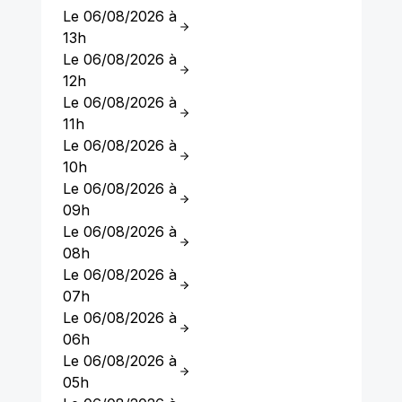
Le 06/08/2026 à
13h
Le 06/08/2026 à
12h
Le 06/08/2026 à
11h
Le 06/08/2026 à
10h
Le 06/08/2026 à
09h
Le 06/08/2026 à
08h
Le 06/08/2026 à
07h
Le 06/08/2026 à
06h
Le 06/08/2026 à
05h