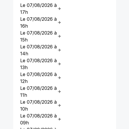
Le 07/08/2026 à
17h
Le 07/08/2026 à
16h
Le 07/08/2026 à
15h
Le 07/08/2026 à
14h
Le 07/08/2026 à
13h
Le 07/08/2026 à
12h
Le 07/08/2026 à
11h
Le 07/08/2026 à
10h
Le 07/08/2026 à
09h