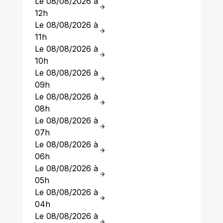
Le 08/08/2026 à
12h
Le 08/08/2026 à
11h
Le 08/08/2026 à
10h
Le 08/08/2026 à
09h
Le 08/08/2026 à
08h
Le 08/08/2026 à
07h
Le 08/08/2026 à
06h
Le 08/08/2026 à
05h
Le 08/08/2026 à
04h
Le 08/08/2026 à