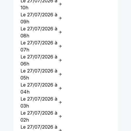
Le 27/07/2026 à
10h
Le 27/07/2026 à
09h
Le 27/07/2026 à
08h
Le 27/07/2026 à
07h
Le 27/07/2026 à
06h
Le 27/07/2026 à
05h
Le 27/07/2026 à
04h
Le 27/07/2026 à
03h
Le 27/07/2026 à
02h
Le 27/07/2026 à