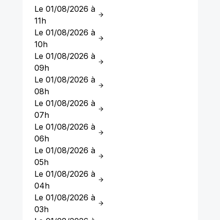
Le 01/08/2026 à
11h
Le 01/08/2026 à
10h
Le 01/08/2026 à
09h
Le 01/08/2026 à
08h
Le 01/08/2026 à
07h
Le 01/08/2026 à
06h
Le 01/08/2026 à
05h
Le 01/08/2026 à
04h
Le 01/08/2026 à
03h