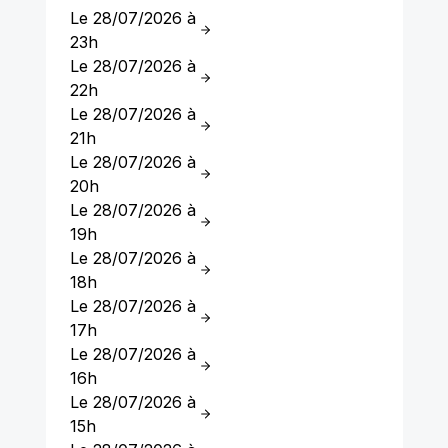
Le 28/07/2026 à
23h
Le 28/07/2026 à
22h
Le 28/07/2026 à
21h
Le 28/07/2026 à
20h
Le 28/07/2026 à
19h
Le 28/07/2026 à
18h
Le 28/07/2026 à
17h
Le 28/07/2026 à
16h
Le 28/07/2026 à
15h