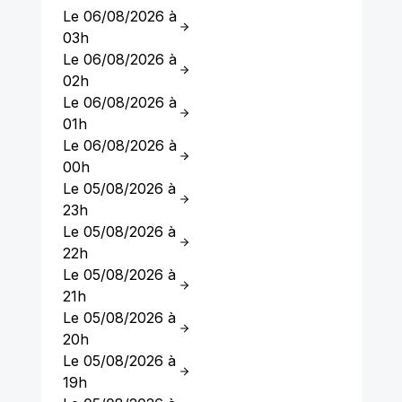
Le 06/08/2026 à
03h
Le 06/08/2026 à
02h
Le 06/08/2026 à
01h
Le 06/08/2026 à
00h
Le 05/08/2026 à
23h
Le 05/08/2026 à
22h
Le 05/08/2026 à
21h
Le 05/08/2026 à
20h
Le 05/08/2026 à
19h