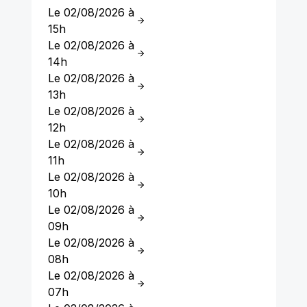
Le 02/08/2026 à
15h
Le 02/08/2026 à
14h
Le 02/08/2026 à
13h
Le 02/08/2026 à
12h
Le 02/08/2026 à
11h
Le 02/08/2026 à
10h
Le 02/08/2026 à
09h
Le 02/08/2026 à
08h
Le 02/08/2026 à
07h