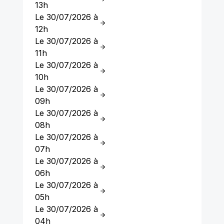
13h
Le 30/07/2026 à
12h
Le 30/07/2026 à
11h
Le 30/07/2026 à
10h
Le 30/07/2026 à
09h
Le 30/07/2026 à
08h
Le 30/07/2026 à
07h
Le 30/07/2026 à
06h
Le 30/07/2026 à
05h
Le 30/07/2026 à
04h