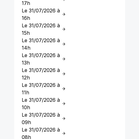
17h
Le 31/07/2026 à
16h
Le 31/07/2026 à
15h
Le 31/07/2026 à
14h
Le 31/07/2026 à
13h
Le 31/07/2026 à
12h
Le 31/07/2026 à
11h
Le 31/07/2026 à
10h
Le 31/07/2026 à
09h
Le 31/07/2026 à
08h