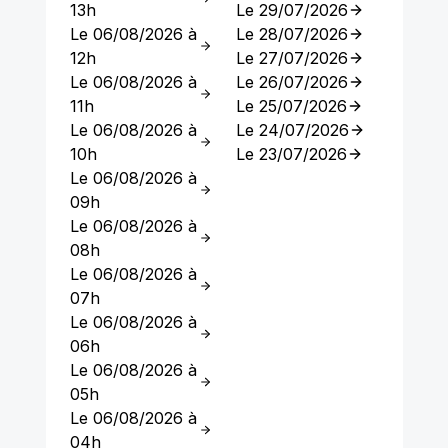
13h
Le 29/07/2026
Le 06/08/2026 à
Le 28/07/2026
12h
Le 27/07/2026
Le 06/08/2026 à
Le 26/07/2026
11h
Le 25/07/2026
Le 06/08/2026 à
Le 24/07/2026
10h
Le 23/07/2026
Le 06/08/2026 à
09h
Le 06/08/2026 à
08h
Le 06/08/2026 à
07h
Le 06/08/2026 à
06h
Le 06/08/2026 à
05h
Le 06/08/2026 à
04h