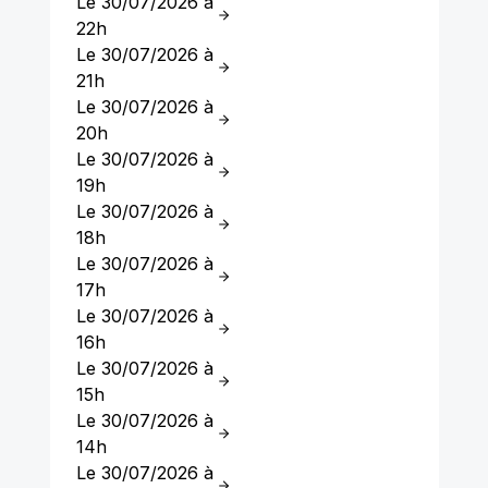
Le 30/07/2026 à
22h
Le 30/07/2026 à
21h
Le 30/07/2026 à
20h
Le 30/07/2026 à
19h
Le 30/07/2026 à
18h
Le 30/07/2026 à
17h
Le 30/07/2026 à
16h
Le 30/07/2026 à
15h
Le 30/07/2026 à
14h
Le 30/07/2026 à